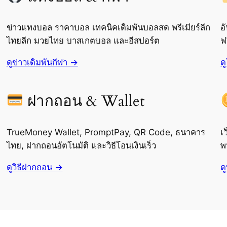
ข่าวแทงบอล ราคาบอล เทคนิคเดิมพันบอลสด พรีเมียร์ลีก
อ
ไทยลีก มวยไทย บาสเกตบอล และอีสปอร์ต
ฟ
ดูข่าวเดิมพันกีฬา →
ด
ฝากถอน & Wallet
TrueMoney Wallet, PromptPay, QR Code, ธนาคาร
เ
ไทย, ฝากถอนอัตโนมัติ และวิธีโอนเงินเร็ว
พ
ดูวิธีฝากถอน →
ด