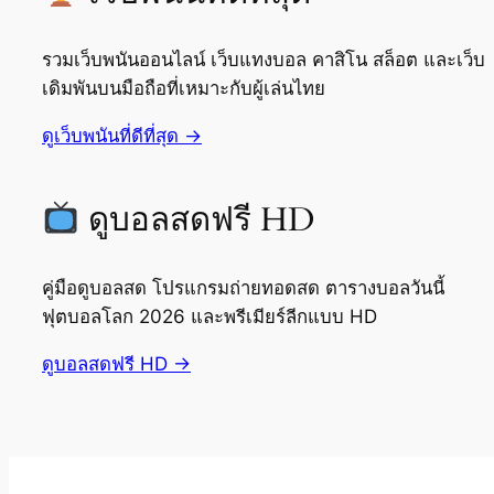
รวมเว็บพนันออนไลน์ เว็บแทงบอล คาสิโน สล็อต และเว็บ
เดิมพันบนมือถือที่เหมาะกับผู้เล่นไทย
ดูเว็บพนันที่ดีที่สุด →
ดูบอลสดฟรี HD
คู่มือดูบอลสด โปรแกรมถ่ายทอดสด ตารางบอลวันนี้
ฟุตบอลโลก 2026 และพรีเมียร์ลีกแบบ HD
ดูบอลสดฟรี HD →