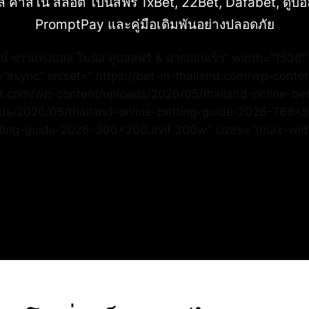
ล คาสิโน สล็อต โบนัสฟรี 1xBet, 22Bet, Dafabet, ดู
PromptPay และคู่มือเดิมพันอย่างปลอดภัย