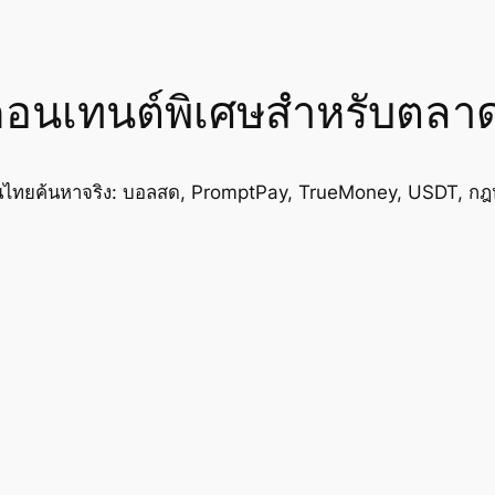
อนเทนต์พิเศษสำหรับตลา
ผู้เล่นไทยค้นหาจริง: บอลสด, PromptPay, TrueMoney, USDT, ก