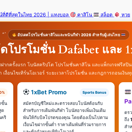
์ที่ดีที่สุดในไทย 2026 | แทงบอล
คาสิโน
สล็อต
หวย
“`
อัปเดตโปรโมชั่นคาสิโนและพนันกีฬา 2026 สำหรับผู้เล่นไทย
ดโปรโมชั่น Dafabet และ 1
ฝากครั้งแรก โบนัสคริปโต โปรโมชั่นคาสิโน และแพ็กเกจฟรีสปิน
ต่ำ เงื่อนไขเทิร์นโอเวอร์ ระยะเวลาโปรโมชั่น และกฎการถอนเงินทุก
1xBet Promo
10%
Sports Bonus
Pa
ขั้น
สมัครบัญชีใหม่และตรวจสอบโบนัสต้อนรับ
สุด
สำหรับการเดิมพันกีฬา โบนัสอาจเพิ่มเงินเดิม
ตรว
นคริ
พันให้กับบิลโปรดของคุณ โดยต้องเป็นไปตาม
ถึง
เงื่อนไขฝากขั้นต่ำ ราคาเดิมพันที่ร่วมรายการ
สำห
และข้อกำหนดเทิร์นโอเวอร์