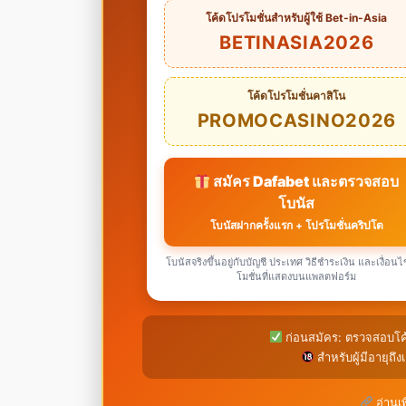
โค้ดโปรโมชั่นสำหรับผู้ใช้ Bet-in-Asia
BETINASIA2026
โค้ดโปรโมชั่นคาสิโน
PROMOCASINO2026
สมัคร Dafabet และตรวจสอบ
โบนัส
โบนัสฝากครั้งแรก + โปรโมชั่นคริปโต
โบนัสจริงขึ้นอยู่กับบัญชี ประเทศ วิธีชำระเงิน และเงื่อน
โมชั่นที่แสดงบนแพลตฟอร์ม
ก่อนสมัคร: ตรวจสอบโค้
สำหรับผู้มีอายุ
อ่านเพ