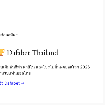
ยก่อนสมัคร
Dafabet Thailand
ว็บเดิมพันกีฬา คาสิโน และโปรโมชั่นฟุตบอลโลก 2026
ำหรับแฟนบอลไทย
ีวิว Dafabet →