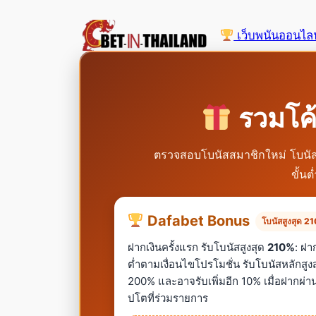
ข้าม
ไป
เว็บพนันออนไลน
ยัง
เนื้อหา
รวมโค้
ตรวจสอบโบนัสสมาชิกใหม่ โบนัส
ขั้น
Dafabet Bonus
โบนัสสูงสุด 2
ฝากเงินครั้งแรก รับโบนัสสูงสุด
210%
: ฝาก
ต่ำตามเงื่อนไขโปรโมชั่น รับโบนัสหลักสูง
200% และอาจรับเพิ่มอีก 10% เมื่อฝากผ่า
ปโตที่ร่วมรายการ