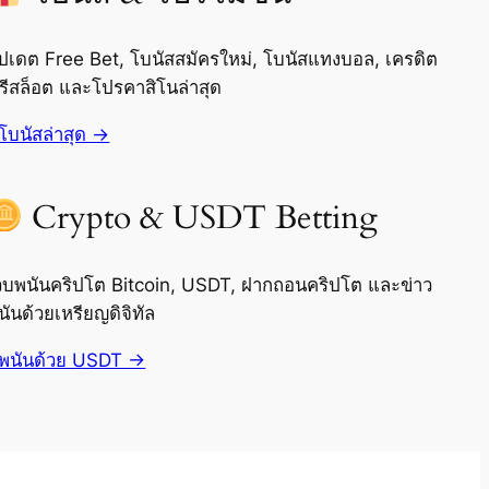
ัปเดต Free Bet, โบนัสสมัครใหม่, โบนัสแทงบอล, เครดิต
รีสล็อต และโปรคาสิโนล่าสุด
ูโบนัสล่าสุด →
Crypto & USDT Betting
ว็บพนันคริปโต Bitcoin, USDT, ฝากถอนคริปโต และข่าว
นันด้วยเหรียญดิจิทัล
ูพนันด้วย USDT →