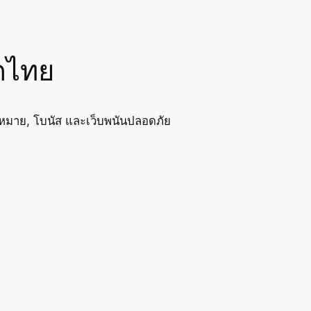
ดไทย
ฎหมาย, โบนัส และเว็บพนันปลอดภัย