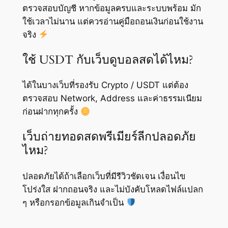
ตรวจสอบบัญชี หากข้อมูลครบและระบบพร้อม มัก
ใช้เวลาไม่นาน แต่ควรอ่านคู่มือถอนเงินก่อนใช้งาน
จริง
ใช้ USDT กับเว็บดูบอลสดได้ไหม?
ได้ในบางเว็บที่รองรับ Crypto / USDT แต่ต้อง
ตรวจสอบ Network, Address และค่าธรรมเนียม
ก่อนฝากทุกครั้ง
เว็บถ่ายทอดสดพรีเมียร์ลีกปลอดภัย
ไหม?
ปลอดภัยได้ถ้าเลือกเว็บที่มีรีวิวชัดเจน เงื่อนไข
โปร่งใส ฝากถอนจริง และไม่บังคับโหลดไฟล์แปลก
ๆ หรือกรอกข้อมูลเกินจำเป็น