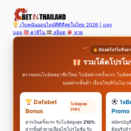
ข้าม
ไป
ยัง
เว็บพนันออนไลน์ที่ดีที่สุดในไทย 2026 | แทง
เนื้อหา
บอล
คาสิโน
สล็อต
หวย
“`
อัปเดตโปรโมชั่นคา
รวมโค้ดโปรโมช
ตรวจสอบโบนัสสมาชิกใหม่ โบนัสฝากครั้งแรก โบนัสคร
ยอดฝากขั้นต่ำ เงื่อนไขเทิร์นโอเ
Dafabet
1xB
โบนัสสูงสุด
210%
Bonus
Promo
ฝากเงินครั้งแรก รับโบนัสสูงสุด
210%
:
สมัครบัญ
ฝากขั้นต่ำตามเงื่อนไขโปรโมชั่น รับ
ต้อนรับสำ