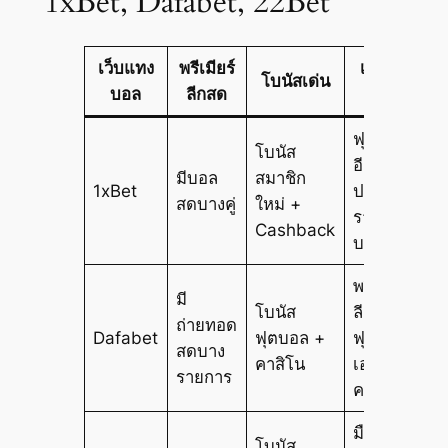
1xBet, Dafabet, 22Bet
เว็บแทง
พรีเมียร์
เหมาะ
โบนัสเด่น
รี
บอล
ลีกสด
กับ
ฟุตบอล,
โบนัส
อีส
มีบอล
สมาชิก
อ่
1xBet
ปอร์ต,
สดบางคู่
ใหม่ +
รีว
ราคา
Cashback
บอลสด
พรีเมียร์
มี
โบนัส
ลีก,
ถ่ายทอด
อ่
Dafabet
ฟุตบอล +
ฟุตบอล
สดบาง
รีว
คาสิโน
เอเชีย,
รายการ
คาสิโน
มือถือ,
โบนัส