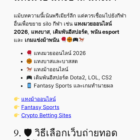
แม้บทความนี้เน้นพรีเมียร์ลีก แต่ควรเชื่อมไปยังกีฬา
อื่นเพื่อขยาย silo กีฬา เช่น
แทงมวยออนไลน์
2026
,
แทงบาส
,
เดิมพันอีสปอร์ต
,
พนัน esport
และ
เกมแข่งม้าพนัน
แทงมวยออนไลน์ 2026
แทงบาสและบาสสด
แทงม้าออนไลน์
เดิมพันอีสปอร์ต Dota2, LOL, CS2
Fantasy Sports และเกมทำนายผล
แทงม้าออนไลน์
Fantasy Sports
Crypto Betting Sites
9. 🛡 วิธีเลือกเว็บถ่ายทอด