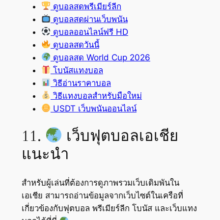
ดูบอลสดพรีเมียร์ลีก
ดูบอลสดผ่านเว็บพนัน
ดูบอลออนไลน์ฟรี HD
ดูบอลสดวันนี้
ดูบอลสด World Cup 2026
โบนัสแทงบอล
วิธีอ่านราคาบอล
วิธีแทงบอลสำหรับมือใหม่
USDT เว็บพนันออนไลน์
11.
เว็บฟุตบอลเอเชีย
แนะนำ
สำหรับผู้เล่นที่ต้องการดูภาพรวมเว็บเดิมพันใน
เอเชีย สามารถอ่านข้อมูลจากเว็บไซต์ในเครือที่
เกี่ยวข้องกับฟุตบอล พรีเมียร์ลีก โบนัส และเว็บแทง