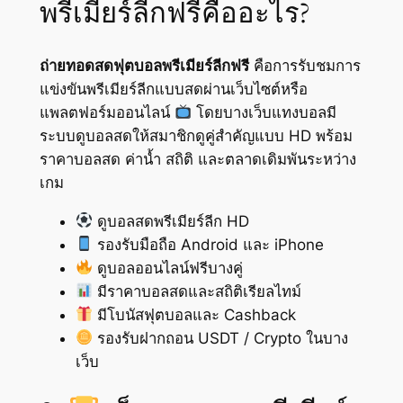
พรีเมียร์ลีกฟรีคืออะไร?
ถ่ายทอดสดฟุตบอลพรีเมียร์ลีกฟรี
คือการรับชมการ
แข่งขันพรีเมียร์ลีกแบบสดผ่านเว็บไซต์หรือ
แพลตฟอร์มออนไลน์
โดยบางเว็บแทงบอลมี
ระบบดูบอลสดให้สมาชิกดูคู่สำคัญแบบ HD พร้อม
ราคาบอลสด ค่าน้ำ สถิติ และตลาดเดิมพันระหว่าง
เกม
ดูบอลสดพรีเมียร์ลีก HD
รองรับมือถือ Android และ iPhone
ดูบอลออนไลน์ฟรีบางคู่
มีราคาบอลสดและสถิติเรียลไทม์
มีโบนัสฟุตบอลและ Cashback
รองรับฝากถอน USDT / Crypto ในบาง
เว็บ