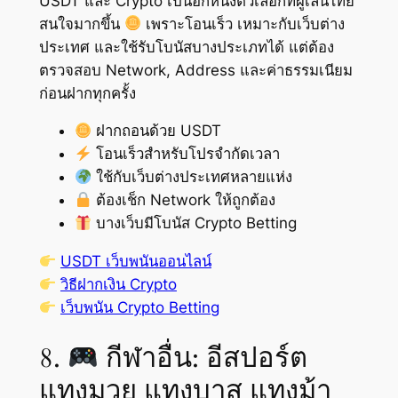
USDT และ Crypto เป็นอีกหนึ่งตัวเลือกที่ผู้เล่นไทย
สนใจมากขึ้น
เพราะโอนเร็ว เหมาะกับเว็บต่าง
ประเทศ และใช้รับโบนัสบางประเภทได้ แต่ต้อง
ตรวจสอบ Network, Address และค่าธรรมเนียม
ก่อนฝากทุกครั้ง
ฝากถอนด้วย USDT
โอนเร็วสำหรับโปรจำกัดเวลา
ใช้กับเว็บต่างประเทศหลายแห่ง
ต้องเช็ก Network ให้ถูกต้อง
บางเว็บมีโบนัส Crypto Betting
USDT เว็บพนันออนไลน์
วิธีฝากเงิน Crypto
เว็บพนัน Crypto Betting
8.
กีฬาอื่น: อีสปอร์ต
แทงมวย แทงบาส แทงม้า