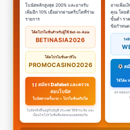
โบนัสหลักสูงสุด 200% และอาจรับ
อาจเพิ่มเง
เพิ่มอีก 10% เมื่อฝากผ่านคริปโตที่ร่วม
คุณ โดยต้
รายการ
ขั้นต่ำ รา
ข้อกำหนดเ
โค้ดโปรโมชั่นสำหรับผู้ใช้ Bet-in-Asia
BETINASIA2026
1xB
W
โค้ดโปรโมชั่นคาสิโน
PROMOCASINO2026
สมั
ใช้โค้ด
สมัคร Dafabet และตรวจ
สอบโบนัส
ตรวจสอบกา
โบนัสฝากครั้งแรก + โปรโมชั่นคริปโต
โบนัสจริงขึ้นอยู่กับบัญชี ประเทศ วิธีชำระเงิน และ
เงื่อนไขโปรโมชั่นที่แสดงบนแพลตฟอร์ม