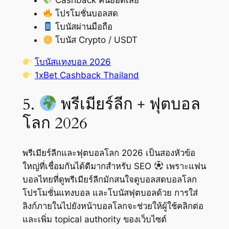
Cashback คืนยอดเสีย
โปรโมชั่นบอลสด
โบนัสผ่านมือถือ
โบนัส Crypto / USDT
โบนัสแทงบอล 2026
1xBet Cashback Thailand
5.
พรีเมียร์ลีก + ฟุตบอล
โลก 2026
พรีเมียร์ลีกและฟุตบอลโลก 2026 เป็นสองหัวข้อ
ใหญ่ที่เชื่อมกันได้ดีมากสำหรับ SEO
เพราะแฟน
บอลไทยที่ดูพรีเมียร์ลีกมักสนใจดูบอลสดบอลโลก
โปรโมชั่นแทงบอล และโบนัสฟุตบอลด้วย การใส่
ลิงก์ภายในไปยังหน้าบอลโลกจะช่วยให้ผู้ใช้คลิกต่อ
และเพิ่ม topical authority ของเว็บไซต์