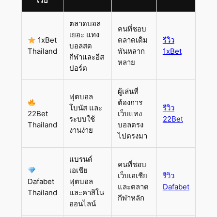
เว็บ
ตลาดบอล
คนที่ชอบ
เยอะ แทง
1xBet
ตลาดเดิม
รีวิว
บอลสด
Thailand
พันหลาก
1xBet
กีฬาและอีส
หลาย
ปอร์ต
ผู้เล่นที่
ฟุตบอล
ต้องการ
โบนัส และ
รีวิว
22Bet
เว็บแทง
ระบบใช้
22Bet
Thailand
บอลตรง
งานง่าย
ไปตรงมา
แบรนด์
คนที่ชอบ
เอเชีย
เว็บเอเชีย
รีวิว
Dafabet
ฟุตบอล
และตลาด
Dafabet
Thailand
และคาสิโน
กีฬาหลัก
ออนไลน์