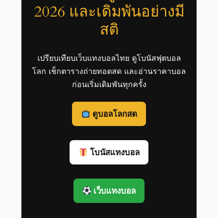
2026 และเดิมพันอย่างมี
สติ
เปรียบเทียบเว็บแทงบอลไทย ดูโบนัสฟุตบอล
โลก เช็กตารางถ่ายทอดสด และอ่านราคาบอล
ก่อนเริ่มเดิมพันทุกครั้ง
ดูบอลโลกสด
โบนัสแทงบอล
เว็บแทงบอล