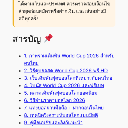
ได้ตามเว็บและประเทศ ควรตรวจสอบเงื่อนไข
ล่าสุดก่อนสมัครหรือฝากเงิน และเล่นอย่างมี
สติทุกครั้ง
สารบัญ
1. ภาพรวมเดิมพัน World Cup 2026 สำหรับ
คนไทย
2. วิธีดูบอลสด World Cup 2026 ฟรี HD
3. เว็บเดิมพันฟุตบอลโลกที่เหมาะกับคนไทย
4. โบนัส World Cup 2026 และฟรีเบท
5. ตลาดเดิมพันฟุตบอลโลกยอดนิยม
6. วิธีอ่านราคาบอลโลก 2026
7. แทงบอลผ่านมือถือ + ฝากถอนในไทย
8. เทคนิควิเคราะห์บอลโลกแบบมีสติ
9. คู่มือเอเชียและลิงก์แนะนำ