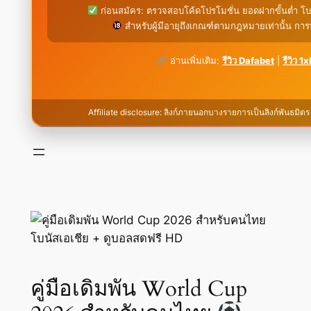
ก่อนสมัคร: ตรวจสอบโค้ดโปรโมชั่น ยอดฝากขั้นต่ำ โบน
สำหรับผู้มีอายุถึงเกณฑ์ตามกฎหมายเท่านั้น ก
อ่านเพิ่มเติม:
รีวิว Dafabet
|
รีวิว 1
Affiliate disclosure: ลิงก์ภายนอกบางรายการเป็นลิงก์พันธมิตร
คู่มือเดิมพัน World Cup