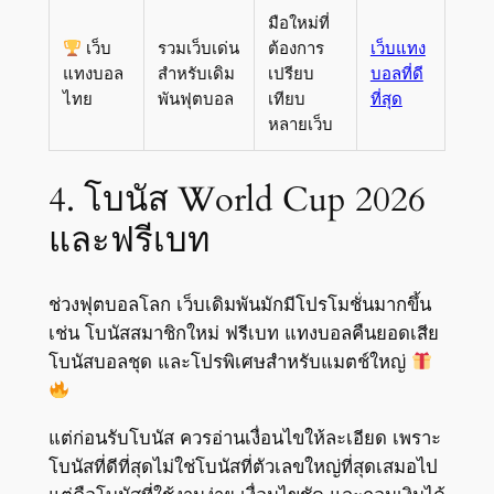
มือใหม่ที่
เว็บ
รวมเว็บเด่น
ต้องการ
เว็บแทง
แทงบอล
สำหรับเดิม
เปรียบ
บอลที่ดี
ไทย
พันฟุตบอล
เทียบ
ที่สุด
หลายเว็บ
4. โบนัส World Cup 2026
และฟรีเบท
ช่วงฟุตบอลโลก เว็บเดิมพันมักมีโปรโมชั่นมากขึ้น
เช่น โบนัสสมาชิกใหม่ ฟรีเบท แทงบอลคืนยอดเสีย
โบนัสบอลชุด และโปรพิเศษสำหรับแมตช์ใหญ่
แต่ก่อนรับโบนัส ควรอ่านเงื่อนไขให้ละเอียด เพราะ
โบนัสที่ดีที่สุดไม่ใช่โบนัสที่ตัวเลขใหญ่ที่สุดเสมอไป