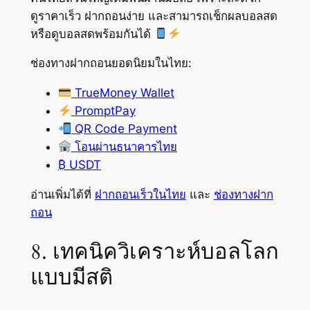
ดูราคาเร็ว ฝากถอนง่าย และสามารถเช็กผลบอลสด
หรือดูบอลสดพร้อมกันได้
ช่องทางฝากถอนยอดนิยมในไทย:
TrueMoney Wallet
PromptPay
QR Code Payment
โอนผ่านธนาคารไทย
₿ USDT
อ่านเพิ่มได้ที่
ฝากถอนเร็วในไทย
และ
ช่องทางฝาก
ถอน
8. เทคนิควิเคราะห์บอลโลก
แบบมีสติ