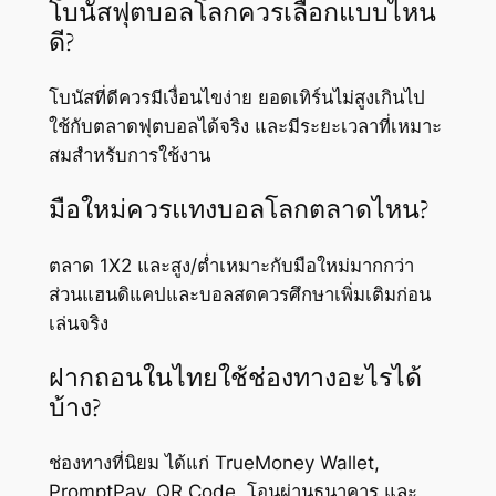
โบนัสฟุตบอลโลกควรเลือกแบบไหน
ดี?
โบนัสที่ดีควรมีเงื่อนไขง่าย ยอดเทิร์นไม่สูงเกินไป
ใช้กับตลาดฟุตบอลได้จริง และมีระยะเวลาที่เหมาะ
สมสำหรับการใช้งาน
มือใหม่ควรแทงบอลโลกตลาดไหน?
ตลาด 1X2 และสูง/ต่ำเหมาะกับมือใหม่มากกว่า
ส่วนแฮนดิแคปและบอลสดควรศึกษาเพิ่มเติมก่อน
เล่นจริง
ฝากถอนในไทยใช้ช่องทางอะไรได้
บ้าง?
ช่องทางที่นิยม ได้แก่ TrueMoney Wallet,
PromptPay, QR Code, โอนผ่านธนาคาร และ