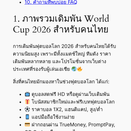
10. คำถามที่พบบ่อย FAQ
1. ภาพรวมเดิมพัน World
Cup 2026 สำหรับคนไทย
การเดิมพันฟุตบอลโลก 2026 สำหรับคนไทยได้รับ
ความนิยมสูง เพราะมีทั้งแมตช์ใหญ่ ทีมดัง ราคา
เดิมพันหลากหลาย และโปรโมชั่นจากเว็บต่าง
ประเทศที่รองรับผู้เล่นเอเชีย
สิ่งที่คนไทยมักมองหาในช่วงฟุตบอลโลก ได้แก่:
ดูบอลสดฟรี HD หรือดูผ่านเว็บเดิมพัน
โบนัสสมาชิกใหม่และฟรีเบทฟุตบอลโลก
ราคาบอล 1X2, แฮนดิแคป, สูง/ต่ำ
แอปมือถือใช้งานง่าย
ฝากถอนผ่าน TrueMoney, PromptPay,