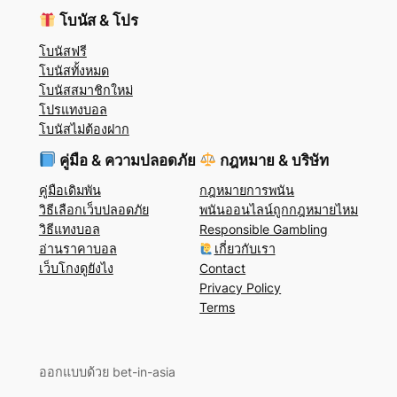
โบนัส & โปร
โบนัสฟรี
โบนัสทั้งหมด
โบนัสสมาชิกใหม่
โปรแทงบอล
โบนัสไม่ต้องฝาก
คู่มือ & ความปลอดภัย
กฎหมาย & บริษัท
คู่มือเดิมพัน
กฎหมายการพนัน
วิธีเลือกเว็บปลอดภัย
พนันออนไลน์ถูกกฎหมายไหม
วิธีแทงบอล
Responsible Gambling
อ่านราคาบอล
เกี่ยวกับเรา
เว็บโกงดูยังไง
Contact
Privacy Policy
Terms
ออกแบบด้วย bet-in-asia