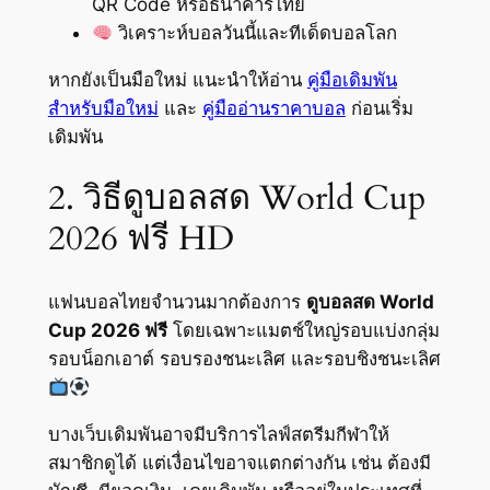
QR Code หรือธนาคารไทย
วิเคราะห์บอลวันนี้และทีเด็ดบอลโลก
หากยังเป็นมือใหม่ แนะนำให้อ่าน
คู่มือเดิมพัน
สำหรับมือใหม่
และ
คู่มืออ่านราคาบอล
ก่อนเริ่ม
เดิมพัน
2. วิธีดูบอลสด World Cup
2026 ฟรี HD
แฟนบอลไทยจำนวนมากต้องการ
ดูบอลสด World
Cup 2026 ฟรี
โดยเฉพาะแมตช์ใหญ่รอบแบ่งกลุ่ม
รอบน็อกเอาต์ รอบรองชนะเลิศ และรอบชิงชนะเลิศ
บางเว็บเดิมพันอาจมีบริการไลฟ์สตรีมกีฬาให้
สมาชิกดูได้ แต่เงื่อนไขอาจแตกต่างกัน เช่น ต้องมี