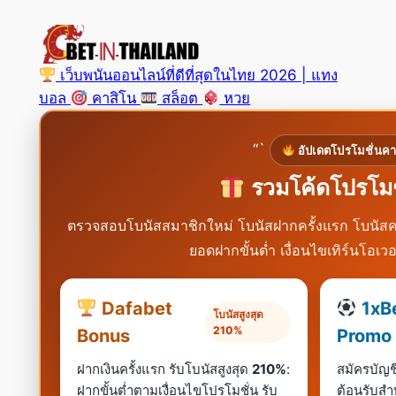
ข้าม
ไป
ยัง
เว็บพนันออนไลน์ที่ดีที่สุดในไทย 2026 | แทง
เนื้อหา
บอล
คาสิโน
สล็อต
หวย
“`
อัปเดตโปรโมชั่นคา
รวมโค้ดโปรโมช
ตรวจสอบโบนัสสมาชิกใหม่ โบนัสฝากครั้งแรก โบนัสคร
ยอดฝากขั้นต่ำ เงื่อนไขเทิร์นโอเ
Dafabet
1xB
โบนัสสูงสุด
210%
Bonus
Promo
ฝากเงินครั้งแรก รับโบนัสสูงสุด
210%
:
สมัครบัญ
ฝากขั้นต่ำตามเงื่อนไขโปรโมชั่น รับ
ต้อนรับสำ