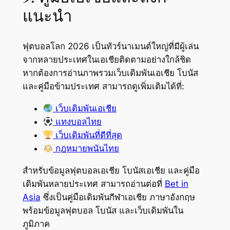
แนะนำ
ฟุตบอลโลก 2026 เป็นทัวร์นาเมนต์ใหญ่ที่มีผู้เล่น
จากหลายประเทศในเอเชียติดตามอย่างใกล้ชิด
หากต้องการอ่านภาพรวมเว็บเดิมพันเอเชีย โบนัส
และคู่มือข้ามประเทศ สามารถดูเพิ่มเติมได้ที่:
เว็บเดิมพันเอเชีย
แทงบอลไทย
เว็บเดิมพันที่ดีที่สุด
กฎหมายพนันไทย
สำหรับข้อมูลฟุตบอลเอเชีย โบนัสเอเชีย และคู่มือ
เดิมพันหลายประเทศ สามารถอ่านต่อที่
Bet in
Asia
ซึ่งเป็นคู่มือเดิมพันกีฬาเอเชีย ภาษาอังกฤษ
พร้อมข้อมูลฟุตบอล โบนัส และเว็บเดิมพันใน
ภูมิภาค