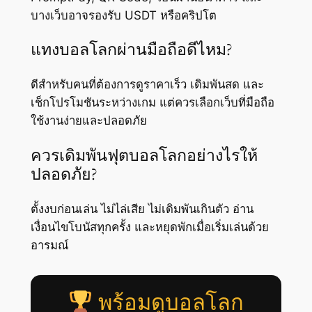
บางเว็บอาจรองรับ USDT หรือคริปโต
แทงบอลโลกผ่านมือถือดีไหม?
ดีสำหรับคนที่ต้องการดูราคาเร็ว เดิมพันสด และ
เช็กโปรโมชันระหว่างเกม แต่ควรเลือกเว็บที่มือถือ
ใช้งานง่ายและปลอดภัย
ควรเดิมพันฟุตบอลโลกอย่างไรให้
ปลอดภัย?
ตั้งงบก่อนเล่น ไม่ไล่เสีย ไม่เดิมพันเกินตัว อ่าน
เงื่อนไขโบนัสทุกครั้ง และหยุดพักเมื่อเริ่มเล่นด้วย
อารมณ์
พร้อมดูบอลโลก