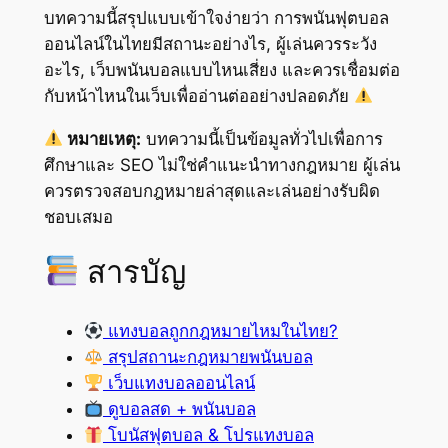
บทความนี้สรุปแบบเข้าใจง่ายว่า การพนันฟุตบอล
ออนไลน์ในไทยมีสถานะอย่างไร, ผู้เล่นควรระวัง
อะไร, เว็บพนันบอลแบบไหนเสี่ยง และควรเชื่อมต่อ
กับหน้าไหนในเว็บเพื่ออ่านต่ออย่างปลอดภัย
หมายเหตุ:
บทความนี้เป็นข้อมูลทั่วไปเพื่อการ
ศึกษาและ SEO ไม่ใช่คำแนะนำทางกฎหมาย ผู้เล่น
ควรตรวจสอบกฎหมายล่าสุดและเล่นอย่างรับผิด
ชอบเสมอ
สารบัญ
แทงบอลถูกกฎหมายไหมในไทย?
สรุปสถานะกฎหมายพนันบอล
เว็บแทงบอลออนไลน์
ดูบอลสด + พนันบอล
โบนัสฟุตบอล & โปรแทงบอล