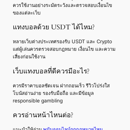
ควรใช้งานอย่างระมัดระวังและตรวจสอบเงื่อนไข
ของแต่ละเว็บ
แทงบอลด้วย USDT ได้ไหม?
หลายเว็บต่างประเทศรองรับ USDT และ Crypto
แต่ผู้เล่นควรตรวจสอบกฎหมาย เงื่อนไข และความ
เสี่ยงก่อนใช้งาน
เว็บแทงบอลที่ดีควรมีอะไร?
ควรมีราคาบอลชัดเจน ฝากถอนเร็ว รีวิวโปร่งใส
โบนัสอ่านง่าย รองรับมือถือ และมีข้อมูล
responsible gambling
ควรอ่านหน้าไหนต่อ?
แนะนำให้อ่าน
พนันออนไลน์ถูกกฎหมายไหม
,