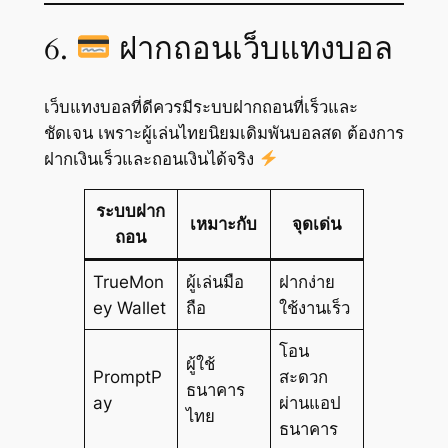
6.
ฝากถอนเว็บแทงบอล
เว็บแทงบอลที่ดีควรมีระบบฝากถอนที่เร็วและ
ชัดเจน เพราะผู้เล่นไทยนิยมเดิมพันบอลสด ต้องการ
ฝากเงินเร็วและถอนเงินได้จริง
ระบบฝาก
เหมาะกับ
จุดเด่น
ถอน
TrueMon
ผู้เล่นมือ
ฝากง่าย
ey Wallet
ถือ
ใช้งานเร็ว
โอน
ผู้ใช้
PromptP
สะดวก
ธนาคาร
ay
ผ่านแอป
ไทย
ธนาคาร