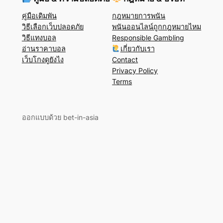
คู่มือเดิมพัน
กฎหมายการพนัน
วิธีเลือกเว็บปลอดภัย
พนันออนไลน์ถูกกฎหมายไหม
วิธีแทงบอล
Responsible Gambling
อ่านราคาบอล
เกี่ยวกับเรา
เว็บโกงดูยังไง
Contact
Privacy Policy
Terms
ออกแบบด้วย bet-in-asia