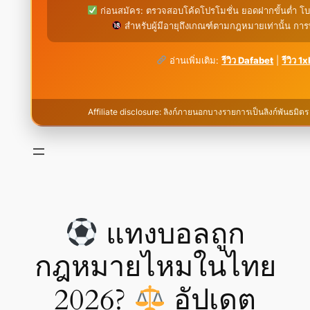
ก่อนสมัคร: ตรวจสอบโค้ดโปรโมชั่น ยอดฝากขั้นต่ำ โบน
สำหรับผู้มีอายุถึงเกณฑ์ตามกฎหมายเท่านั้น ก
อ่านเพิ่มเติม:
รีวิว Dafabet
|
รีวิว 1
Affiliate disclosure: ลิงก์ภายนอกบางรายการเป็นลิงก์พันธมิตร
แทงบอลถูก
กฎหมายไหมในไทย
2026?
อัปเดต