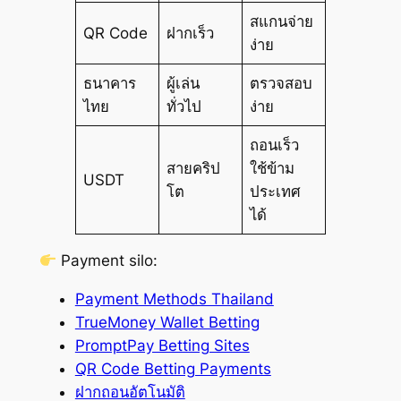
สแกนจ่าย
QR Code
ฝากเร็ว
ง่าย
ธนาคาร
ผู้เล่น
ตรวจสอบ
ไทย
ทั่วไป
ง่าย
ถอนเร็ว
สายคริป
ใช้ข้าม
USDT
โต
ประเทศ
ได้
Payment silo:
Payment Methods Thailand
TrueMoney Wallet Betting
PromptPay Betting Sites
QR Code Betting Payments
ฝากถอนอัตโนมัติ