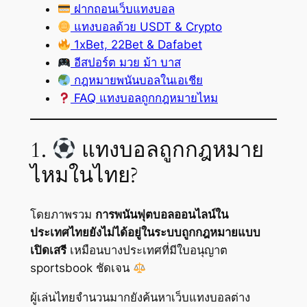
ฝากถอนเว็บแทงบอล
แทงบอลด้วย USDT & Crypto
1xBet, 22Bet & Dafabet
อีสปอร์ต มวย ม้า บาส
กฎหมายพนันบอลในเอเชีย
FAQ แทงบอลถูกกฎหมายไหม
1.
แทงบอลถูกกฎหมาย
ไหมในไทย?
โดยภาพรวม
การพนันฟุตบอลออนไลน์ใน
ประเทศไทยยังไม่ได้อยู่ในระบบถูกกฎหมายแบบ
เปิดเสรี
เหมือนบางประเทศที่มีใบอนุญาต
sportsbook ชัดเจน
ผู้เล่นไทยจำนวนมากยังค้นหาเว็บแทงบอลต่าง