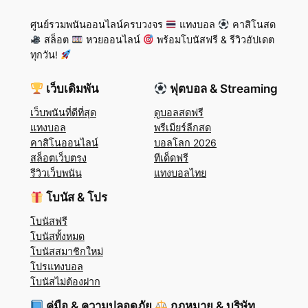
ศูนย์รวมพนันออนไลน์ครบวงจร
แทงบอล
คาสิโนสด
สล็อต
หวยออนไลน์
พร้อมโบนัสฟรี & รีวิวอัปเดต
ทุกวัน!
เว็บเดิมพัน
ฟุตบอล & Streaming
เว็บพนันที่ดีที่สุด
ดูบอลสดฟรี
แทงบอล
พรีเมียร์ลีกสด
คาสิโนออนไลน์
บอลโลก 2026
สล็อตเว็บตรง
ทีเด็ดฟรี
รีวิวเว็บพนัน
แทงบอลไทย
โบนัส & โปร
โบนัสฟรี
โบนัสทั้งหมด
โบนัสสมาชิกใหม่
โปรแทงบอล
โบนัสไม่ต้องฝาก
คู่มือ & ความปลอดภัย
กฎหมาย & บริษัท