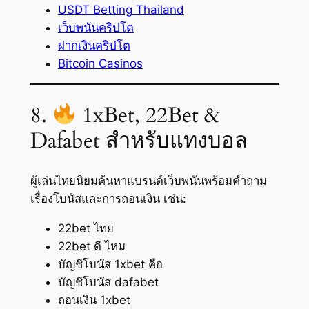
USDT Betting Thailand
เว็บพนันคริปโต
ฝากเงินคริปโต
Bitcoin Casinos
8.
1xBet, 22Bet &
Dafabet สำหรับแทงบอล
ผู้เล่นไทยนิยมค้นหาแบรนด์เว็บพนันพร้อมคำถาม
เรื่องโบนัสและการถอนเงิน เช่น:
22bet ไทย
22bet ดี ไหม
บัญชีโบนัส 1xbet คือ
บัญชีโบนัส dafabet
ถอนเงิน 1xbet