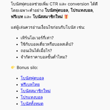
โบนัสฟุตบอลช่วยเพิ่ม CTR และ conversion ได้ดี
โดยเฉพาะคำอย่าง
โบนัสฟุตบอล
,
โปรแทงบอล
,
ฟรีเบท
และ
โบนัสสมาชิกใหม่
แต่ผู้เล่นควรอ่านเงื่อนไขก่อนรับโบนัส เช่น:
เทิร์นโอเวอร์กี่เท่า?
ใช้กับบอลเดี่ยวหรือบอลสเต็ป?
ถอนเงินได้เมื่อไร?
จำกัดราคาบอลขั้นต่ำไหม?
Bonus silo:
โบนัสฟุตบอล
ฟรีเบทไทย
โบนัสสมาชิกใหม่
โปรแทงบอล
โบนัสทั้งหมด