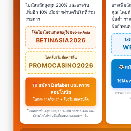
โบนัสหลักสูงสุด 200% และอาจรับ
อาจเพิ่มเง
เพิ่มอีก 10% เมื่อฝากผ่านคริปโตที่ร่วม
คุณ โดยต้
รายการ
ขั้นต่ำ รา
ข้อกำหนดเ
โค้ดโปรโมชั่นสำหรับผู้ใช้ Bet-in-Asia
BETINASIA2026
1xB
W
โค้ดโปรโมชั่นคาสิโน
PROMOCASINO2026
สมั
ใช้โค้ด
สมัคร Dafabet และตรวจ
สอบโบนัส
ตรวจสอบกา
โบนัสฝากครั้งแรก + โปรโมชั่นคริปโต
โบนัสจริงขึ้นอยู่กับบัญชี ประเทศ วิธีชำระเงิน และ
เงื่อนไขโปรโมชั่นที่แสดงบนแพลตฟอร์ม