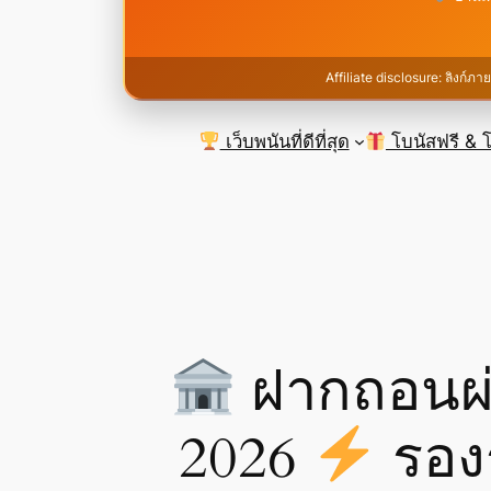
Affiliate disclosure: ลิงก์ภ
เว็บพนันที่ดีที่สุด
โบนัสฟรี & โ
ฝากถอนผ่
2026
รอง