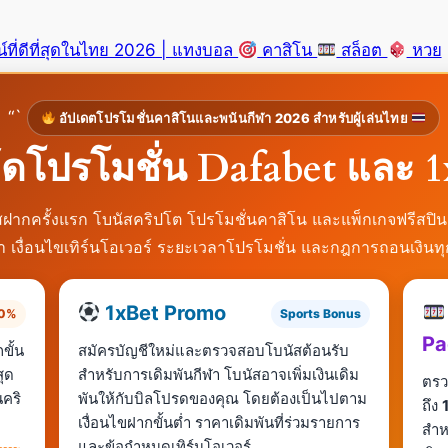
์ที่ดีที่สุดในไทย 2026 | แทงบอล
คาสิโน
สล็อต
หวย
“`
อัปเดตโปรโมชั่นคาสิโนและพนันกีฬา 2026 สำหรับผู้เล่นไทย
ดโปรโมชั่น Dafabet และ 1
ฝากครั้งแรก โบนัสคริปโต โปรโมชั่นคาสิโน และแพ็กเกจฟรีสปิน
ต่ำ เงื่อนไขเทิร์นโอเวอร์ ระยะเวลาโปรโมชั่น และกฎการถอนเงินทุก
1xBet Promo
10%
Sports Bonus
Pa
ขั้น
สมัครบัญชีใหม่และตรวจสอบโบนัสต้อนรับ
สุด
สำหรับการเดิมพันกีฬา โบนัสอาจเพิ่มเงินเดิม
ตรว
นคริ
พันให้กับบิลโปรดของคุณ โดยต้องเป็นไปตาม
ถึง
เงื่อนไขฝากขั้นต่ำ ราคาเดิมพันที่ร่วมรายการ
สำห
และข้อกำหนดเทิร์นโอเวอร์