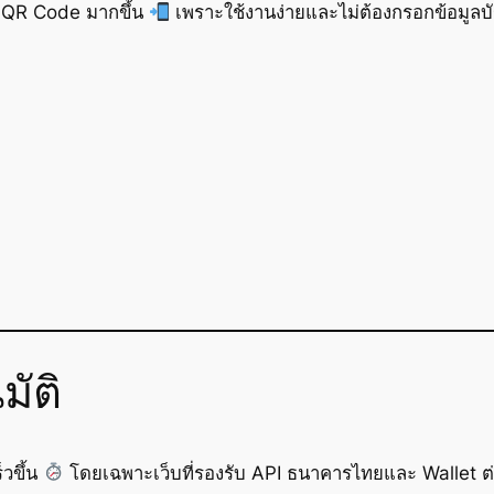
ะ QR Code มากขึ้น
เพราะใช้งานง่ายและไม่ต้องกรอกข้อมูลบ
ัติ
็วขึ้น
โดยเฉพาะเว็บที่รองรับ API ธนาคารไทยและ Wallet ต่