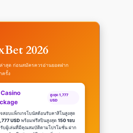
xBet 2026
ล่าสุด ก่อนสมัครควรอ่านยอดฝาก
ครั้ง
Casino
สูงสุด 1,777
USD
ckage
จสอบแพ็กเกจโบนัสต้อนรับคาสิโนสูงสุด
1,777 USD
พร้อมฟรีสปินสูงสุด
150 รอบ
รับผู้เล่นที่มีคุณสมบัติตามโปรโมชั่น ฝาก