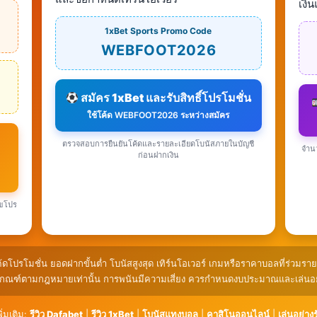
เงิ
1xBet Sports Promo Code
WEBFOOT2026
สมัคร 1xBet และรับสิทธิ์โปรโมชั่น
ใช้โค้ด WEBFOOT2026 ระหว่างสมัคร
ตรวจสอบการยืนยันโค้ดและรายละเอียดโบนัสภายในบัญชี
จำนว
ก่อนฝากเงิน
ไขโปร
ดโปรโมชั่น ยอดฝากขั้นต่ำ โบนัสสูงสุด เทิร์นโอเวอร์ เกมหรือราคาบอลที่ร่วม
ถึงเกณฑ์ตามกฎหมายเท่านั้น การพนันมีความเสี่ยง ควรกำหนดงบประมาณและเล่นอ
ิ่มเติม:
รีวิว Dafabet
|
รีวิว 1xBet
|
โบนัสแทงบอล
|
คาสิโนออนไลน์
|
เล่นอย่าง