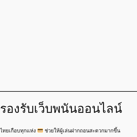
รองรับเว็บพนันออนไลน์
ไทยเกือบทุกแห่ง
ช่วยให้ผู้เล่นฝากถอนสะดวกมากขึ้น