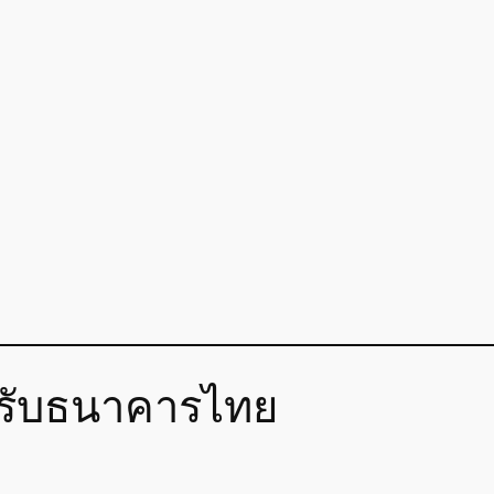
องรับธนาคารไทย