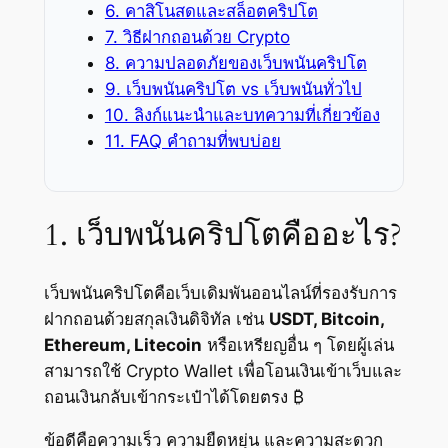
6. คาสิโนสดและสล็อตคริปโต
7. วิธีฝากถอนด้วย Crypto
8. ความปลอดภัยของเว็บพนันคริปโต
9. เว็บพนันคริปโต vs เว็บพนันทั่วไป
10. ลิงก์แนะนำและบทความที่เกี่ยวข้อง
11. FAQ คำถามที่พบบ่อย
1. เว็บพนันคริปโตคืออะไร?
เว็บพนันคริปโตคือเว็บเดิมพันออนไลน์ที่รองรับการ
ฝากถอนด้วยสกุลเงินดิจิทัล เช่น
USDT, Bitcoin,
Ethereum, Litecoin
หรือเหรียญอื่น ๆ โดยผู้เล่น
สามารถใช้ Crypto Wallet เพื่อโอนเงินเข้าเว็บและ
ถอนเงินกลับเข้ากระเป๋าได้โดยตรง ₿
ข้อดีคือความเร็ว ความยืดหยุ่น และความสะดวก