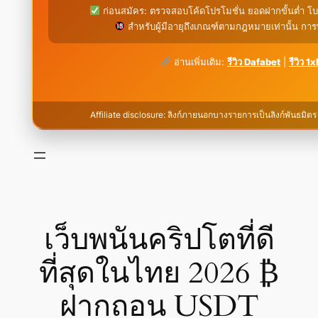
ก่อนสมัคร: ตรวจสอบโค้ดโปรโมชั่น ยอดฝากขั้นต่ำ โบน
สำหรับผู้มีอายุถึงเกณฑ์ตามกฎหมายเท่านั้น ก
อ่านเพิ่มเติม:
รีวิว Dafabet
|
รีวิว 1
Affiliate disclosure: ลิงก์ภายนอกบางรายการเป็นลิงก์พันธมิตร
เว็บพนันคริปโตที่ดี
ที่สุดในไทย 2026 ₿
ฝากถอน USDT