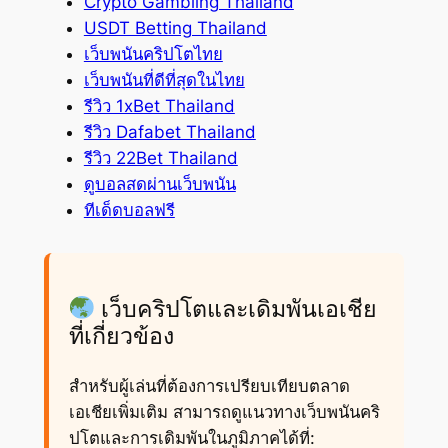
Crypto Gambling Thailand
USDT Betting Thailand
เว็บพนันคริปโตไทย
เว็บพนันที่ดีที่สุดในไทย
รีวิว 1xBet Thailand
รีวิว Dafabet Thailand
รีวิว 22Bet Thailand
ดูบอลสดผ่านเว็บพนัน
ทีเด็ดบอลฟรี
เว็บคริปโตและเดิมพันเอเชีย
ที่เกี่ยวข้อง
สำหรับผู้เล่นที่ต้องการเปรียบเทียบตลาด
เอเชียเพิ่มเติม สามารถดูแนวทางเว็บพนันคริ
ปโตและการเดิมพันในภูมิภาคได้ที่: