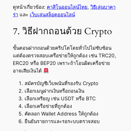
ดูหน้าเกี่ยวข้อง:
คาสิโนออนไลน์ไทย
,
วิธีเล่นบาคา
ร่า
และ
เว็บเล่นสล็อตออนไลน์
7. วิธีฝากถอนด้วย Crypto
ขั้นตอนฝากถอนด้วยคริปโตโดยทั่วไปไม่ซับซ้อน
แต่ต้องตรวจสอบเครือข่ายให้ถูกต้อง เช่น TRC20,
ERC20 หรือ BEP20 เพราะถ้าโอนผิดเครือข่าย
อาจเสียเงินได้
สมัครบัญชีเว็บพนันที่รองรับ Crypto
เลือกเมนูฝากเงินหรือถอนเงิน
เลือกเหรียญ เช่น USDT หรือ BTC
เลือกเครือข่ายที่ถูกต้อง
คัดลอก Wallet Address ให้ถูกต้อง
ยืนยันรายการและรอระบบตรวจสอบ