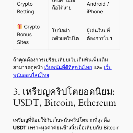
Crypto
Android /
ถือได้ง่าย
Betting
iPhone
Crypto
โบนัสฝา
ผู้เล่นใหม่ที่
Bonus
กด้วยคริปโต
ต้องการโปร
Sites
ถ้าคุณต้องการเปรียบเทียบเว็บเดิมพันเพิ่มเติม
สามารถดูหน้า
เว็บพนันที่ดีที่สุดในไทย
และ
เว็บ
พนันออนไลน์ไทย
3. เหรียญคริปโตยอดนิยม:
USDT, Bitcoin, Ethereum
เหรียญที่นิยมใช้กับเว็บพนันคริปโตมากที่สุดคือ
USDT
เพราะมูลค่าค่อนข้างนิ่งเมื่อเทียบกับ Bitcoin