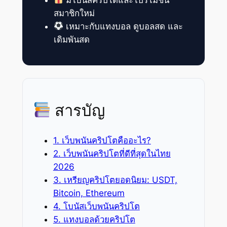
สมาชิกใหม่
เหมาะกับแทงบอล ดูบอลสด และ
เดิมพันสด
สารบัญ
1. เว็บพนันคริปโตคืออะไร?
2. เว็บพนันคริปโตที่ดีที่สุดในไทย
2026
3. เหรียญคริปโตยอดนิยม: USDT,
Bitcoin, Ethereum
4. โบนัสเว็บพนันคริปโต
5. แทงบอลด้วยคริปโต