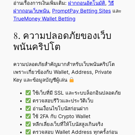
อ่านเรื่องการเงินเพิ่มเติม:
ฝากถอนอัตโนมัติ
,
วิธี
ฝากถอนเว็บพนัน
,
PromptPay Betting Sites
และ
TrueMoney Wallet Betting
8. ความปลอดภัยของเว็บ
พนันคริปโต
ความปลอดภัยสำคัญมากสำหรับเว็บพนันคริปโต
เพราะเกี่ยวข้องกับ Wallet, Address, Private
Key และข้อมูลบัญชีผู้เล่น
ใช้เว็บที่มี SSL และระบบล็อกอินปลอดภัย
ตรวจสอบรีวิวและประวัติเว็บ
อ่านเงื่อนไขโบนัสก่อนฝาก
ใช้ 2FA กับ Crypto Wallet
หลีกเลี่ยงเว็บที่ให้โบนัสสูงเกินจริง
ตรวจสอบ Wallet Address ทุกครั้งก่อน