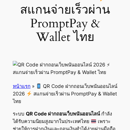
สแกนจ่ายเร็วผ่าน
PromptPay &
Wallet ไทย
หน้าแรก
»
QR Code ฝากถอนเว็บพนันออนไลน์
2026
สแกนจ่ายเร็วผ่าน PromptPay & Wallet
ไทย
ระบบ
QR Code ฝากถอนเว็บพนันออนไลน์
กำลัง
ได้รับความนิยมสูงมากในประเทศไทย
เพราะ
ช่วยให้การฝากเงินและถอนเงินทำได้ง่ายผ่านมือถือ