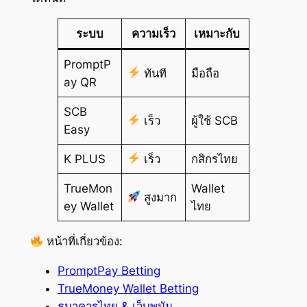
ระบบ
ความเร็ว
เหมาะกับ
PromptP
ทันที
มือถือ
ay QR
SCB
เร็ว
ผู้ใช้ SCB
Easy
K PLUS
เร็ว
กสิกรไทย
TrueMon
Wallet
สูงมาก
ey Wallet
ไทย
หน้าที่เกี่ยวข้อง:
PromptPay Betting
TrueMoney Wallet Betting
ธนาคารไทย & เว็บพนัน