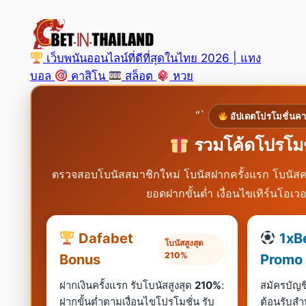
ข้าม
ไป
ยัง
เว็บพนันออนไลน์ที่ดีที่สุดในไทย 2026 | แทง
เนื้อหา
บอล
คาสิโน
สล็อต
หวย
“`
อัปเดตโปรโมชั่นคา
รวมโค้ดโปรโมช
ตรวจสอบโบนัสสมาชิกใหม่ โบนัสฝากครั้งแรก โบนัสคร
ยอดฝากขั้นต่ำ เงื่อนไขเทิร์นโอเ
Dafabet
1xB
โบนัสสูงสุด
210%
Bonus
Promo
ฝากเงินครั้งแรก รับโบนัสสูงสุด
210%
:
สมัครบัญ
ฝากขั้นต่ำตามเงื่อนไขโปรโมชั่น รับ
ต้อนรับสำ