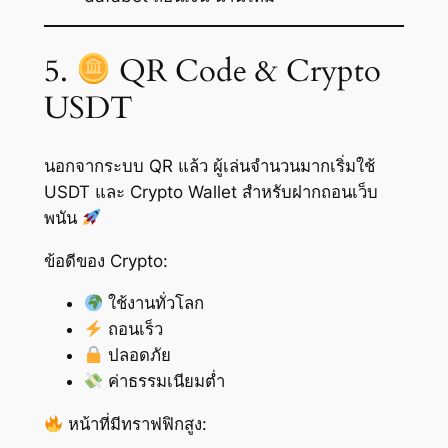
5.
QR Code & Crypto
USDT
นอกจากระบบ QR แล้ว ผู้เล่นจำนวนมากเริ่มใช้
USDT และ Crypto Wallet สำหรับฝากถอนเว็บ
พนัน
ข้อดีของ Crypto:
ใช้งานทั่วโลก
ถอนเร็ว
ปลอดภัย
ค่าธรรมเนียมต่ำ
หน้าที่มีทราฟฟิกสูง: