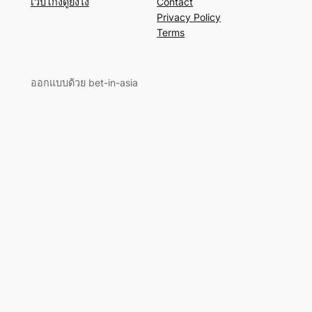
เว็บโกงดูยังไง
Contact
Privacy Policy
Terms
ออกแบบด้วย bet-in-asia