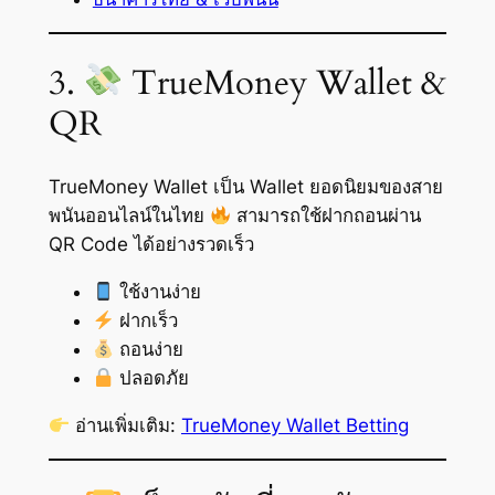
3.
TrueMoney Wallet &
QR
TrueMoney Wallet เป็น Wallet ยอดนิยมของสาย
พนันออนไลน์ในไทย
สามารถใช้ฝากถอนผ่าน
QR Code ได้อย่างรวดเร็ว
ใช้งานง่าย
ฝากเร็ว
ถอนง่าย
ปลอดภัย
อ่านเพิ่มเติม:
TrueMoney Wallet Betting