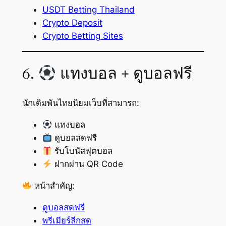
USDT Betting Thailand
Crypto Deposit
Crypto Betting Sites
6.
แทงบอล + ดูบอลฟรี
นักเดิมพันไทยนิยมเว็บที่สามารถ:
แทงบอล
ดูบอลสดฟรี
รับโบนัสฟุตบอล
ฝากผ่าน QR Code
หน้าสำคัญ:
ดูบอลสดฟรี
พรีเมียร์ลีกสด