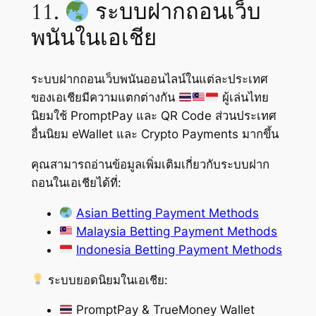
11.
ระบบฝากถอนเว็บ
พนันในเอเชีย
ระบบฝากถอนเว็บพนันออนไลน์ในแต่ละประเทศ
ของเอเชียมีความแตกต่างกัน
ผู้เล่นไทย
นิยมใช้ PromptPay และ QR Code ส่วนประเทศ
อื่นนิยม eWallet และ Crypto Payments มากขึ้น
คุณสามารถอ่านข้อมูลเพิ่มเติมเกี่ยวกับระบบฝาก
ถอนในเอเชียได้ที่:
Asian Betting Payment Methods
Malaysia Betting Payment Methods
Indonesia Betting Payment Methods
ระบบยอดนิยมในเอเชีย:
PromptPay & TrueMoney Wallet