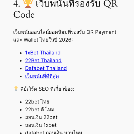
4.
เว็บพนันที่รองรับ QR
Code
เว็บพนันออนไลน์ยอดนิยมที่รองรับ QR Payment
และ Wallet ไทยในปี 2026:
1xBet Thailand
22Bet Thailand
Dafabet Thailand
เว็บพนันที่ดีที่สุด
คีย์เวิร์ด SEO ที่เกี่ยวข้อง:
22bet ไทย
22bet ดี ไหม
ถอนเงิน 22bet
ถอนเงิน 1xbet
dafabet ถอนเงิน นานไหม