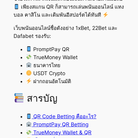
เพียงสแกน QR ก็สามารถเล่นพนันออนไลน์ แทง
บอล คาสิโน และเดิมพันอีสปอร์ตได้ทันที
เว็บพนันออนไลน์ชื่อดังอย่าง 1xBet, 22Bet และ
Dafabet รองรับ:
PromptPay QR
TrueMoney Wallet
ธนาคารไทย
USDT Crypto
ฝากถอนอัตโนมัติ
สารบัญ
QR Code Betting คืออะไร?
PromptPay QR Betting
TrueMoney Wallet & QR