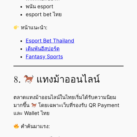
พนัน esport
esport bet ไทย
หน้าแนะนำ:
Esport Bet Thailand
เดิมพันอีสปอร์ต
Fantasy Sports
8.
แทงม้าออนไลน์
ตลาดแทงม้าออนไลน์ในไทยเริ่มได้รับความนิยม
มากขึ้น
โดยเฉพาะเว็บที่รองรับ QR Payment
และ Wallet ไทย
คำค้นมาแรง: