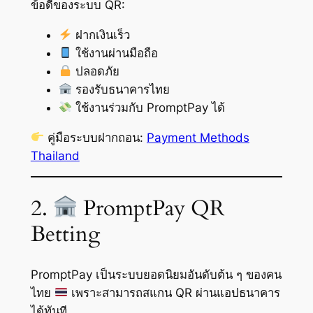
ข้อดีของระบบ QR:
ฝากเงินเร็ว
ใช้งานผ่านมือถือ
ปลอดภัย
รองรับธนาคารไทย
ใช้งานร่วมกับ PromptPay ได้
คู่มือระบบฝากถอน:
Payment Methods
Thailand
2.
PromptPay QR
Betting
PromptPay เป็นระบบยอดนิยมอันดับต้น ๆ ของคน
ไทย
เพราะสามารถสแกน QR ผ่านแอปธนาคาร
ได้ทันที