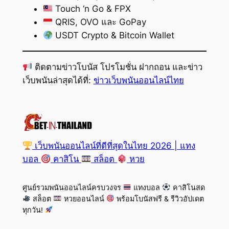
Touch ‘n Go & FPX
QRIS, OVO และ GoPay
USDT Crypto & Bitcoin Wallet
ติดตามข่าวโบนัส โปรโมชั่น ฝากถอน และข่าว
เว็บพนันล่าสุดได้ที่:
ข่าวเว็บพนันออนไลน์ไทย
เว็บพนันออนไลน์ที่ดีที่สุดในไทย 2026 | แทง
บอล
คาสิโน
สล็อต
หวย
ศูนย์รวมพนันออนไลน์ครบวงจร
แทงบอล
คาสิโนสด
สล็อต
หวยออนไลน์
พร้อมโบนัสฟรี & รีวิวอัปเดต
ทุกวัน!