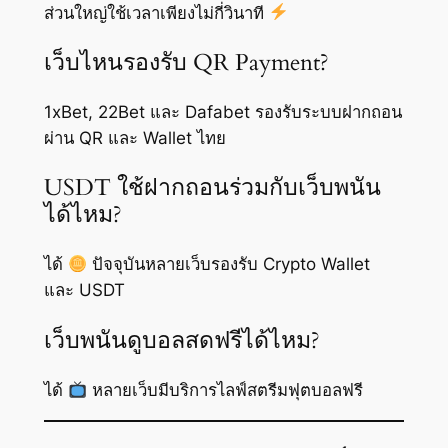
ส่วนใหญ่ใช้เวลาเพียงไม่กี่วินาที
เว็บไหนรองรับ QR Payment?
1xBet, 22Bet และ Dafabet รองรับระบบฝากถอน
ผ่าน QR และ Wallet ไทย
USDT ใช้ฝากถอนร่วมกับเว็บพนัน
ได้ไหม?
ได้
ปัจจุบันหลายเว็บรองรับ Crypto Wallet
และ USDT
เว็บพนันดูบอลสดฟรีได้ไหม?
ได้
หลายเว็บมีบริการไลฟ์สตรีมฟุตบอลฟรี