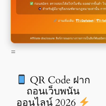
ก่อนสมัคร: ตรวจสอบโค้ดโปรโมชั่น ยอดฝากขั้นต่ำ โบน
สำหรับผู้มีอายุถึงเกณฑ์ตามกฎหมายเท่านั้น ก
อ่านเพิ่มเติม:
รีวิว Dafabet
|
รีวิว 1
Affiliate disclosure: ลิงก์ภายนอกบางรายการเป็นลิงก์พันธมิตร
QR Code ฝาก
ถอนเว็บพนัน
ออนไลน์ 2026