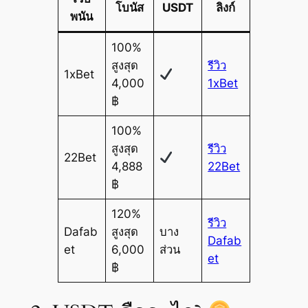
โบนัส
USDT
ลิงก์
พนัน
100%
สูงสุด
รีวิว
1xBet
4,000
1xBet
฿
100%
สูงสุด
รีวิว
22Bet
4,888
22Bet
฿
120%
รีวิว
Dafab
สูงสุด
บาง
Dafab
et
6,000
ส่วน
et
฿