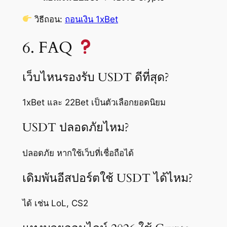
วิธีถอน:
ถอนเงิน 1xBet
6. FAQ
เว็บไหนรองรับ USDT ดีที่สุด?
1xBet และ 22Bet เป็นตัวเลือกยอดนิยม
USDT ปลอดภัยไหม?
ปลอดภัย หากใช้เว็บที่เชื่อถือได้
เดิมพันอีสปอร์ตใช้ USDT ได้ไหม?
ได้ เช่น LoL, CS2