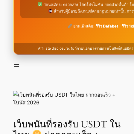
ก่อนสมัคร: ตรวจสอบโค้ดโปรโมชั่น ยอดฝากขั้นต่ำ โบน
สำหรับผู้มีอายุถึงเกณฑ์ตามกฎหมายเท่านั้น ก
อ่านเพิ่มเติม:
รีวิว Dafabet
|
รีวิว 1
Affiliate disclosure: ลิงก์ภายนอกบางรายการเป็นลิงก์พันธมิตร
เว็บพนันที่รองรับ USDT ใน