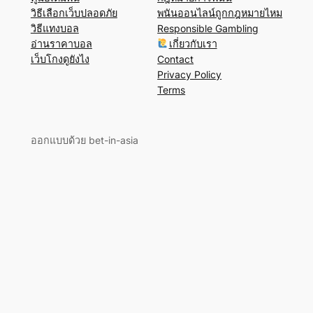
วิธีเลือกเว็บปลอดภัย
พนันออนไลน์ถูกกฎหมายไหม
วิธีแทงบอล
Responsible Gambling
อ่านราคาบอล
เกี่ยวกับเรา
เว็บโกงดูยังไง
Contact
Privacy Policy
Terms
ออกแบบด้วย bet-in-asia