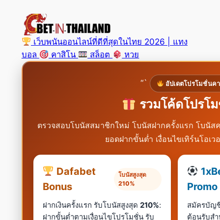
ข้าม
ไป
ยัง
เว็บพนันออนไลน์ที่ดีที่สุดในไทย 2026 | แทง
เนื้อหา
บอล
คาสิโน
สล็อต
หวย
“`
อัปเดตโปรโมชั่นคา
รวมโค้ดโปรโมช
ตรวจสอบโบนัสสมาชิกใหม่ โบนัสฝากครั้งแรก โบนัสคร
ยอดฝากขั้นต่ำ เงื่อนไขเทิร์นโอเ
Dafabet
1xB
โบนัสสูงสุด
210%
Bonus
Promo
ฝากเงินครั้งแรก รับโบนัสสูงสุด
210%
:
สมัครบัญ
ฝากขั้นต่ำตามเงื่อนไขโปรโมชั่น รับ
ต้อนรับสำ