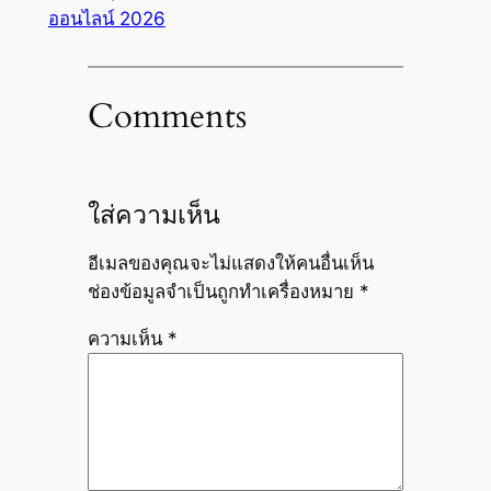
ออนไลน์ 2026
Comments
ใส่ความเห็น
อีเมลของคุณจะไม่แสดงให้คนอื่นเห็น
ช่องข้อมูลจำเป็นถูกทำเครื่องหมาย
*
ความเห็น
*