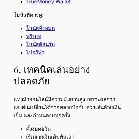
TrueMoney Wallet
โบนัสที่ควรดู:
โบนัสทั้งหมด
ฟรีเบท
โบนัสต้อนรับ
โปรกีฬา
6. เทคนิคเล่นอย่าง
ปลอดภัย
แทงม้าออนไลน์มีความผันผวนสูง เพราะผลการ
แข่งขันเปลี่ยนได้จากหลายปัจจัย ควรเล่นด้วยเงิน
เย็น และกำหนดงบทุกครั้ง
ตั้งงบต่อวัน
เริ่มจากเงินเดิมพันเล็ก