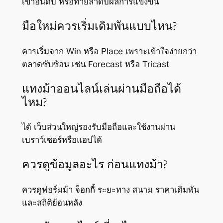
เข้าอันดับ หรือทายลำดับผลการแข่งขัน
มือใหม่ควรเริ่มเดิมพันแบบไหน?
ควรเริ่มจาก Win หรือ Place เพราะเข้าใจง่ายกว่า
ตลาดซับซ้อน เช่น Forecast หรือ Tricast
แทงม้าออนไลน์เล่นผ่านมือถือได้
ไหม?
ได้ เว็บส่วนใหญ่รองรับมือถือและใช้งานผ่าน
เบราว์เซอร์หรือแอปได้
ควรดูข้อมูลอะไร ก่อนแทงม้า?
ควรดูฟอร์มม้า จ็อกกี้ ระยะทาง สนาม ราคาเดิมพัน
และสถิติย้อนหลัง