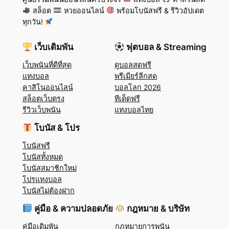
สล็อต
หวยออนไลน์
พร้อมโบนัสฟรี & รีวิวอัปเดต
ทุกวัน!
เว็บเดิมพัน
ฟุตบอล & Streaming
เว็บพนันที่ดีที่สุด
ดูบอลสดฟรี
แทงบอล
พรีเมียร์ลีกสด
คาสิโนออนไลน์
บอลโลก 2026
สล็อตเว็บตรง
ทีเด็ดฟรี
รีวิวเว็บพนัน
แทงบอลไทย
โบนัส & โปร
โบนัสฟรี
โบนัสทั้งหมด
โบนัสสมาชิกใหม่
โปรแทงบอล
โบนัสไม่ต้องฝาก
คู่มือ & ความปลอดภัย
กฎหมาย & บริษัท
คู่มือเดิมพัน
กฎหมายการพนัน