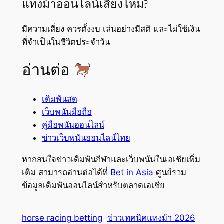
แทงม้าออนไลน์เสี่ยงไหม?
มีความเสี่ยง ควรตั้งงบ เล่นอย่างมีสติ และไม่ใช้เงิน
ที่จำเป็นในชีวิตประจำวัน
อ่านต่อ
เดิมพันสด
เว็บพนันมือถือ
คู่มือพนันออนไลน์
ข่าวเว็บพนันออนไลน์ไทย
หากสนใจข่าวเดิมพันกีฬาและเว็บพนันในเอเชียเพิ่ม
เติม สามารถอ่านต่อได้ที่
Bet in Asia
ศูนย์รวม
ข้อมูลเดิมพันออนไลน์สำหรับตลาดเอเชีย
horse racing betting
ข่าวเทคนิคแทงม้า 2026