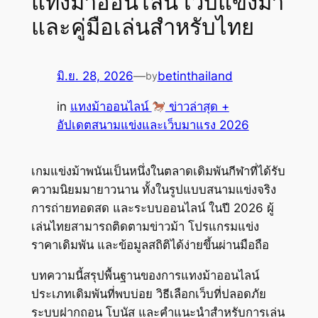
แทงม้าออนไลน์ เว็บแข่งม้า
และคู่มือเล่นสำหรับไทย
มิ.ย. 28, 2026
—
betinthailand
by
in
แทงม้าออนไลน์
ข่าวล่าสุด +
อัปเดตสนามแข่งและเว็บมาแรง 2026
เกมแข่งม้าพนันเป็นหนึ่งในตลาดเดิมพันกีฬาที่ได้รับ
ความนิยมมายาวนาน ทั้งในรูปแบบสนามแข่งจริง
การถ่ายทอดสด และระบบออนไลน์ ในปี 2026 ผู้
เล่นไทยสามารถติดตามข่าวม้า โปรแกรมแข่ง
ราคาเดิมพัน และข้อมูลสถิติได้ง่ายขึ้นผ่านมือถือ
บทความนี้สรุปพื้นฐานของการแทงม้าออนไลน์
ประเภทเดิมพันที่พบบ่อย วิธีเลือกเว็บที่ปลอดภัย
ระบบฝากถอน โบนัส และคำแนะนำสำหรับการเล่น