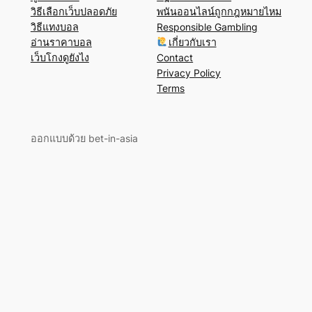
วิธีเลือกเว็บปลอดภัย
พนันออนไลน์ถูกกฎหมายไหม
วิธีแทงบอล
Responsible Gambling
อ่านราคาบอล
เกี่ยวกับเรา
เว็บโกงดูยังไง
Contact
Privacy Policy
Terms
ออกแบบด้วย bet-in-asia