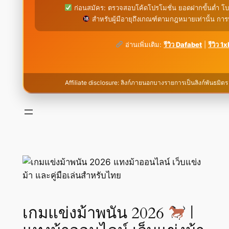
ก่อนสมัคร: ตรวจสอบโค้ดโปรโมชั่น ยอดฝากขั้นต่ำ โบน
สำหรับผู้มีอายุถึงเกณฑ์ตามกฎหมายเท่านั้น ก
อ่านเพิ่มเติม:
รีวิว Dafabet
|
รีวิว 1
Affiliate disclosure: ลิงก์ภายนอกบางรายการเป็นลิงก์พันธมิตร
เกมแข่งม้าพนัน 2026
|