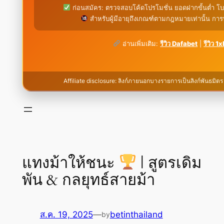
ก่อนสมัคร: ตรวจสอบโค้ดโปรโมชั่น ยอดฝากขั้นต่ำ โบน
สำหรับผู้มีอายุถึงเกณฑ์ตามกฎหมายเท่านั้น ก
อ่านเพิ่มเติม:
รีวิว Dafabet
|
รีวิว 1
Affiliate disclosure: ลิงก์ภายนอกบางรายการเป็นลิงก์พันธมิตร
แทงม้าให้ชนะ
| สูตรเดิม
พัน & กลยุทธ์สายม้า
ส.ค. 19, 2025
—
betinthailand
by