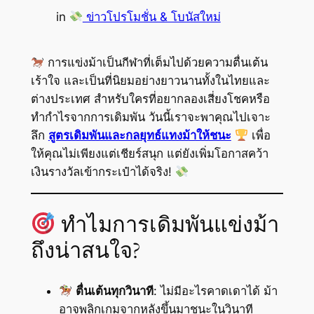
in
ข่าวโปรโมชั่น & โบนัสใหม่
การแข่งม้าเป็นกีฬาที่เต็มไปด้วยความตื่นเต้น
เร้าใจ และเป็นที่นิยมอย่างยาวนานทั้งในไทยและ
ต่างประเทศ สำหรับใครที่อยากลองเสี่ยงโชคหรือ
ทำกำไรจากการเดิมพัน วันนี้เราจะพาคุณไปเจาะ
ลึก
สูตรเดิมพันและกลยุทธ์แทงม้าให้ชนะ
เพื่อ
ให้คุณไม่เพียงแต่เชียร์สนุก แต่ยังเพิ่มโอกาสคว้า
เงินรางวัลเข้ากระเป๋าได้จริง!
ทำไมการเดิมพันแข่งม้า
ถึงน่าสนใจ?
ตื่นเต้นทุกวินาที
: ไม่มีอะไรคาดเดาได้ ม้า
อาจพลิกเกมจากหลังขึ้นมาชนะในวินาที