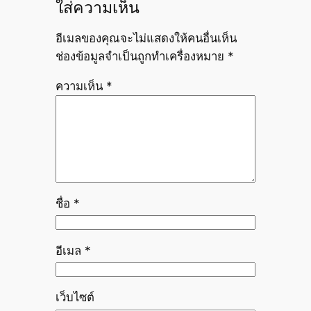
ใส่ความเห็น
อีเมลของคุณจะไม่แสดงให้คนอื่นเห็น
ช่องข้อมูลจำเป็นถูกทำเครื่องหมาย
*
ความเห็น
*
ชื่อ
*
อีเมล
*
เว็บไซต์