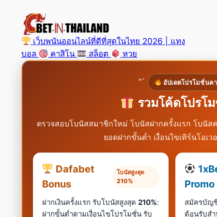
ข้าม
ไป
ยัง
เว็บพนันออนไลน์ที่ดีที่สุดในไทย 2026 | แทง
เนื้อหา
บอล
คาสิโน
สล็อต
หวย
“`
อัปเดตโปรโมชั่นคา
รวมโค้ดโปรโมช
ตรวจสอบโบนัสสมาชิกใหม่ โบนัสฝากครั้งแรก โบนัสคร
ยอดฝากขั้นต่ำ เงื่อนไขเทิร์นโอเ
Dafabet
1xB
โบนัสสูงสุด
210%
Bonus
Promo
ฝากเงินครั้งแรก รับโบนัสสูงสุด
210%
:
สมัครบัญ
ฝากขั้นต่ำตามเงื่อนไขโปรโมชั่น รับ
ต้อนรับสำ