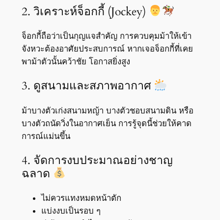
2. วิเคราะห์จ็อกกี้ (Jockey)
จ็อกกี้ถือว่าเป็นกุญแจสำคัญ การควบคุมม้าให้เข้า
จังหวะต้องอาศัยประสบการณ์ หากเจอจ็อกกี้ที่เคย
พาม้าตัวนั้นคว้าชัย โอกาสยิ่งสูง
3. ดูสนามและสภาพอากาศ
ม้าบางตัวเก่งสนามหญ้า บางตัวชอบสนามดิน หรือ
บางตัวถนัดวิ่งในอากาศเย็น การรู้จุดนี้ช่วยให้คาด
การณ์แม่นขึ้น
4. จัดการงบประมาณอย่างชาญ
ฉลาด
ไม่ควรแทงหมดหน้าตัก
แบ่งงบเป็นรอบ ๆ