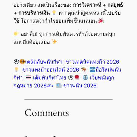
อย่างเดียว แต่เป็นเรื่องของ
การวิเคราะห์ + กลยุทธ์
+ การบริหารเงิน
หากคุณนำสูตรเหล่านี้ไปปรับ
ใช้ โอกาสคว้ากำไรย่อมเพิ่มขึ้นแน่นอน
อย่าลืม! ทุกการเดิมพันควรทำด้วยความสนุก
และมีสติอยู่เสมอ
เคล็ดลับพนันกีฬา
ข่าวเทคนิคแทงม้า 2026
ข่าวแทงม้าออนไลน์ 2026
มือใหม่พนัน
กีฬา
เดิมพันกีฬาไทย
เว็บพนันถูก
กฎหมาย 2026✍
ข่าวพนัน 2026
Comments