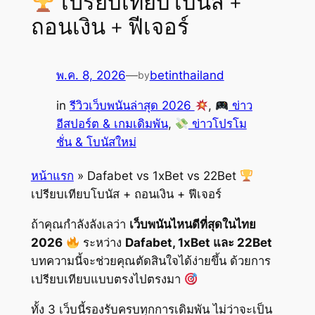
เปรียบเทียบโบนัส +
ถอนเงิน + ฟีเจอร์
พ.ค. 8, 2026
—
betinthailand
by
in
รีวิวเว็บพนันล่าสุด 2026
, 
ข่าว
อีสปอร์ต & เกมเดิมพัน
, 
ข่าวโปรโม
ชั่น & โบนัสใหม่
หน้าแรก
»
Dafabet vs 1xBet vs 22Bet
เปรียบเทียบโบนัส + ถอนเงิน + ฟีเจอร์
ถ้าคุณกำลังลังเลว่า
เว็บพนันไหนดีที่สุดในไทย
2026
ระหว่าง
Dafabet, 1xBet และ 22Bet
บทความนี้จะช่วยคุณตัดสินใจได้ง่ายขึ้น ด้วยการ
เปรียบเทียบแบบตรงไปตรงมา
ทั้ง 3 เว็บนี้รองรับครบทุกการเดิมพัน ไม่ว่าจะเป็น