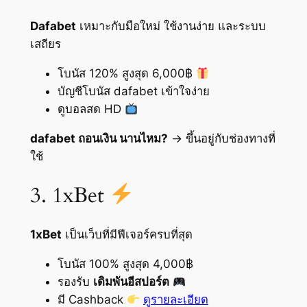
Dafabet
เหมาะกับมือใหม่ ใช้งานง่าย และระบบ
เสถียร
โบนัส 120% สูงสุด 6,000฿
บัญชีโบนัส dafabet เข้าใจง่าย
ดูบอลสด HD
dafabet ถอนเงิน นานไหม?
→ ขึ้นอยู่กับช่องทางที่
ใช้
3. 1xBet
1xBet
เป็นเว็บที่มีฟีเจอร์ครบที่สุด
โบนัส 100% สูงสุด 4,000฿
รองรับ
เดิมพันอีสปอร์ต
มี Cashback
ดูรายละเอียด