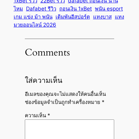
1xBet รีวิว
22Bet รีวิว
dafabet ถอนเงิน นาน
ไหม
Dafabet รีวิว
ถอนเงิน 1xBet
พนัน esport
เกม แข่ง ม้า พนัน
เดิมพันอีสปอร์ต
แทงบาส
แทง
มวยออนไลน์ 2026
Comments
ใส่ความเห็น
อีเมลของคุณจะไม่แสดงให้คนอื่นเห็น
ช่องข้อมูลจำเป็นถูกทำเครื่องหมาย
*
ความเห็น
*