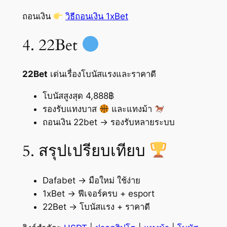
ถอนเงิน
วิธีถอนเงิน 1xBet
4. 22Bet
22Bet
เด่นเรื่องโบนัสแรงและราคาดี
โบนัสสูงสุด 4,888฿
รองรับแทงบาส
และแทงม้า
ถอนเงิน 22bet → รองรับหลายระบบ
5. สรุปเปรียบเทียบ
Dafabet → มือใหม่ ใช้ง่าย
1xBet → ฟีเจอร์ครบ + esport
22Bet → โบนัสแรง + ราคาดี