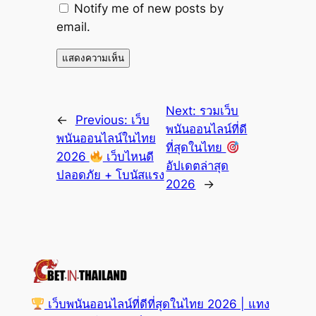
Notify me of new posts by
email.
Next:
รวมเว็บ
←
Previous:
เว็บ
พนันออนไลน์ที่ดี
พนันออนไลน์ในไทย
ที่สุดในไทย
2026
เว็บไหนดี
อัปเดตล่าสุด
ปลอดภัย + โบนัสแรง
2026
→
เว็บพนันออนไลน์ที่ดีที่สุดในไทย 2026 | แทง