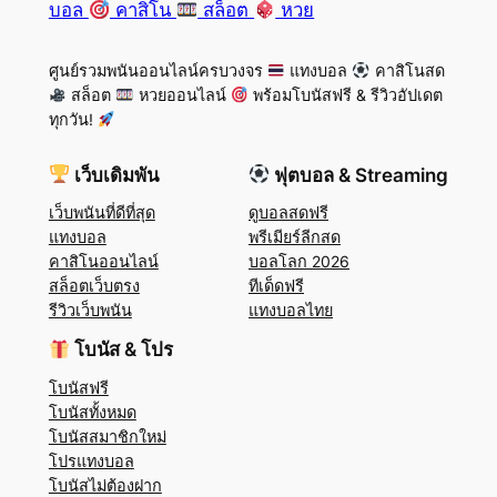
บอล
คาสิโน
สล็อต
หวย
ศูนย์รวมพนันออนไลน์ครบวงจร
แทงบอล
คาสิโนสด
สล็อต
หวยออนไลน์
พร้อมโบนัสฟรี & รีวิวอัปเดต
ทุกวัน!
เว็บเดิมพัน
ฟุตบอล & Streaming
เว็บพนันที่ดีที่สุด
ดูบอลสดฟรี
แทงบอล
พรีเมียร์ลีกสด
คาสิโนออนไลน์
บอลโลก 2026
สล็อตเว็บตรง
ทีเด็ดฟรี
รีวิวเว็บพนัน
แทงบอลไทย
โบนัส & โปร
โบนัสฟรี
โบนัสทั้งหมด
โบนัสสมาชิกใหม่
โปรแทงบอล
โบนัสไม่ต้องฝาก