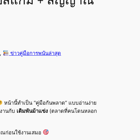
จับสแกม + สัญญาณ
, 
ข่าวคู่มือการพนันล่าสุด
หน้านี้ทำเป็น “คู่มือกันพลาด” แบบอ่านง่าย
้งานกับ
เดิมพันม้าแข่ง
(ตลาดที่คนโดนหลอก
คุณก่อนใช้งานเสมอ