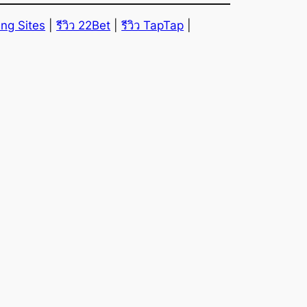
ng Sites
|
รีวิว 22Bet
|
รีวิว TapTap
|