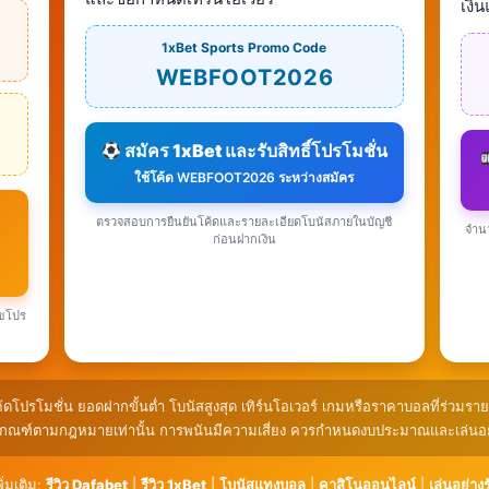
เงิ
1xBet Sports Promo Code
WEBFOOT2026
สมัคร 1xBet และรับสิทธิ์โปรโมชั่น
ใช้โค้ด WEBFOOT2026 ระหว่างสมัคร
ตรวจสอบการยืนยันโค้ดและรายละเอียดโบนัสภายในบัญชี
จำนว
ก่อนฝากเงิน
ไขโปร
ดโปรโมชั่น ยอดฝากขั้นต่ำ โบนัสสูงสุด เทิร์นโอเวอร์ เกมหรือราคาบอลที่ร่วม
ถึงเกณฑ์ตามกฎหมายเท่านั้น การพนันมีความเสี่ยง ควรกำหนดงบประมาณและเล่นอ
ิ่มเติม:
รีวิว Dafabet
|
รีวิว 1xBet
|
โบนัสแทงบอล
|
คาสิโนออนไลน์
|
เล่นอย่าง