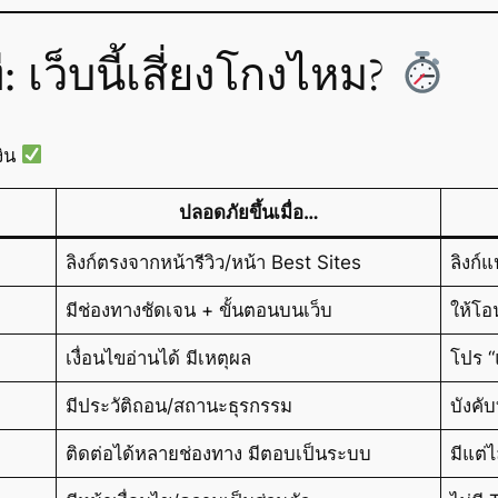
ี: เว็บนี้เสี่ยงโกงไหม?
งิน
ปลอดภัยขึ้นเมื่อ…
ลิงก์ตรงจากหน้ารีวิว/หน้า Best Sites
ลิงก์
มีช่องทางชัดเจน + ขั้นตอนบนเว็บ
ให้โอ
เงื่อนไขอ่านได้ มีเหตุผล
โปร “
มีประวัติถอน/สถานะธุรกรรม
บังคั
ติดต่อได้หลายช่องทาง มีตอบเป็นระบบ
มีแต่