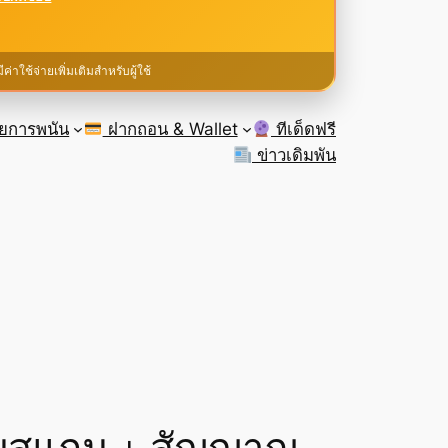
าใช้จ่ายเพิ่มเติมสำหรับผู้ใช้
ยการพนัน
ฝากถอน & Wallet
ทีเด็ดฟรี
ข่าวเดิมพัน