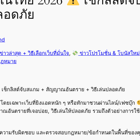
กงในไทย 2026
เช็กลิสต์
ปลอดภัย
nd
ข่าวล่าสุด + วิธีเลือกเว็บที่มั่นใจ
, 
ข่าวโปรโมชั่น & โบนัสใหม่
 กฎหมาย
เช็กลิสต์จับสแกม + สัญญาณอันตราย + วิธีเล่นปลอดภัย
โดยเฉพาะเว็บที่ยิงแอดหนัก ๆ หรือทักมาชวนผ่านไลน์/เฟซบุ๊ก
าณอันตรายที่เจอบ่อย, วิธีเล่นให้ปลอดภัย รวมถึงตัวอย่างการใช
งมีความรับผิดชอบ และตรวจสอบกฎหมาย/ข้อกำหนดในพื้นที่ของ