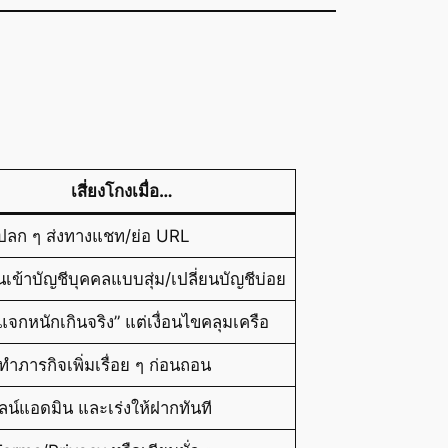
เสี่ยงโกงเมื่อ…
แปลก ๆ ส่งทางแชท/ย่อ URL
นเข้าบัญชีบุคคลแบบสุ่ม/เปลี่ยนบัญชีบ่อย
แจกหนักเกินจริง” แต่เงื่อนไขคลุมเครือ
บทำภารกิจเพิ่มเรื่อย ๆ ก่อนถอน
ไลน์แอดมิน และเร่งให้ฝากทันที