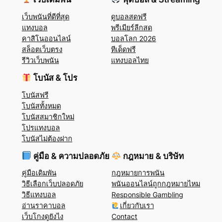
เว็บพนันที่ดีที่สุด
ดูบอลสดฟรี
แทงบอล
พรีเมียร์ลีกสด
คาสิโนออนไลน์
บอลโลก 2026
สล็อตเว็บตรง
ทีเด็ดฟรี
รีวิวเว็บพนัน
แทงบอลไทย
โบนัส & โปร
โบนัสฟรี
โบนัสทั้งหมด
โบนัสสมาชิกใหม่
โปรแทงบอล
โบนัสไม่ต้องฝาก
คู่มือ & ความปลอดภัย
กฎหมาย & บริษัท
คู่มือเดิมพัน
กฎหมายการพนัน
วิธีเลือกเว็บปลอดภัย
พนันออนไลน์ถูกกฎหมายไหม
วิธีแทงบอล
Responsible Gambling
อ่านราคาบอล
เกี่ยวกับเรา
เว็บโกงดูยังไง
Contact