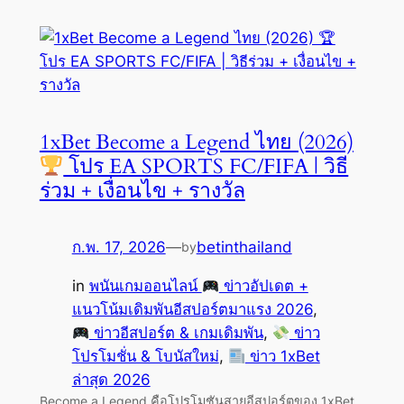
1xBet Become a Legend ไทย (2026)
โปร EA SPORTS FC/FIFA | วิธี
ร่วม + เงื่อนไข + รางวัล
ก.พ. 17, 2026
—
betinthailand
by
in
พนันเกมออนไลน์
ข่าวอัปเดต +
แนวโน้มเดิมพันอีสปอร์ตมาแรง 2026
, 
ข่าวอีสปอร์ต & เกมเดิมพัน
, 
ข่าว
โปรโมชั่น & โบนัสใหม่
, 
ข่าว 1xBet
ล่าสุด 2026
Become a Legend คือโปรโมชันสายอีสปอร์ตของ 1xBet