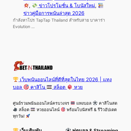
, 
ข่าวโปรโมชั่น & โบนัสใหม่
, 
ข่าวคู่มือการพนันล่าสุด 2026
กำลังหาโปร TapTap Thailand สำหรับสาย บาคาร่า
Evolution …
เว็บพนันออนไลน์ที่ดีที่สุดในไทย 2026 | แทง
บอล
คาสิโน
สล็อต
หวย
ศูนย์รวมพนันออนไลน์ครบวงจร
แทงบอล
คาสิโนสด
สล็อต
หวยออนไลน์
พร้อมโบนัสฟรี & รีวิวอัปเดต
ทุกวัน!
เว็บเดิมพัน
ฟุตบอล & Streaming