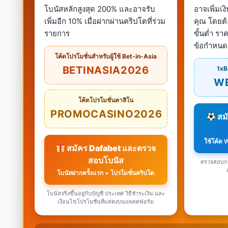
โบนัสหลักสูงสุด 200% และอาจรับ
อาจเพิ่มเง
เพิ่มอีก 10% เมื่อฝากผ่านคริปโตที่ร่วม
คุณ โดยต้
รายการ
ขั้นต่ำ รา
ข้อกำหนดเ
โค้ดโปรโมชั่นสำหรับผู้ใช้ Bet-in-Asia
BETINASIA2026
1xB
W
โค้ดโปรโมชั่นคาสิโน
PROMOCASINO2026
สมั
ใช้โค้ด
สมัคร Dafabet และตรวจ
สอบโบนัส
ตรวจสอบกา
โบนัสฝากครั้งแรก + โปรโมชั่นคริปโต
โบนัสจริงขึ้นอยู่กับบัญชี ประเทศ วิธีชำระเงิน และ
เงื่อนไขโปรโมชั่นที่แสดงบนแพลตฟอร์ม