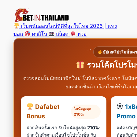
ข้าม
ไป
ยัง
เว็บพนันออนไลน์ที่ดีที่สุดในไทย 2026 | แทง
เนื้อหา
บอล
คาสิโน
สล็อต
หวย
“`
อัปเดตโปรโมชั่นคา
รวมโค้ดโปรโมช
ตรวจสอบโบนัสสมาชิกใหม่ โบนัสฝากครั้งแรก โบนัสคร
ยอดฝากขั้นต่ำ เงื่อนไขเทิร์นโอเ
Dafabet
1xB
โบนัสสูงสุด
210%
Bonus
Promo
ฝากเงินครั้งแรก รับโบนัสสูงสุด
210%
:
สมัครบัญ
ฝากขั้นต่ำตามเงื่อนไขโปรโมชั่น รับ
ต้อนรับสำ