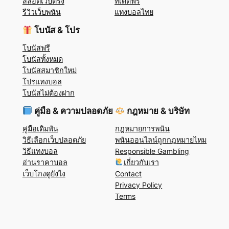
สล็อตเว็บตรง
ทีเด็ดฟรี
รีวิวเว็บพนัน
แทงบอลไทย
โบนัส & โปร
โบนัสฟรี
โบนัสทั้งหมด
โบนัสสมาชิกใหม่
โปรแทงบอล
โบนัสไม่ต้องฝาก
คู่มือ & ความปลอดภัย
กฎหมาย & บริษัท
คู่มือเดิมพัน
กฎหมายการพนัน
วิธีเลือกเว็บปลอดภัย
พนันออนไลน์ถูกกฎหมายไหม
วิธีแทงบอล
Responsible Gambling
อ่านราคาบอล
เกี่ยวกับเรา
เว็บโกงดูยังไง
Contact
Privacy Policy
Terms