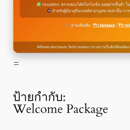
ก่อนสมัคร: ตรวจสอบโค้ดโปรโมชั่น ยอดฝากขั้นต่ำ โบน
สำหรับผู้มีอายุถึงเกณฑ์ตามกฎหมายเท่านั้น ก
อ่านเพิ่มเติม:
รีวิว Dafabet
|
รีวิว 1
Affiliate disclosure: ลิงก์ภายนอกบางรายการเป็นลิงก์พันธมิตร
ป้ายกำกับ:
Welcome Package