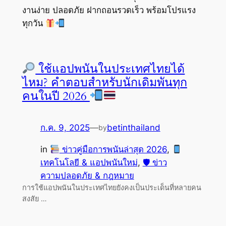
งานง่าย ปลอดภัย ฝากถอนรวดเร็ว พร้อมโปรแรง
ทุกวัน
ใช้แอปพนันในประเทศไทยได้
ไหม? คำตอบสำหรับนักเดิมพันทุก
คนในปี 2026
ก.ค. 9, 2025
—
betinthailand
by
in
ข่าวคู่มือการพนันล่าสุด 2026
, 
เทคโนโลยี & แอปพนันใหม่
, 
🛡 ข่าว
ความปลอดภัย & กฎหมาย
การใช้แอปพนันในประเทศไทยยังคงเป็นประเด็นที่หลายคน
สงสัย …