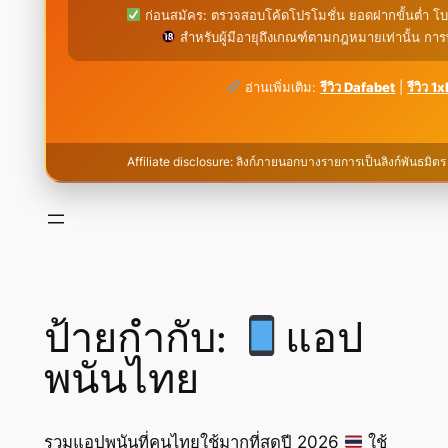
ก่อนสมัคร: ตรวจสอบโค้ดโปรโมชั่น ยอดฝากขั้นต่ำ โบน
สำหรับผู้มีอายุถึงเกณฑ์ตามกฎหมายเท่านั้น ก
อ่านเพิ่มเติม:
รีวิว Dafabet
|
รีวิว 1
Affiliate disclosure: ลิงก์ภายนอกบางรายการเป็นลิงก์พันธมิตร
ป้ายกำกับ:
แอป
พนันไทย
รวมแอปพนันที่คนไทยใช้มากที่สุดปี 2026
ใช้