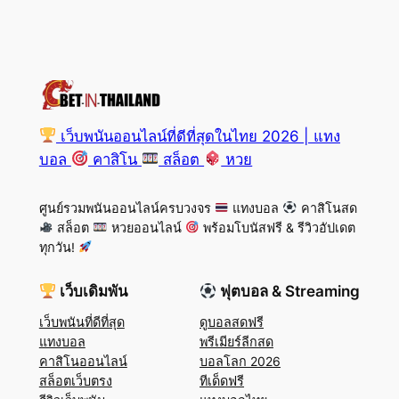
เว็บพนันออนไลน์ที่ดีที่สุดในไทย 2026 | แทง
บอล
คาสิโน
สล็อต
หวย
ศูนย์รวมพนันออนไลน์ครบวงจร
แทงบอล
คาสิโนสด
สล็อต
หวยออนไลน์
พร้อมโบนัสฟรี & รีวิวอัปเดต
ทุกวัน!
เว็บเดิมพัน
ฟุตบอล & Streaming
เว็บพนันที่ดีที่สุด
ดูบอลสดฟรี
แทงบอล
พรีเมียร์ลีกสด
คาสิโนออนไลน์
บอลโลก 2026
สล็อตเว็บตรง
ทีเด็ดฟรี