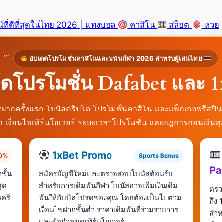
์ที่ดีที่สุดในไทย 2026 | แทงบอล
คาสิโน
สล็อต
หวย
“`
อัปเดตโปรโมชั่นคาสิโนและพนันกีฬา 2026 สำหรับผู้เล่นไทย
ดโปรโมชั่น Dafabet และ 1
ฝากครั้งแรก โบนัสคริปโต โปรโมชั่นคาสิโน และแพ็กเกจฟรีสปิน
ต่ำ เงื่อนไขเทิร์นโอเวอร์ ระยะเวลาโปรโมชั่น และกฎการถอนเงินทุก
1xBet Promo
10%
Sports Bonus
Pa
ขั้น
สมัครบัญชีใหม่และตรวจสอบโบนัสต้อนรับ
สุด
สำหรับการเดิมพันกีฬา โบนัสอาจเพิ่มเงินเดิม
ตรว
นคริ
พันให้กับบิลโปรดของคุณ โดยต้องเป็นไปตาม
ถึง
เงื่อนไขฝากขั้นต่ำ ราคาเดิมพันที่ร่วมรายการ
สำห
และข้อกำหนดเทิร์นโอเวอร์