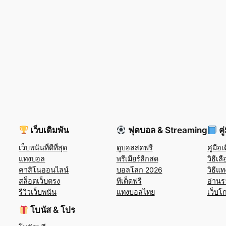
เว็บเดิมพัน
ฟุตบอล & Streaming
คู
เว็บพนันที่ดีที่สุด
ดูบอลสดฟรี
คู่มือ
แทงบอล
พรีเมียร์ลีกสด
วิธีเล
คาสิโนออนไลน์
บอลโลก 2026
วิธีแ
สล็อตเว็บตรง
ทีเด็ดฟรี
อ่าน
รีวิวเว็บพนัน
แทงบอลไทย
เว็บโก
โบนัส & โปร