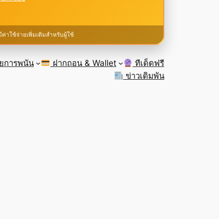
าใช้จ่ายเพิ่มเติมสำหรับผู้ใช้
ยการพนัน
ฝากถอน & Wallet
ทีเด็ดฟรี
ข่าวเดิมพัน