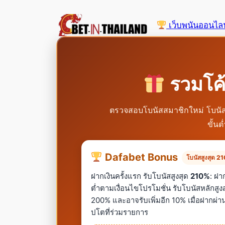
ข้าม
ไป
เว็บพนันออนไลน
ยัง
เนื้อหา
รวมโค้
ตรวจสอบโบนัสสมาชิกใหม่ โบนัส
ขั้น
Dafabet Bonus
โบนัสสูงสุด 2
ฝากเงินครั้งแรก รับโบนัสสูงสุด
210%
: ฝาก
ต่ำตามเงื่อนไขโปรโมชั่น รับโบนัสหลักสูง
200% และอาจรับเพิ่มอีก 10% เมื่อฝากผ่า
ปโตที่ร่วมรายการ