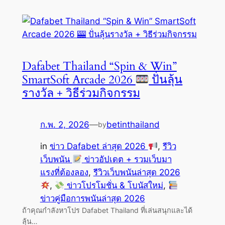
Dafabet Thailand “Spin & Win”
SmartSoft Arcade 2026
ปั่นลุ้น
รางวัล + วิธีร่วมกิจกรรม
ก.พ. 2, 2026
—
betinthailand
by
in
ข่าว Dafabet ล่าสุด 2026
, 
รีวิว
เว็บพนัน
ข่าวอัปเดต + รวมเว็บมา
แรงที่ต้องลอง
, 
รีวิวเว็บพนันล่าสุด 2026
, 
ข่าวโปรโมชั่น & โบนัสใหม่
, 
ข่าวคู่มือการพนันล่าสุด 2026
ถ้าคุณกำลังหาโปร Dafabet Thailand ที่เล่นสนุกและได้
ลุ้น…