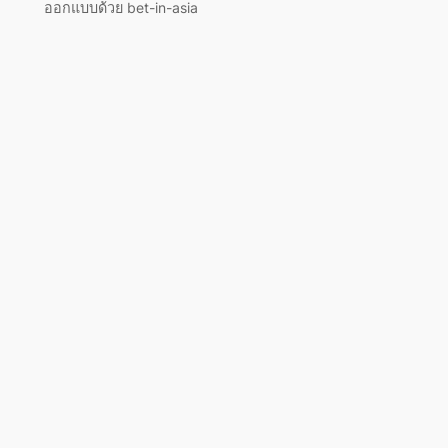
ออกแบบด้วย bet-in-asia