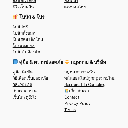
สล็อตเว็บตรง
ทีเด็ดฟรี
รีวิวเว็บพนัน
แทงบอลไทย
โบนัส & โปร
โบนัสฟรี
โบนัสทั้งหมด
โบนัสสมาชิกใหม่
โปรแทงบอล
โบนัสไม่ต้องฝาก
คู่มือ & ความปลอดภัย
กฎหมาย & บริษัท
คู่มือเดิมพัน
กฎหมายการพนัน
วิธีเลือกเว็บปลอดภัย
พนันออนไลน์ถูกกฎหมายไหม
วิธีแทงบอล
Responsible Gambling
อ่านราคาบอล
เกี่ยวกับเรา
เว็บโกงดูยังไง
Contact
Privacy Policy
Terms