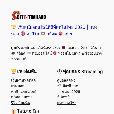
เว็บพนันออนไลน์ที่ดีที่สุดในไทย 2026 | แทง
บอล
คาสิโน
สล็อต
หวย
ศูนย์รวมพนันออนไลน์ครบวงจร
แทงบอล
คาสิโนสด
สล็อต
หวยออนไลน์
พร้อมโบนัสฟรี & รีวิวอัปเดต
ทุกวัน!
เว็บเดิมพัน
ฟุตบอล & Streaming
เว็บพนันที่ดีที่สุด
ดูบอลสดฟรี
แทงบอล
พรีเมียร์ลีกสด
คาสิโนออนไลน์
บอลโลก 2026
สล็อตเว็บตรง
ทีเด็ดฟรี
รีวิวเว็บพนัน
แทงบอลไทย
โบนัส & โปร