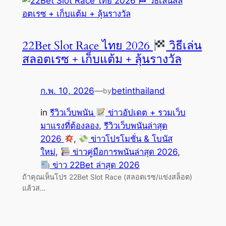
22Bet Slot Race ไทย 2026
วิธีเล่น
สลอตเรซ + เก็บแต้ม + ลุ้นรางวัล
ก.พ. 10, 2026
—
betinthailand
by
in
รีวิวเว็บพนัน
ข่าวอัปเดต + รวมเว็บ
มาแรงที่ต้องลอง
, 
รีวิวเว็บพนันล่าสุด
2026
, 
ข่าวโปรโมชั่น & โบนัส
ใหม่
, 
ข่าวคู่มือการพนันล่าสุด 2026
, 
ข่าว 22Bet ล่าสุด 2026
ถ้าคุณเห็นโปร 22Bet Slot Race (สลอตเรซ/แข่งสล็อต)
แล้วส…