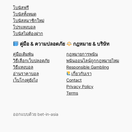
โบนัสฟรี
โบนัสทั้งหมด
โบนัสสมาชิกใหม่
โปรแทงบอล
โบนัสไม่ต้องฝาก
คู่มือ & ความปลอดภัย
กฎหมาย & บริษัท
คู่มือเดิมพัน
กฎหมายการพนัน
วิธีเลือกเว็บปลอดภัย
พนันออนไลน์ถูกกฎหมายไหม
วิธีแทงบอล
Responsible Gambling
อ่านราคาบอล
เกี่ยวกับเรา
เว็บโกงดูยังไง
Contact
Privacy Policy
Terms
ออกแบบด้วย bet-in-asia