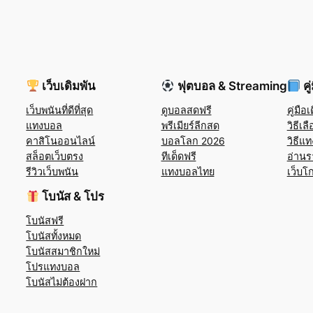
เว็บเดิมพัน
ฟุตบอล & Streaming
คู
เว็บพนันที่ดีที่สุด
ดูบอลสดฟรี
คู่มือ
แทงบอล
พรีเมียร์ลีกสด
วิธีเล
คาสิโนออนไลน์
บอลโลก 2026
วิธีแ
สล็อตเว็บตรง
ทีเด็ดฟรี
อ่าน
รีวิวเว็บพนัน
แทงบอลไทย
เว็บโก
โบนัส & โปร
โบนัสฟรี
โบนัสทั้งหมด
โบนัสสมาชิกใหม่
โปรแทงบอล
โบนัสไม่ต้องฝาก