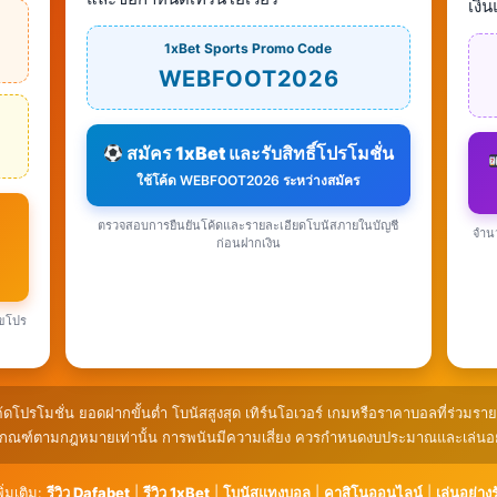
เงิ
1xBet Sports Promo Code
WEBFOOT2026
สมัคร 1xBet และรับสิทธิ์โปรโมชั่น
ใช้โค้ด WEBFOOT2026 ระหว่างสมัคร
ตรวจสอบการยืนยันโค้ดและรายละเอียดโบนัสภายในบัญชี
จำนว
ก่อนฝากเงิน
ไขโปร
ดโปรโมชั่น ยอดฝากขั้นต่ำ โบนัสสูงสุด เทิร์นโอเวอร์ เกมหรือราคาบอลที่ร่วม
ถึงเกณฑ์ตามกฎหมายเท่านั้น การพนันมีความเสี่ยง ควรกำหนดงบประมาณและเล่นอ
ิ่มเติม:
รีวิว Dafabet
|
รีวิว 1xBet
|
โบนัสแทงบอล
|
คาสิโนออนไลน์
|
เล่นอย่าง