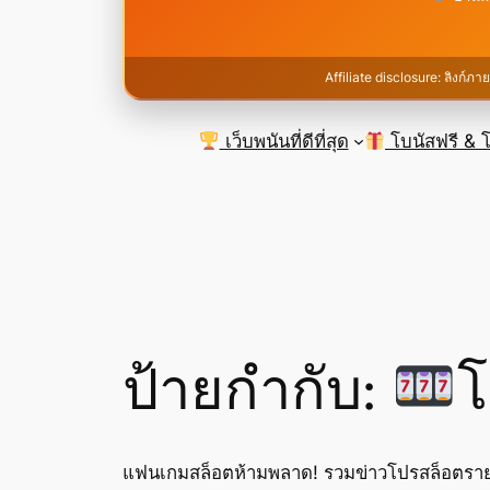
Affiliate disclosure: ลิงก์ภ
เว็บพนันที่ดีที่สุด
โบนัสฟรี & โ
ป้ายกำกับ:
โ
แฟนเกมสล็อตห้ามพลาด! รวมข่าวโปรสล็อตรายว