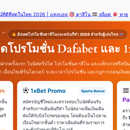
์ที่ดีที่สุดในไทย 2026 | แทงบอล
คาสิโน
สล็อต
หวย
“`
อัปเดตโปรโมชั่นคาสิโนและพนันกีฬา 2026 สำหรับผู้เล่นไทย
ดโปรโมชั่น Dafabet และ 1
ฝากครั้งแรก โบนัสคริปโต โปรโมชั่นคาสิโน และแพ็กเกจฟรีสปิน
ต่ำ เงื่อนไขเทิร์นโอเวอร์ ระยะเวลาโปรโมชั่น และกฎการถอนเงินทุก
1xBet Promo
10%
Sports Bonus
Pa
ขั้น
สมัครบัญชีใหม่และตรวจสอบโบนัสต้อนรับ
สุด
สำหรับการเดิมพันกีฬา โบนัสอาจเพิ่มเงินเดิม
ตรว
นคริ
พันให้กับบิลโปรดของคุณ โดยต้องเป็นไปตาม
ถึง
เงื่อนไขฝากขั้นต่ำ ราคาเดิมพันที่ร่วมรายการ
สำห
และข้อกำหนดเทิร์นโอเวอร์