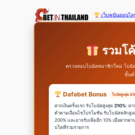
ข้าม
ไป
เว็บพนันออนไลน
ยัง
เนื้อหา
รวมโค้
ตรวจสอบโบนัสสมาชิกใหม่ โบนัส
ขั้น
Dafabet Bonus
โบนัสสูงสุด 2
ฝากเงินครั้งแรก รับโบนัสสูงสุด
210%
: ฝาก
ต่ำตามเงื่อนไขโปรโมชั่น รับโบนัสหลักสูง
200% และอาจรับเพิ่มอีก 10% เมื่อฝากผ่า
ปโตที่ร่วมรายการ