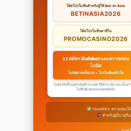
โค้ดโปรโมชั่นสำหรับผู้ใช้ Bet-in-Asia
BETINASIA2026
โค้ดโปรโมชั่นคาสิโน
PROMOCASINO2026
สมัคร Dafabet และตรวจสอบ
โบนัส
โบนัสฝากครั้งแรก + โปรโมชั่นคริปโต
โบนัสจริงขึ้นอยู่กับบัญชี ประเทศ วิธีชำระเงิน และเงื่อน
โมชั่นที่แสดงบนแพลตฟอร์ม
ก่อนสมัคร: ตรวจสอบโค้
สำหรับผู้มีอายุ
อ่านเพ