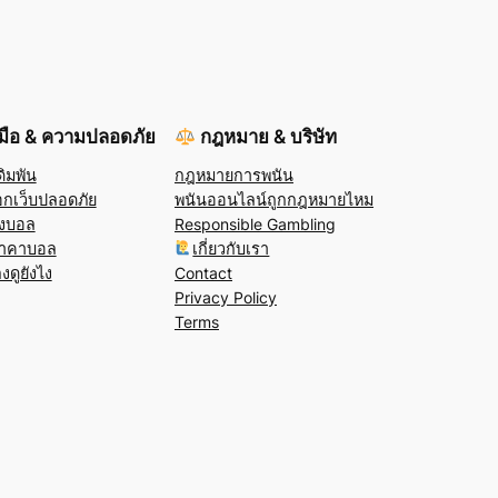
่มือ & ความปลอดภัย
กฎหมาย & บริษัท
เดิมพัน
กฎหมายการพนัน
ือกเว็บปลอดภัย
พนันออนไลน์ถูกกฎหมายไหม
ทงบอล
Responsible Gambling
ราคาบอล
เกี่ยวกับเรา
งดูยังไง
Contact
Privacy Policy
Terms