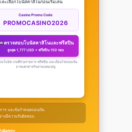
นและเลือกโบนัสคาสิโนก่อนเริ่มเล่น
Casino Promo Code
PROMOCASINO2026
ตรวจสอบโบนัสคาสิโนและฟรีสปิน
สูงสุด 1,777 USD + ฟรีสปิน 150 รอบ
นโบนัส เกมที่ร่วมรายการ ฟรีสปิน และเงื่อนไขถอนเงิน
อาจแตกต่างกันตามแคมเปญ
รายการ และข้อกำหนดถอนเงิน
ย่างมีความรับผิดชอบ
รับผิดชอบ