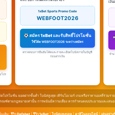
เงิ
1xBet Sports Promo Code
WEBFOOT2026
สมัคร 1xBet และรับสิทธิ์โปรโมชั่น
ใช้โค้ด WEBFOOT2026 ระหว่างสมัคร
ตรวจสอบการยืนยันโค้ดและรายละเอียดโบนัสภายในบัญชี
จำนว
ก่อนฝากเงิน
ไขโปร
ดโปรโมชั่น ยอดฝากขั้นต่ำ โบนัสสูงสุด เทิร์นโอเวอร์ เกมหรือราคาบอลที่ร่วม
ถึงเกณฑ์ตามกฎหมายเท่านั้น การพนันมีความเสี่ยง ควรกำหนดงบประมาณและเล่นอ
ิ่มเติม:
รีวิว Dafabet
|
รีวิว 1xBet
|
โบนัสแทงบอล
|
คาสิโนออนไลน์
|
เล่นอย่าง