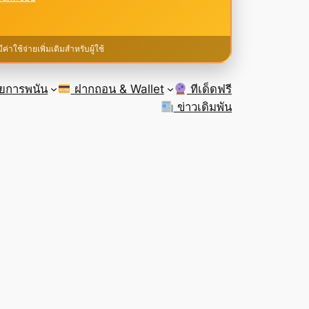
าใช้จ่ายเพิ่มเติมสำหรับผู้ใช้
ยการพนัน
ฝากถอน & Wallet
ทีเด็ดฟรี
ข่าวเดิมพัน