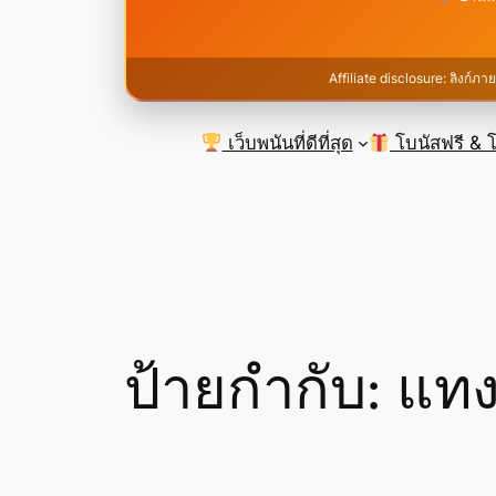
Affiliate disclosure: ลิงก์ภ
เว็บพนันที่ดีที่สุด
โบนัสฟรี & โ
ป้ายกำกับ:
แทงไ