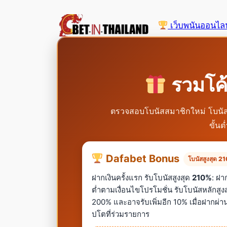
ข้าม
ไป
เว็บพนันออนไลน
ยัง
เนื้อหา
รวมโค้
ตรวจสอบโบนัสสมาชิกใหม่ โบนัส
ขั้น
Dafabet Bonus
โบนัสสูงสุด 2
ฝากเงินครั้งแรก รับโบนัสสูงสุด
210%
: ฝาก
ต่ำตามเงื่อนไขโปรโมชั่น รับโบนัสหลักสูง
200% และอาจรับเพิ่มอีก 10% เมื่อฝากผ่า
ปโตที่ร่วมรายการ