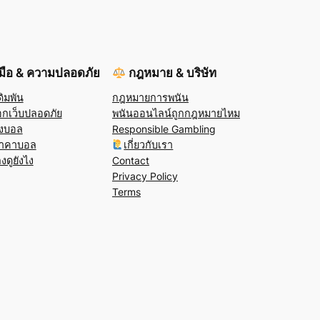
่มือ & ความปลอดภัย
กฎหมาย & บริษัท
เดิมพัน
กฎหมายการพนัน
ือกเว็บปลอดภัย
พนันออนไลน์ถูกกฎหมายไหม
ทงบอล
Responsible Gambling
ราคาบอล
เกี่ยวกับเรา
งดูยังไง
Contact
Privacy Policy
Terms