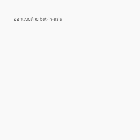
ออกแบบด้วย bet-in-asia