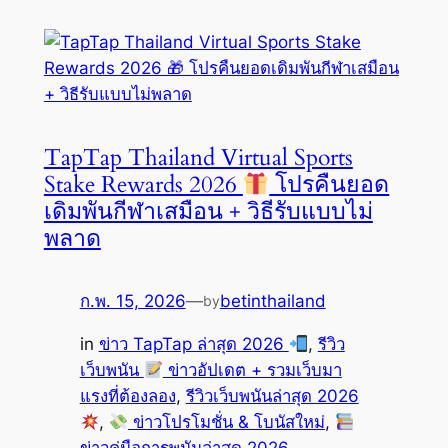
TapTap Thailand Virtual Sports
Stake Rewards 2026
โปรคืนยอด
เดิมพันกีฬาเสมือน + วิธีรับแบบไม่
พลาด
ก.พ. 15, 2026
—
betinthailand
by
in
ข่าว TapTap ล่าสุด 2026
, 
รีวิว
เว็บพนัน
ข่าวอัปเดต + รวมเว็บมา
แรงที่ต้องลอง
, 
รีวิวเว็บพนันล่าสุด 2026
, 
ข่าวโปรโมชั่น & โบนัสใหม่
, 