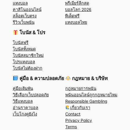
แทงบอล
พรีเมียร์ลีกสด
คาสิโนออนไลน์
บอลโลก 2026
สล็อตเว็บตรง
ทีเด็ดฟรี
รีวิวเว็บพนัน
แทงบอลไทย
โบนัส & โปร
โบนัสฟรี
โบนัสทั้งหมด
โบนัสสมาชิกใหม่
โปรแทงบอล
โบนัสไม่ต้องฝาก
คู่มือ & ความปลอดภัย
กฎหมาย & บริษัท
คู่มือเดิมพัน
กฎหมายการพนัน
วิธีเลือกเว็บปลอดภัย
พนันออนไลน์ถูกกฎหมายไหม
วิธีแทงบอล
Responsible Gambling
อ่านราคาบอล
เกี่ยวกับเรา
เว็บโกงดูยังไง
Contact
Privacy Policy
Terms