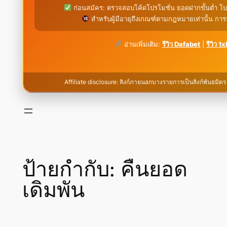
ก่อนสมัคร: ตรวจสอบโค้ดโปรโมชั่น ยอดฝากขั้นต่ำ โบน
สำหรับผู้มีอายุถึงเกณฑ์ตามกฎหมายเท่านั้น ก
อ่านเพิ่มเติม:
รีวิว Dafabet
|
รีวิว 1
Affiliate disclosure: ลิงก์ภายนอกบางรายการเป็นลิงก์พันธมิตร
ป้ายกำกับ:
คืนยอด
เดิมพัน