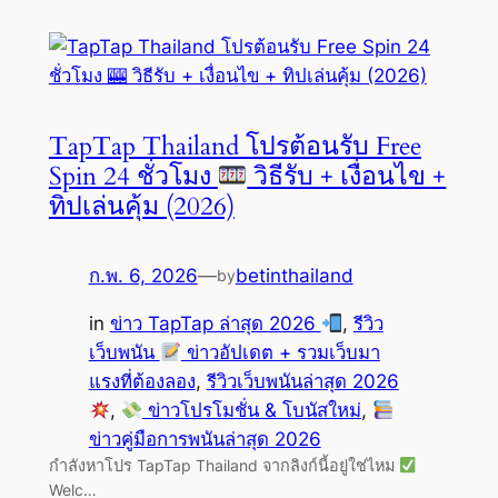
TapTap Thailand โปรต้อนรับ Free
Spin 24 ชั่วโมง
วิธีรับ + เงื่อนไข +
ทิปเล่นคุ้ม (2026)
ก.พ. 6, 2026
—
betinthailand
by
in
ข่าว TapTap ล่าสุด 2026
, 
รีวิว
เว็บพนัน
ข่าวอัปเดต + รวมเว็บมา
แรงที่ต้องลอง
, 
รีวิวเว็บพนันล่าสุด 2026
, 
ข่าวโปรโมชั่น & โบนัสใหม่
, 
ข่าวคู่มือการพนันล่าสุด 2026
กำลังหาโปร TapTap Thailand จากลิงก์นี้อยู่ใช่ไหม
Welc…