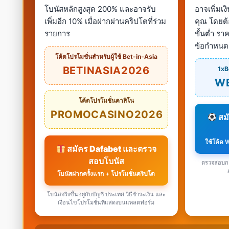
โบนัสหลักสูงสุด 200% และอาจรับ
อาจเพิ่มเง
เพิ่มอีก 10% เมื่อฝากผ่านคริปโตที่ร่วม
คุณ โดยต้
รายการ
ขั้นต่ำ รา
ข้อกำหนดเ
โค้ดโปรโมชั่นสำหรับผู้ใช้ Bet-in-Asia
BETINASIA2026
1xB
W
โค้ดโปรโมชั่นคาสิโน
PROMOCASINO2026
สมั
ใช้โค้ด
สมัคร Dafabet และตรวจ
สอบโบนัส
ตรวจสอบกา
โบนัสฝากครั้งแรก + โปรโมชั่นคริปโต
โบนัสจริงขึ้นอยู่กับบัญชี ประเทศ วิธีชำระเงิน และ
เงื่อนไขโปรโมชั่นที่แสดงบนแพลตฟอร์ม