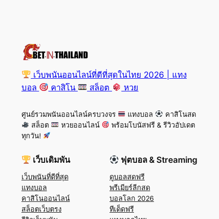
เว็บพนันออนไลน์ที่ดีที่สุดในไทย 2026 | แทง
บอล
คาสิโน
สล็อต
หวย
ศูนย์รวมพนันออนไลน์ครบวงจร
แทงบอล
คาสิโนสด
สล็อต
หวยออนไลน์
พร้อมโบนัสฟรี & รีวิวอัปเดต
ทุกวัน!
เว็บเดิมพัน
ฟุตบอล & Streaming
เว็บพนันที่ดีที่สุด
ดูบอลสดฟรี
แทงบอล
พรีเมียร์ลีกสด
คาสิโนออนไลน์
บอลโลก 2026
สล็อตเว็บตรง
ทีเด็ดฟรี