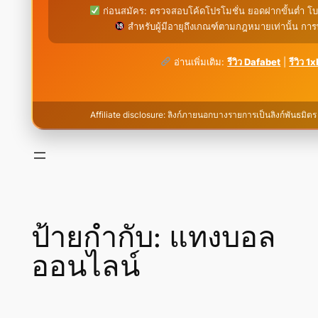
ก่อนสมัคร: ตรวจสอบโค้ดโปรโมชั่น ยอดฝากขั้นต่ำ โบน
สำหรับผู้มีอายุถึงเกณฑ์ตามกฎหมายเท่านั้น ก
อ่านเพิ่มเติม:
รีวิว Dafabet
|
รีวิว 1
Affiliate disclosure: ลิงก์ภายนอกบางรายการเป็นลิงก์พันธมิตร
ป้ายกำกับ:
แทงบอล
ออนไลน์