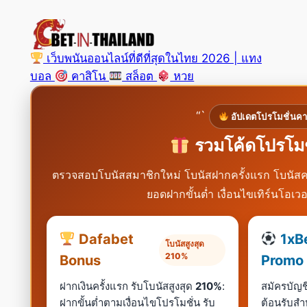
ข้าม
ไป
ยัง
เว็บพนันออนไลน์ที่ดีที่สุดในไทย 2026 | แทง
เนื้อหา
บอล
คาสิโน
สล็อต
หวย
“`
อัปเดตโปรโมชั่นคา
รวมโค้ดโปรโมช
ตรวจสอบโบนัสสมาชิกใหม่ โบนัสฝากครั้งแรก โบนัสคร
ยอดฝากขั้นต่ำ เงื่อนไขเทิร์นโอเ
Dafabet
1xB
โบนัสสูงสุด
210%
Bonus
Promo
ฝากเงินครั้งแรก รับโบนัสสูงสุด
210%
:
สมัครบัญ
ฝากขั้นต่ำตามเงื่อนไขโปรโมชั่น รับ
ต้อนรับสำ