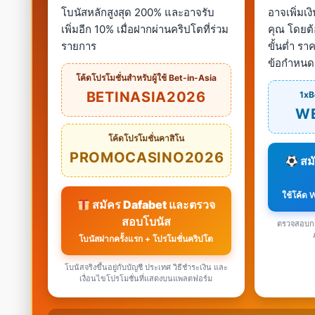
โบนัสหลักสูงสุด 200% และอาจรับ
อาจเพิ่มเง
เพิ่มอีก 10% เมื่อฝากผ่านคริปโตที่ร่วม
คุณ โดยต้
รายการ
ขั้นต่ำ รา
ข้อกำหนดเ
โค้ดโปรโมชั่นสำหรับผู้ใช้ Bet-in-Asia
BETINASIA2026
1xB
W
โค้ดโปรโมชั่นคาสิโน
PROMOCASINO2026
สมั
ใช้โค้ด
สมัคร Dafabet และตรวจ
สอบโบนัส
ตรวจสอบกา
โบนัสฝากครั้งแรก + โปรโมชั่นคริปโต
โบนัสจริงขึ้นอยู่กับบัญชี ประเทศ วิธีชำระเงิน และ
เงื่อนไขโปรโมชั่นที่แสดงบนแพลตฟอร์ม