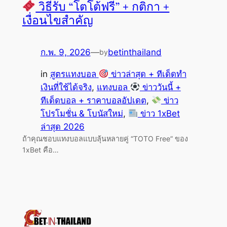
วิธีรับ “โตโต้ฟรี” + กติกา +
เงื่อนไขสำคัญ
ก.พ. 9, 2026
—
betinthailand
by
in
สูตรแทงบอล
ข่าวล่าสุด + ทีเด็ดทำ
เงินที่ใช้ได้จริง
, 
แทงบอล
ข่าววันนี้ +
ทีเด็ดบอล + ราคาบอลอัปเดต
, 
ข่าว
โปรโมชั่น & โบนัสใหม่
, 
ข่าว 1xBet
ล่าสุด 2026
ถ้าคุณชอบแทงบอลแบบลุ้นหลายคู่ “TOTO Free” ของ
1xBet คือ…