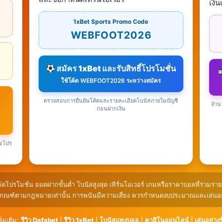
เงิ
1xBet Sports Promo Code
WEBFOOT2026
สมัคร 1xBet และรับสิทธิ์โปรโมชั่น
ใช้โค้ด WEBFOOT2026 ระหว่างสมัคร
ตรวจสอบการยืนยันโค้ดและรายละเอียดโบนัสภายในบัญชี
จำนว
ก่อนฝากเงิน
ไขโปร
ดโปรโมชั่น ยอดฝากขั้นต่ำ โบนัสสูงสุด เทิร์นโอเวอร์ เกมหรือราคาบอลที่ร่วม
ถึงเกณฑ์ตามกฎหมายเท่านั้น การพนันมีความเสี่ยง ควรกำหนดงบประมาณและเล่นอ
ิ่มเติม:
รีวิว Dafabet
|
รีวิว 1xBet
|
โบนัสแทงบอล
|
คาสิโนออนไลน์
|
เล่นอย่าง