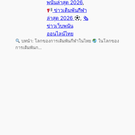
พนันล่าสุด 2026
, 
ข่าวเดิมพันกีฬา
ล่าสุด 2026
, 
🗞
ข่าวเว็บพนัน
ออนไลน์ไทย
บทนำ: โลกของการเดิมพันกีฬาในไทย
ในโลกของ
การเดิมพันก…