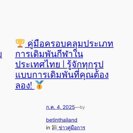
คู่มือครอบคลุมประเภท
ย
การเดิมพันกีฬาใน
ประเทศไทย | รู้จักทุกรูป
แบบการเดิมพันที่คุณต้อง
ลอง!
ก.ค. 4, 2025
—
by
betinthailand
in
ข่าวคู่มือการ