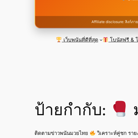
Affiliate disclosure: ลิงก์ภ
เว็บพนันที่ดีที่สุด
โบนัสฟรี & โ
ป้ายกำกับ:
ติดตามข่าวพนันมวยไทย
วิเคราะห์คู่ชก รา