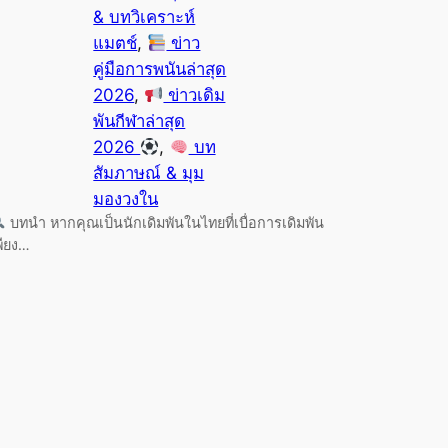
& บทวิเคราะห์
แมตช์
, 
ข่าว
คู่มือการพนันล่าสุด
2026
, 
ข่าวเดิม
พันกีฬาล่าสุด
2026
, 
บท
สัมภาษณ์ & มุม
มองวงใน
บทนำ หากคุณเป็นนักเดิมพันในไทยที่เบื่อการเดิมพัน
พียง…