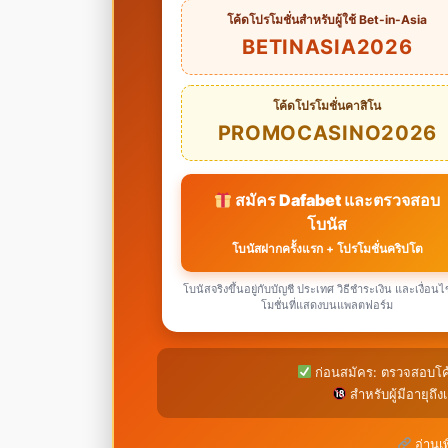
โค้ดโปรโมชั่นสำหรับผู้ใช้ Bet-in-Asia
BETINASIA2026
โค้ดโปรโมชั่นคาสิโน
PROMOCASINO2026
สมัคร Dafabet และตรวจสอบ
โบนัส
โบนัสฝากครั้งแรก + โปรโมชั่นคริปโต
โบนัสจริงขึ้นอยู่กับบัญชี ประเทศ วิธีชำระเงิน และเงื่อน
โมชั่นที่แสดงบนแพลตฟอร์ม
ก่อนสมัคร: ตรวจสอบโค้
สำหรับผู้มีอายุ
อ่านเพ