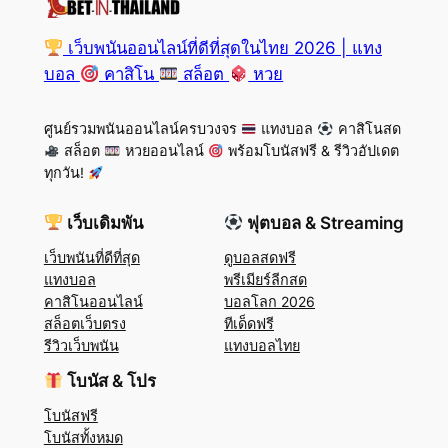
เว็บพนันออนไลน์ที่ดีที่สุดในไทย 2026 | แทง
บอล
คาสิโน
สล็อต
หวย
ศูนย์รวมพนันออนไลน์ครบวงจร
แทงบอล
คาสิโนสด
สล็อต
หวยออนไลน์
พร้อมโบนัสฟรี & รีวิวอัปเดต
ทุกวัน!
เว็บเดิมพัน
ฟุตบอล & Streaming
เว็บพนันที่ดีที่สุด
ดูบอลสดฟรี
แทงบอล
พรีเมียร์ลีกสด
คาสิโนออนไลน์
บอลโลก 2026
สล็อตเว็บตรง
ทีเด็ดฟรี
รีวิวเว็บพนัน
แทงบอลไทย
โบนัส & โปร
โบนัสฟรี
โบนัสทั้งหมด