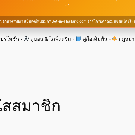
“`
ายนอกบางรายการเป็นลิงก์พันธมิตร Bet-in-Thailand.com อาจได้รับค่าคอมมิชชันโดยไม่มีค่
ปรโมชั่น
ดูบอล & ไลฟ์สตรีม
คู่มือเดิมพัน
กฎหมา
ัสสมาชิก