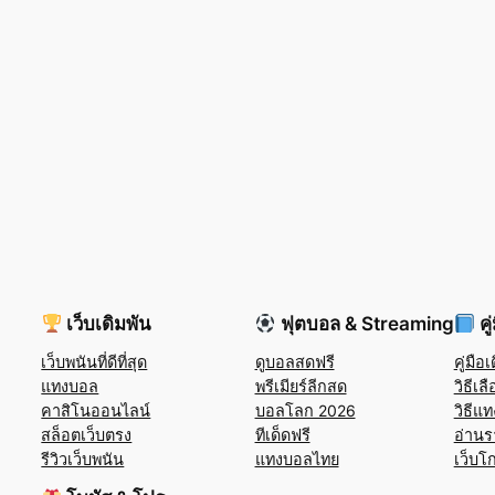
เว็บเดิมพัน
ฟุตบอล & Streaming
คู
เว็บพนันที่ดีที่สุด
ดูบอลสดฟรี
คู่มือ
แทงบอล
พรีเมียร์ลีกสด
วิธีเล
คาสิโนออนไลน์
บอลโลก 2026
วิธีแ
สล็อตเว็บตรง
ทีเด็ดฟรี
อ่าน
รีวิวเว็บพนัน
แทงบอลไทย
เว็บโก