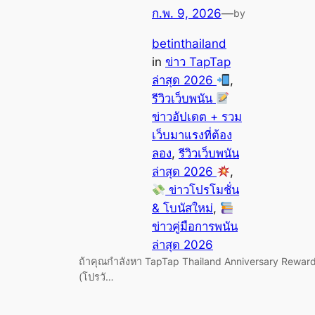
ก.พ. 9, 2026
—
by
betinthailand
in
ข่าว TapTap
ล่าสุด 2026
, 
รีวิวเว็บพนัน
ข่าวอัปเดต + รวม
เว็บมาแรงที่ต้อง
ลอง
, 
รีวิวเว็บพนัน
ล่าสุด 2026
, 
ข่าวโปรโมชั่น
& โบนัสใหม่
, 
ข่าวคู่มือการพนัน
ล่าสุด 2026
ถ้าคุณกำลังหา TapTap Thailand Anniversary Rewar
(โปรวั…