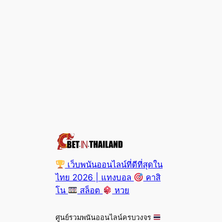
เว็บพนันออนไลน์ที่ดีที่สุดใน
ไทย 2026 | แทงบอล
คาสิ
โน
สล็อต
หวย
ศูนย์รวมพนันออนไลน์ครบวงจร