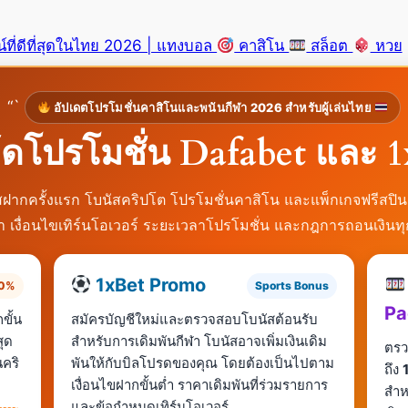
์ที่ดีที่สุดในไทย 2026 | แทงบอล
คาสิโน
สล็อต
หวย
“`
อัปเดตโปรโมชั่นคาสิโนและพนันกีฬา 2026 สำหรับผู้เล่นไทย
ดโปรโมชั่น Dafabet และ 1
ฝากครั้งแรก โบนัสคริปโต โปรโมชั่นคาสิโน และแพ็กเกจฟรีสปิน
ต่ำ เงื่อนไขเทิร์นโอเวอร์ ระยะเวลาโปรโมชั่น และกฎการถอนเงินทุก
1xBet Promo
10%
Sports Bonus
Pa
ขั้น
สมัครบัญชีใหม่และตรวจสอบโบนัสต้อนรับ
สุด
สำหรับการเดิมพันกีฬา โบนัสอาจเพิ่มเงินเดิม
ตรว
นคริ
พันให้กับบิลโปรดของคุณ โดยต้องเป็นไปตาม
ถึง
เงื่อนไขฝากขั้นต่ำ ราคาเดิมพันที่ร่วมรายการ
สำห
และข้อกำหนดเทิร์นโอเวอร์