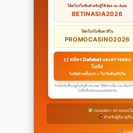
โค้ดโปรโมชั่นสำหรับผู้ใช้ Bet-in-Asia
BETINASIA2026
โค้ดโปรโมชั่นคาสิโน
PROMOCASINO2026
สมัคร Dafabet และตรวจสอบ
โบนัส
โบนัสฝากครั้งแรก + โปรโมชั่นคริปโต
โบนัสจริงขึ้นอยู่กับบัญชี ประเทศ วิธีชำระเงิน และเงื่อน
โมชั่นที่แสดงบนแพลตฟอร์ม
ก่อนสมัคร: ตรวจสอบโค้
สำหรับผู้มีอายุ
อ่านเพ