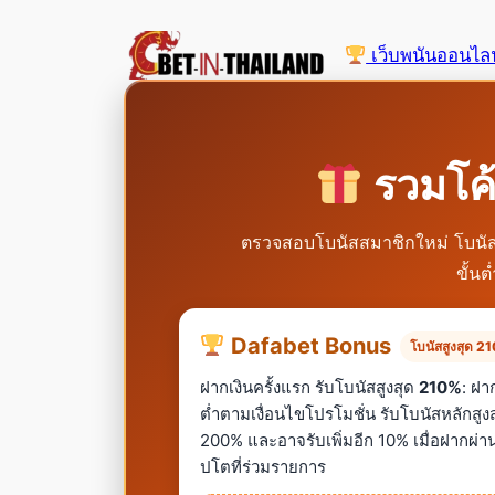
ข้าม
ไป
เว็บพนันออนไลน
ยัง
เนื้อหา
รวมโค้
ตรวจสอบโบนัสสมาชิกใหม่ โบนัส
ขั้น
Dafabet Bonus
โบนัสสูงสุด 2
ฝากเงินครั้งแรก รับโบนัสสูงสุด
210%
: ฝาก
ต่ำตามเงื่อนไขโปรโมชั่น รับโบนัสหลักสูง
200% และอาจรับเพิ่มอีก 10% เมื่อฝากผ่า
ปโตที่ร่วมรายการ