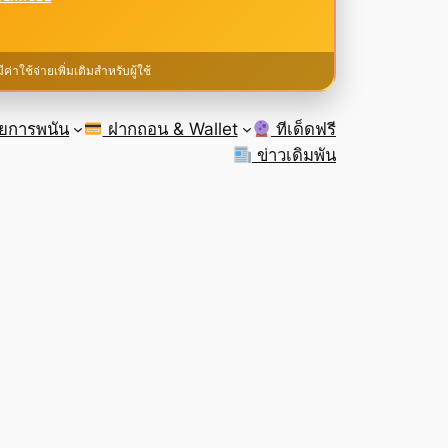
าใช้จ่ายเพิ่มเติมสำหรับผู้ใช้
ยการพนัน
ฝากถอน & Wallet
ทีเด็ดฟรี
ข่าวเดิมพัน