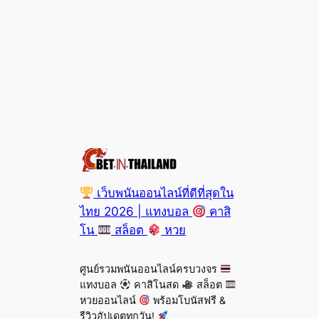
เว็บพนันออนไลน์ที่ดีที่สุดใน
ไทย 2026 | แทงบอล
คาสิ
โน
สล็อต
หวย
ศูนย์รวมพนันออนไลน์ครบวงจร
แทงบอล
คาสิโนสด
สล็อต
หวยออนไลน์
พร้อมโบนัสฟรี &
รีวิวอัปเดตทุกวัน!