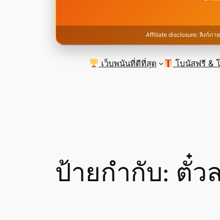
Affiliate disclosure: ลิงก์ภ
เว็บพนันที่ดีที่สุด
โบนัสฟรี & โ
ป้ายกำกับ:
ตั๋ว