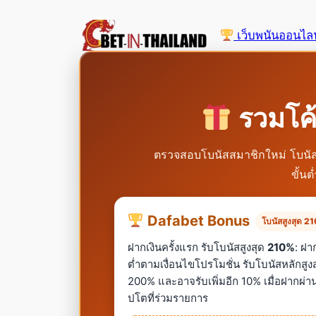
ข้าม
ไป
เว็บพนันออนไลน
ยัง
เนื้อหา
รวมโค้
ตรวจสอบโบนัสสมาชิกใหม่ โบนัส
ขั้น
Dafabet Bonus
โบนัสสูงสุด 2
ฝากเงินครั้งแรก รับโบนัสสูงสุด
210%
: ฝาก
ต่ำตามเงื่อนไขโปรโมชั่น รับโบนัสหลักสูง
200% และอาจรับเพิ่มอีก 10% เมื่อฝากผ่า
ปโตที่ร่วมรายการ