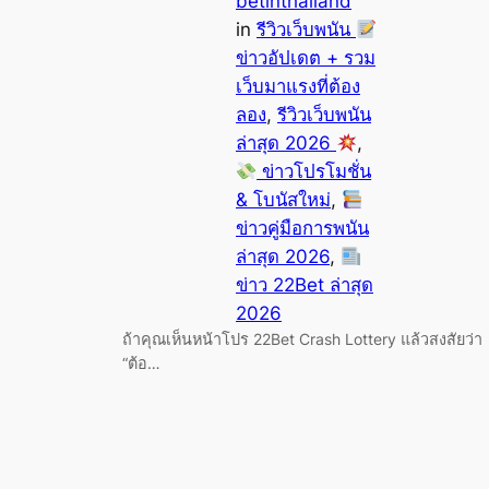
betinthailand
in
รีวิวเว็บพนัน
ข่าวอัปเดต + รวม
เว็บมาแรงที่ต้อง
ลอง
, 
รีวิวเว็บพนัน
ล่าสุด 2026
, 
ข่าวโปรโมชั่น
& โบนัสใหม่
, 
ข่าวคู่มือการพนัน
ล่าสุด 2026
, 
ข่าว 22Bet ล่าสุด
2026
ถ้าคุณเห็นหน้าโปร 22Bet Crash Lottery แล้วสงสัยว่า
“ต้อ…