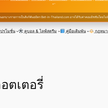
“`
ายนอกบางรายการเป็นลิงก์พันธมิตร Bet-in-Thailand.com อาจได้รับค่าคอมมิชชันโดยไม่มีค่
ปรโมชั่น
ดูบอล & ไลฟ์สตรีม
คู่มือเดิมพัน
กฎหมา
ลอตเตอรี่