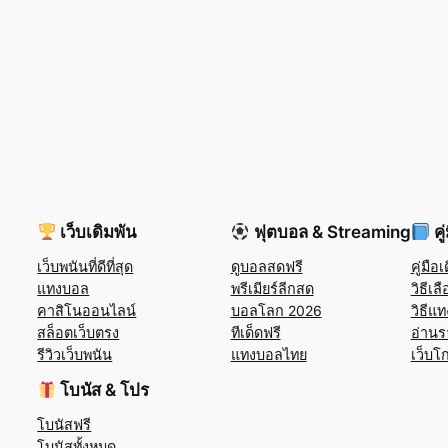
เว็บเดิมพัน
ฟุตบอล & Streaming
คู
เว็บพนันที่ดีที่สุด
ดูบอลสดฟรี
คู่มือ
แทงบอล
พรีเมียร์ลีกสด
วิธีเล
คาสิโนออนไลน์
บอลโลก 2026
วิธีแ
สล็อตเว็บตรง
ทีเด็ดฟรี
อ่าน
รีวิวเว็บพนัน
แทงบอลไทย
เว็บโก
โบนัส & โปร
โบนัสฟรี
โบนัสทั้งหมด