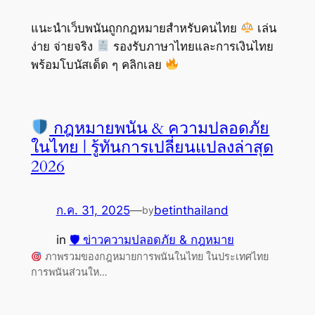
แนะนำเว็บพนันถูกกฎหมายสำหรับคนไทย
เล่น
ง่าย จ่ายจริง
รองรับภาษาไทยและการเงินไทย
พร้อมโบนัสเด็ด ๆ คลิกเลย
กฎหมายพนัน & ความปลอดภัย
ในไทย | รู้ทันการเปลี่ยนแปลงล่าสุด
2026
ก.ค. 31, 2025
—
betinthailand
by
in
🛡 ข่าวความปลอดภัย & กฎหมาย
ภาพรวมของกฎหมายการพนันในไทย ในประเทศไทย
การพนันส่วนให…