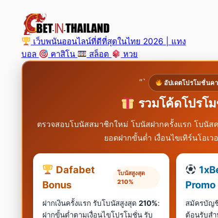
ข้าม
ไป
ยัง
เว็บพนันออนไลน์ที่ดีที่สุดในไทย 2026 | แทง
เนื้อหา
บอล
คาสิโน
สล็อต
หวย
“`
อัปเดตโปรโมชั่นคา
รวมโค้ดโปรโมช
ตรวจสอบโบนัสสมาชิกใหม่ โบนัสฝากครั้งแรก โบนัสคร
ยอดฝากขั้นต่ำ เงื่อนไขเทิร์นโอเ
Dafabet
1xB
โบนัสสูงสุด
210%
Bonus
Promo
ฝากเงินครั้งแรก รับโบนัสสูงสุด
210%
:
สมัครบัญ
ฝากขั้นต่ำตามเงื่อนไขโปรโมชั่น รับ
ต้อนรับสำ