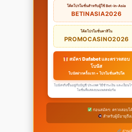
โค้ดโปรโมชั่นสำหรับผู้ใช้ Bet-in-Asia
BETINASIA2026
โค้ดโปรโมชั่นคาสิโน
PROMOCASINO2026
สมัคร Dafabet และตรวจสอบ
โบนัส
โบนัสฝากครั้งแรก + โปรโมชั่นคริปโต
โบนัสจริงขึ้นอยู่กับบัญชี ประเทศ วิธีชำระเงิน และเงื่อน
โมชั่นที่แสดงบนแพลตฟอร์ม
ก่อนสมัคร: ตรวจสอบโค้
สำหรับผู้มีอายุ
อ่านเพ