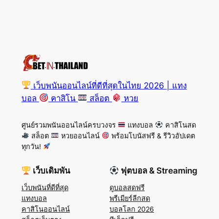
เว็บพนันออนไลน์ที่ดีที่สุดในไทย 2026 | แทง
บอล
คาสิโน
สล็อต
หวย
ศูนย์รวมพนันออนไลน์ครบวงจร
แทงบอล
คาสิโนสด
สล็อต
หวยออนไลน์
พร้อมโบนัสฟรี & รีวิวอัปเดต
ทุกวัน!
เว็บเดิมพัน
ฟุตบอล & Streaming
เว็บพนันที่ดีที่สุด
ดูบอลสดฟรี
แทงบอล
พรีเมียร์ลีกสด
คาสิโนออนไลน์
บอลโลก 2026