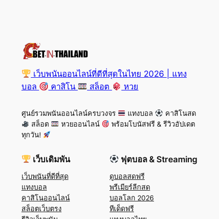
เว็บพนันออนไลน์ที่ดีที่สุดในไทย 2026 | แทง
บอล
คาสิโน
สล็อต
หวย
ศูนย์รวมพนันออนไลน์ครบวงจร
แทงบอล
คาสิโนสด
สล็อต
หวยออนไลน์
พร้อมโบนัสฟรี & รีวิวอัปเดต
ทุกวัน!
เว็บเดิมพัน
ฟุตบอล & Streaming
เว็บพนันที่ดีที่สุด
ดูบอลสดฟรี
แทงบอล
พรีเมียร์ลีกสด
คาสิโนออนไลน์
บอลโลก 2026
สล็อตเว็บตรง
ทีเด็ดฟรี