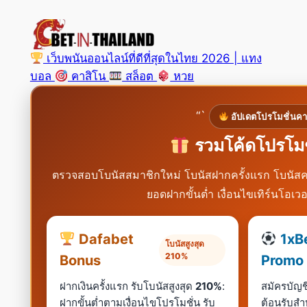
ข้าม
ไป
ยัง
เว็บพนันออนไลน์ที่ดีที่สุดในไทย 2026 | แทง
เนื้อหา
บอล
คาสิโน
สล็อต
หวย
“`
อัปเดตโปรโมชั่นคา
รวมโค้ดโปรโมช
ตรวจสอบโบนัสสมาชิกใหม่ โบนัสฝากครั้งแรก โบนัสคร
ยอดฝากขั้นต่ำ เงื่อนไขเทิร์นโอเ
Dafabet
1xB
โบนัสสูงสุด
210%
Bonus
Promo
ฝากเงินครั้งแรก รับโบนัสสูงสุด
210%
:
สมัครบัญ
ฝากขั้นต่ำตามเงื่อนไขโปรโมชั่น รับ
ต้อนรับสำ