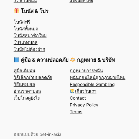
รีวิวเว็บพนัน
แทงบอลไทย
โบนัส & โปร
โบนัสฟรี
โบนัสทั้งหมด
โบนัสสมาชิกใหม่
โปรแทงบอล
โบนัสไม่ต้องฝาก
คู่มือ & ความปลอดภัย
กฎหมาย & บริษัท
คู่มือเดิมพัน
กฎหมายการพนัน
วิธีเลือกเว็บปลอดภัย
พนันออนไลน์ถูกกฎหมายไหม
วิธีแทงบอล
Responsible Gambling
อ่านราคาบอล
เกี่ยวกับเรา
เว็บโกงดูยังไง
Contact
Privacy Policy
Terms
ออกแบบด้วย bet-in-asia