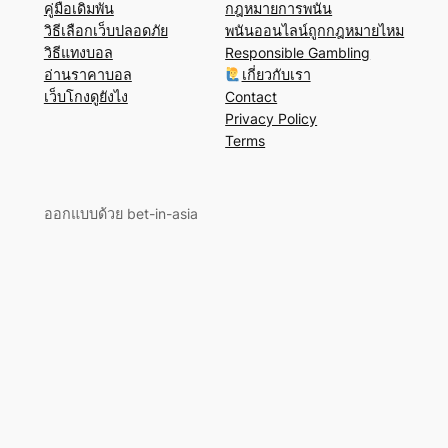
คู่มือเดิมพัน
กฎหมายการพนัน
วิธีเลือกเว็บปลอดภัย
พนันออนไลน์ถูกกฎหมายไหม
วิธีแทงบอล
Responsible Gambling
อ่านราคาบอล
เกี่ยวกับเรา
เว็บโกงดูยังไง
Contact
Privacy Policy
Terms
ออกแบบด้วย bet-in-asia