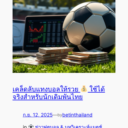
เคล็ดลับแทงบอลให้รวย
ใช้ได้
จริงสำหรับนักเดิมพันไทย
ก.ย. 12, 2025
—
betinthailand
by
in
ข่าวฟุตบอล & บทวิเคราะห์แมตช์
, 