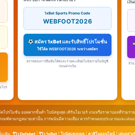
เงิ
1xBet Sports Promo Code
WEBFOOT2026
สมัคร 1xBet และรับสิทธิ์โปรโมชั่น
ใช้โค้ด WEBFOOT2026 ระหว่างสมัคร
ตรวจสอบการยืนยันโค้ดและรายละเอียดโบนัสภายในบัญชี
จำนว
ก่อนฝากเงิน
ไขโปร
ดโปรโมชั่น ยอดฝากขั้นต่ำ โบนัสสูงสุด เทิร์นโอเวอร์ เกมหรือราคาบอลที่ร่วม
ถึงเกณฑ์ตามกฎหมายเท่านั้น การพนันมีความเสี่ยง ควรกำหนดงบประมาณและเล่นอ
ิ่มเติม:
รีวิว Dafabet
|
รีวิว 1xBet
|
โบนัสแทงบอล
|
คาสิโนออนไลน์
|
เล่นอย่าง