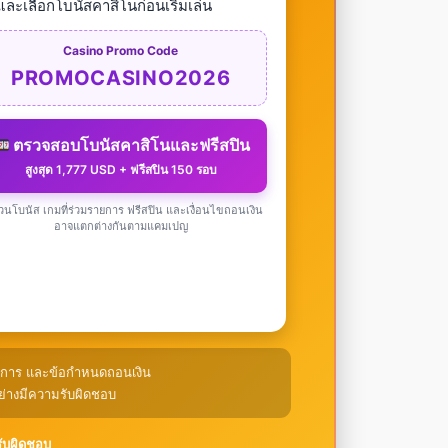
นและเลือกโบนัสคาสิโนก่อนเริ่มเล่น
Casino Promo Code
PROMOCASINO2026
ตรวจสอบโบนัสคาสิโนและฟรีสปิน
สูงสุด 1,777 USD + ฟรีสปิน 150 รอบ
นโบนัส เกมที่ร่วมรายการ ฟรีสปิน และเงื่อนไขถอนเงิน
อาจแตกต่างกันตามแคมเปญ
รายการ และข้อกำหนดถอนเงิน
ย่างมีความรับผิดชอบ
รับผิดชอบ