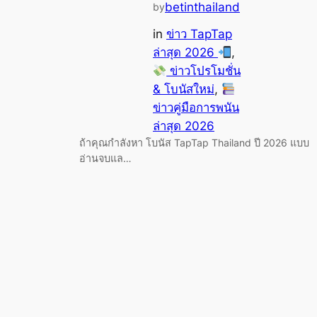
betinthailand
by
in
ข่าว TapTap
ล่าสุด 2026
, 
ข่าวโปรโมชั่น
& โบนัสใหม่
, 
ข่าวคู่มือการพนัน
ล่าสุด 2026
ถ้าคุณกำลังหา โบนัส TapTap Thailand ปี 2026 แบบ
อ่านจบแล…