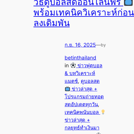
วิธีดูบอลสดออนไลน์ฟรี
พร้อมเทคนิควิเคราะห์ก่อน
ลงเดิมพัน
ก.ย. 16, 2025
—
by
betinthailand
in
ข่าวฟุตบอล
& บทวิเคราะห์
แมตช์
, 
ดูบอลสด
ข่าวล่าสุด +
โปรแกรมถ่ายทอด
สดอัปเดตทุกวัน
, 
เทคนิคพนันบอล
ข่าวล่าสุด +
กลยุทธ์ทำเงินมา