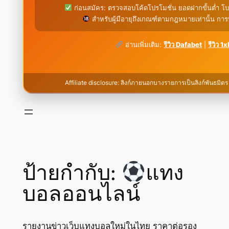
ก่อนสมัคร: ตรวจสอบโค้ดโปรโมชั่น ยอดฝากขั้นต่ำ โบน
สำหรับผู้มีอายุถึงเกณฑ์ตามกฎหมายเท่านั้น ก
อ่านเพิ่มเติม:
รีวิว Dafabet
|
รีวิว 1
Affiliate disclosure: ลิงก์ภายนอกบางรายการเป็นลิงก์พันธมิตร
ป้ายกำกับ:
แทง
บอลออนไลน์
รายงานข่าวเว็บแทงบอลใหม่ในไทย ราคาต่อรอง