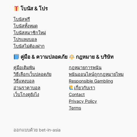
โบนัส & โปร
โบนัสฟรี
โบนัสทั้งหมด
โบนัสสมาชิกใหม่
โปรแทงบอล
โบนัสไม่ต้องฝาก
คู่มือ & ความปลอดภัย
กฎหมาย & บริษัท
คู่มือเดิมพัน
กฎหมายการพนัน
วิธีเลือกเว็บปลอดภัย
พนันออนไลน์ถูกกฎหมายไหม
วิธีแทงบอล
Responsible Gambling
อ่านราคาบอล
เกี่ยวกับเรา
เว็บโกงดูยังไง
Contact
Privacy Policy
Terms
ออกแบบด้วย bet-in-asia