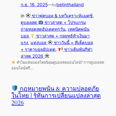
ก.ย. 16, 2025
—
betinthailand
by
in
ข่าวฟุตบอล & บทวิเคราะห์แมตช์
, 
ดูบอลสด
ข่าวล่าสุด + โปรแกรม
ถ่ายทอดสดอัปเดตทุกวัน
, 
เทคนิคพนัน
บอล
ข่าวล่าสุด + กลยุทธ์ทำเงินมา
แรง
, 
แทงบอล
ข่าววันนี้ + ทีเด็ดบอล
+ ราคาบอลอัปเดต
, 
ข่าวเดิมพันกีฬา
ล่าสุด 2026
ทำไมแฟนบอลไทยนิยมดูบอลสดออนไลน์? การดูบอลสด
ออนไลน์ฟรี…
กฎหมายพนัน & ความปลอดภัย
ในไทย | รู้ทันการเปลี่ยนแปลงล่าสุด
2026