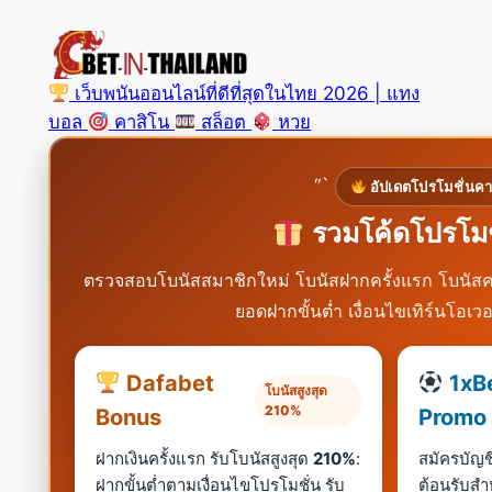
ข้าม
ไป
ยัง
เว็บพนันออนไลน์ที่ดีที่สุดในไทย 2026 | แทง
เนื้อหา
บอล
คาสิโน
สล็อต
หวย
“`
อัปเดตโปรโมชั่นคา
รวมโค้ดโปรโมช
ตรวจสอบโบนัสสมาชิกใหม่ โบนัสฝากครั้งแรก โบนัสคร
ยอดฝากขั้นต่ำ เงื่อนไขเทิร์นโอเ
Dafabet
1xB
โบนัสสูงสุด
210%
Bonus
Promo
ฝากเงินครั้งแรก รับโบนัสสูงสุด
210%
:
สมัครบัญ
ฝากขั้นต่ำตามเงื่อนไขโปรโมชั่น รับ
ต้อนรับสำ