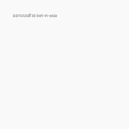
ออกแบบด้วย bet-in-asia