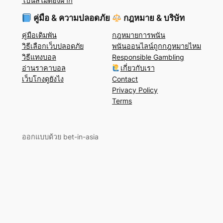
โบนัสไม่ต้องฝาก
คู่มือ & ความปลอดภัย
กฎหมาย & บริษัท
คู่มือเดิมพัน
กฎหมายการพนัน
วิธีเลือกเว็บปลอดภัย
พนันออนไลน์ถูกกฎหมายไหม
วิธีแทงบอล
Responsible Gambling
อ่านราคาบอล
เกี่ยวกับเรา
เว็บโกงดูยังไง
Contact
Privacy Policy
Terms
ออกแบบด้วย bet-in-asia