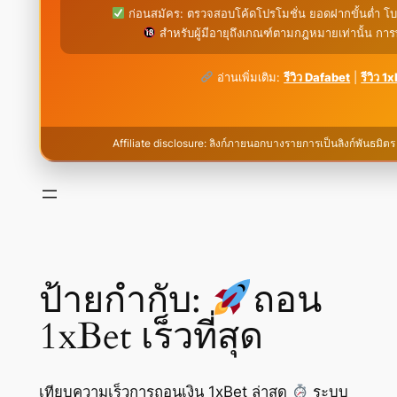
ก่อนสมัคร: ตรวจสอบโค้ดโปรโมชั่น ยอดฝากขั้นต่ำ โบน
สำหรับผู้มีอายุถึงเกณฑ์ตามกฎหมายเท่านั้น ก
อ่านเพิ่มเติม:
รีวิว Dafabet
|
รีวิว 1
Affiliate disclosure: ลิงก์ภายนอกบางรายการเป็นลิงก์พันธมิตร
ป้ายกำกับ:
ถอน
1xBet เร็วที่สุด
เทียบความเร็วการถอนเงิน 1xBet ล่าสุด
ระบบ