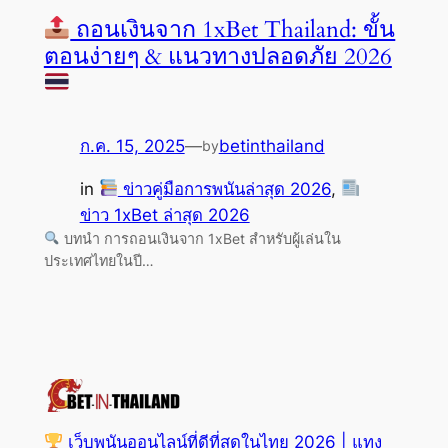
ถอนเงินจาก 1xBet Thailand: ขั้น
ตอนง่ายๆ & แนวทางปลอดภัย 2026
ก.ค. 15, 2025
—
betinthailand
by
in
ข่าวคู่มือการพนันล่าสุด 2026
, 
ข่าว 1xBet ล่าสุด 2026
บทนำ การถอนเงินจาก 1xBet สำหรับผู้เล่นใน
ประเทศไทยในปี…
เว็บพนันออนไลน์ที่ดีที่สุดในไทย 2026 | แทง