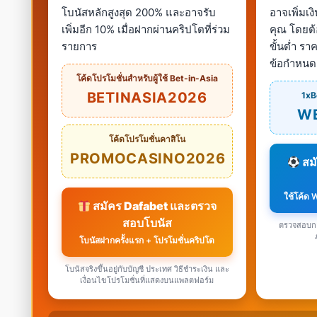
โบนัสหลักสูงสุด 200% และอาจรับ
อาจเพิ่มเง
เพิ่มอีก 10% เมื่อฝากผ่านคริปโตที่ร่วม
คุณ โดยต้
รายการ
ขั้นต่ำ รา
ข้อกำหนดเ
โค้ดโปรโมชั่นสำหรับผู้ใช้ Bet-in-Asia
BETINASIA2026
1xB
W
โค้ดโปรโมชั่นคาสิโน
PROMOCASINO2026
สมั
ใช้โค้ด
สมัคร Dafabet และตรวจ
สอบโบนัส
ตรวจสอบกา
โบนัสฝากครั้งแรก + โปรโมชั่นคริปโต
โบนัสจริงขึ้นอยู่กับบัญชี ประเทศ วิธีชำระเงิน และ
เงื่อนไขโปรโมชั่นที่แสดงบนแพลตฟอร์ม