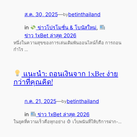
ส.ค. 30, 2025
—
betinthailand
by
in
ข่าวโปรโมชั่น & โบนัสใหม่
, 
ข่าว 1xBet ล่าสุด 2026
หนึ่งในความสุขของการเล่นเดิมพันออนไลน์ก็คือ การถอน
กำไร …
แนะนำ: ถอนเงินจาก 1xBet ง่าย
กว่าที่คุณคิด!
ก.ค. 21, 2025
—
betinthailand
by
in
ข่าว 1xBet ล่าสุด 2026
ในยุคที่ความเร็วคือทุกอย่าง
เว็บพนันที่ให้บริการฝาก-…