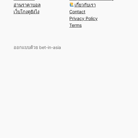
อ่านราคาบอล
เกี่ยวกับเรา
เว็บโกงดูยังไง
Contact
Privacy Policy
Terms
ออกแบบด้วย bet-in-asia