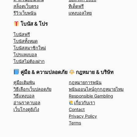
สล็อตเว็บตรง
ทีเด็ดฟรี
รีวิวเว็บพนัน
แทงบอลไทย
โบนัส & โปร
โบนัสฟรี
โบนัสทั้งหมด
โบนัสสมาชิกใหม่
โปรแทงบอล
โบนัสไม่ต้องฝาก
คู่มือ & ความปลอดภัย
กฎหมาย & บริษัท
คู่มือเดิมพัน
กฎหมายการพนัน
วิธีเลือกเว็บปลอดภัย
พนันออนไลน์ถูกกฎหมายไหม
วิธีแทงบอล
Responsible Gambling
อ่านราคาบอล
เกี่ยวกับเรา
เว็บโกงดูยังไง
Contact
Privacy Policy
Terms