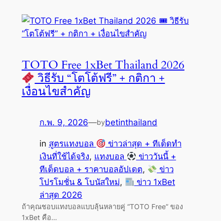
TOTO Free 1xBet Thailand 2026
วิธีรับ “โตโต้ฟรี” + กติกา +
เงื่อนไขสำคัญ
ก.พ. 9, 2026
—
betinthailand
by
in
สูตรแทงบอล
ข่าวล่าสุด + ทีเด็ดทำ
เงินที่ใช้ได้จริง
, 
แทงบอล
ข่าววันนี้ +
ทีเด็ดบอล + ราคาบอลอัปเดต
, 
ข่าว
โปรโมชั่น & โบนัสใหม่
, 
ข่าว 1xBet
ล่าสุด 2026
ถ้าคุณชอบแทงบอลแบบลุ้นหลายคู่ “TOTO Free” ของ
1xBet คือ…