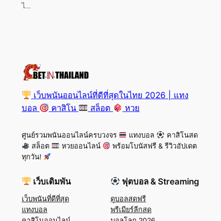
ไ…
เว็บพนันออนไลน์ที่ดีที่สุดในไทย 2026 | แทง
บอล
คาสิโน
สล็อต
หวย
ศูนย์รวมพนันออนไลน์ครบวงจร
แทงบอล
คาสิโนสด
สล็อต
หวยออนไลน์
พร้อมโบนัสฟรี & รีวิวอัปเดต
ทุกวัน!
เว็บเดิมพัน
ฟุตบอล & Streaming
เว็บพนันที่ดีที่สุด
ดูบอลสดฟรี
แทงบอล
พรีเมียร์ลีกสด
คาสิโนออนไลน์
บอลโลก 2026