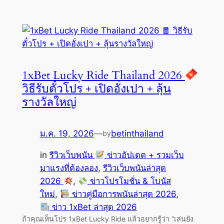
1xBet Lucky Ride Thailand 2026
วิธีรับตั๋วโปร + เปิดอั่งเปา + ลุ้น
รางวัลใหญ่
ม.ค. 19, 2026
—
betinthailand
by
in
รีวิวเว็บพนัน
ข่าวอัปเดต + รวมเว็บ
มาแรงที่ต้องลอง
, 
รีวิวเว็บพนันล่าสุด
2026
, 
ข่าวโปรโมชั่น & โบนัส
ใหม่
, 
ข่าวคู่มือการพนันล่าสุด 2026
, 
ข่าว 1xBet ล่าสุด 2026
ถ้าคุณเห็นโปร 1xBet Lucky Ride แล้วอยากรู้ว่า “เล่นยัง