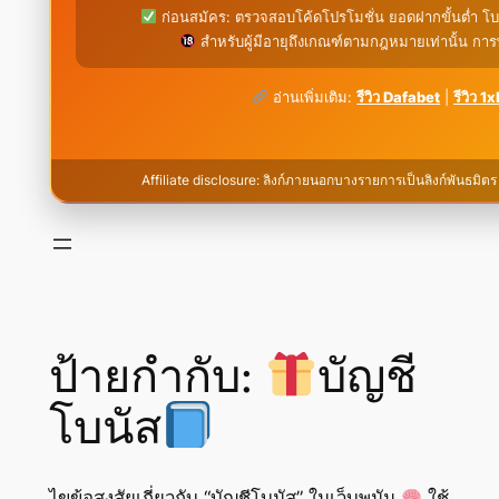
ก่อนสมัคร: ตรวจสอบโค้ดโปรโมชั่น ยอดฝากขั้นต่ำ โบน
สำหรับผู้มีอายุถึงเกณฑ์ตามกฎหมายเท่านั้น ก
อ่านเพิ่มเติม:
รีวิว Dafabet
|
รีวิว 1
Affiliate disclosure: ลิงก์ภายนอกบางรายการเป็นลิงก์พันธมิตร
ป้ายกำกับ:
บัญชี
โบนัส
ไขข้อสงสัยเกี่ยวกับ “บัญชีโบนัส” ในเว็บพนัน
ใช้