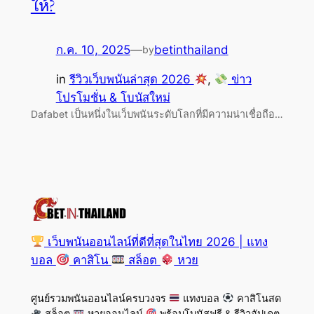
ให้?
ก.ค. 10, 2025
—
betinthailand
by
in
รีวิวเว็บพนันล่าสุด 2026
, 
ข่าว
โปรโมชั่น & โบนัสใหม่
Dafabet เป็นหนึ่งในเว็บพนันระดับโลกที่มีความน่าเชื่อถือ…
เว็บพนันออนไลน์ที่ดีที่สุดในไทย 2026 | แทง
บอล
คาสิโน
สล็อต
หวย
ศูนย์รวมพนันออนไลน์ครบวงจร
แทงบอล
คาสิโนสด
สล็อต
หวยออนไลน์
พร้อมโบนัสฟรี & รีวิวอัปเดต