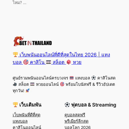
ไหม? …
เว็บพนันออนไลน์ที่ดีที่สุดในไทย 2026 | แทง
บอล
คาสิโน
สล็อต
หวย
ศูนย์รวมพนันออนไลน์ครบวงจร
แทงบอล
คาสิโนสด
สล็อต
หวยออนไลน์
พร้อมโบนัสฟรี & รีวิวอัปเดต
ทุกวัน!
เว็บเดิมพัน
ฟุตบอล & Streaming
เว็บพนันที่ดีที่สุด
ดูบอลสดฟรี
แทงบอล
พรีเมียร์ลีกสด
คาสิโนออนไลน์
บอลโลก 2026