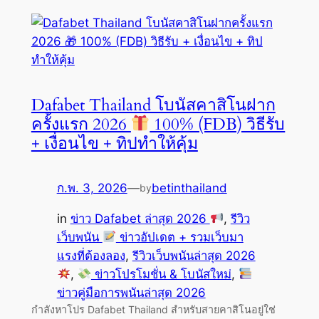
Dafabet Thailand โบนัสคาสิโนฝาก
ครั้งแรก 2026
100% (FDB) วิธีรับ
+ เงื่อนไข + ทิปทำให้คุ้ม
ก.พ. 3, 2026
—
betinthailand
by
in
ข่าว Dafabet ล่าสุด 2026
, 
รีวิว
เว็บพนัน
ข่าวอัปเดต + รวมเว็บมา
แรงที่ต้องลอง
, 
รีวิวเว็บพนันล่าสุด 2026
, 
ข่าวโปรโมชั่น & โบนัสใหม่
, 
ข่าวคู่มือการพนันล่าสุด 2026
กำลังหาโปร Dafabet Thailand สำหรับสายคาสิโนอยู่ใช่