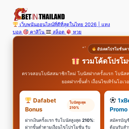
ข้าม
ไป
ยัง
เว็บพนันออนไลน์ที่ดีที่สุดในไทย 2026 | แทง
เนื้อหา
บอล
คาสิโน
สล็อต
หวย
“`
อัปเดตโปรโมชั่นคา
รวมโค้ดโปรโมช
ตรวจสอบโบนัสสมาชิกใหม่ โบนัสฝากครั้งแรก โบนัสคร
ยอดฝากขั้นต่ำ เงื่อนไขเทิร์นโอเ
Dafabet
1xB
โบนัสสูงสุด
210%
Bonus
Promo
ฝากเงินครั้งแรก รับโบนัสสูงสุด
210%
:
สมัครบัญ
ฝากขั้นต่ำตามเงื่อนไขโปรโมชั่น รับ
ต้อนรับสำ