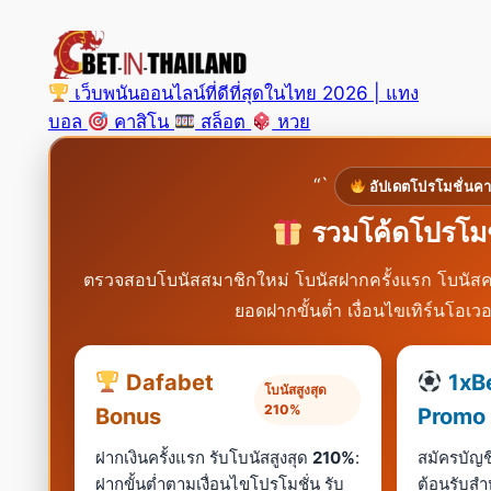
ข้าม
ไป
ยัง
เว็บพนันออนไลน์ที่ดีที่สุดในไทย 2026 | แทง
เนื้อหา
บอล
คาสิโน
สล็อต
หวย
“`
อัปเดตโปรโมชั่นคา
รวมโค้ดโปรโมช
ตรวจสอบโบนัสสมาชิกใหม่ โบนัสฝากครั้งแรก โบนัสคร
ยอดฝากขั้นต่ำ เงื่อนไขเทิร์นโอเ
Dafabet
1xB
โบนัสสูงสุด
210%
Bonus
Promo
ฝากเงินครั้งแรก รับโบนัสสูงสุด
210%
:
สมัครบัญ
ฝากขั้นต่ำตามเงื่อนไขโปรโมชั่น รับ
ต้อนรับสำ