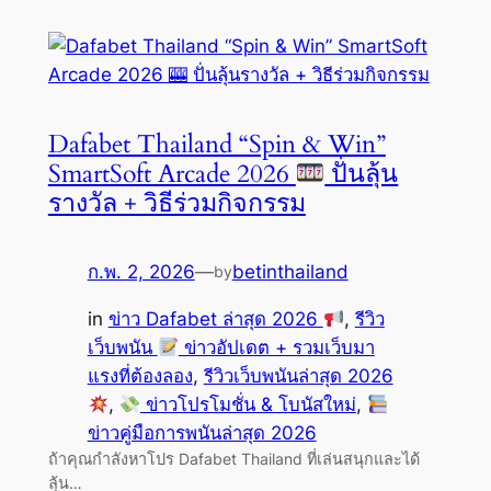
Dafabet Thailand “Spin & Win”
SmartSoft Arcade 2026
ปั่นลุ้น
รางวัล + วิธีร่วมกิจกรรม
ก.พ. 2, 2026
—
betinthailand
by
in
ข่าว Dafabet ล่าสุด 2026
, 
รีวิว
เว็บพนัน
ข่าวอัปเดต + รวมเว็บมา
แรงที่ต้องลอง
, 
รีวิวเว็บพนันล่าสุด 2026
, 
ข่าวโปรโมชั่น & โบนัสใหม่
, 
ข่าวคู่มือการพนันล่าสุด 2026
ถ้าคุณกำลังหาโปร Dafabet Thailand ที่เล่นสนุกและได้
ลุ้น…