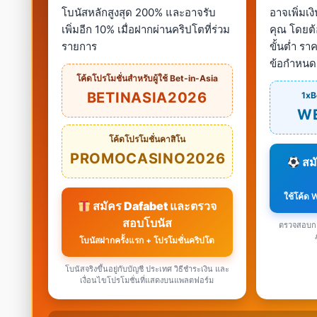
โบนัสหลักสูงสุด 200% และอาจรับ
อาจเพิ่มเง
เพิ่มอีก 10% เมื่อฝากผ่านคริปโตที่ร่วม
คุณ โดยต้
รายการ
ขั้นต่ำ รา
ข้อกำหนดเ
โค้ดโปรโมชั่นสำหรับผู้ใช้ Bet-in-Asia
BETINASIA2026
1xB
W
โค้ดโปรโมชั่นคาสิโน
PROMOCASINO2026
สมั
ใช้โค้ด
สมัคร Dafabet และตรวจ
สอบโบนัส
ตรวจสอบกา
โบนัสฝากครั้งแรก + โปรโมชั่นคริปโต
โบนัสจริงขึ้นอยู่กับบัญชี ประเทศ วิธีชำระเงิน และ
เงื่อนไขโปรโมชั่นที่แสดงบนแพลตฟอร์ม