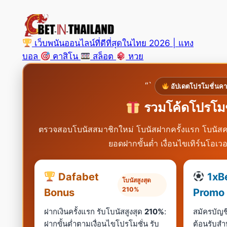
ข้าม
ไป
ยัง
เว็บพนันออนไลน์ที่ดีที่สุดในไทย 2026 | แทง
เนื้อหา
บอล
คาสิโน
สล็อต
หวย
“`
อัปเดตโปรโมชั่นคา
รวมโค้ดโปรโมช
ตรวจสอบโบนัสสมาชิกใหม่ โบนัสฝากครั้งแรก โบนัสคร
ยอดฝากขั้นต่ำ เงื่อนไขเทิร์นโอเ
Dafabet
1xB
โบนัสสูงสุด
210%
Bonus
Promo
ฝากเงินครั้งแรก รับโบนัสสูงสุด
210%
:
สมัครบัญ
ฝากขั้นต่ำตามเงื่อนไขโปรโมชั่น รับ
ต้อนรับสำ