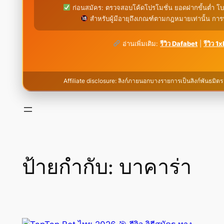
ก่อนสมัคร: ตรวจสอบโค้ดโปรโมชั่น ยอดฝากขั้นต่ำ โบน
สำหรับผู้มีอายุถึงเกณฑ์ตามกฎหมายเท่านั้น ก
อ่านเพิ่มเติม:
รีวิว Dafabet
|
รีวิว 1
Affiliate disclosure: ลิงก์ภายนอกบางรายการเป็นลิงก์พันธมิตร
ป้ายกำกับ:
บาคาร่า