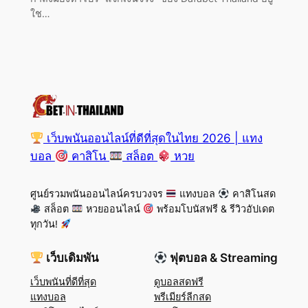
ใช…
เว็บพนันออนไลน์ที่ดีที่สุดในไทย 2026 | แทง
บอล
คาสิโน
สล็อต
หวย
ศูนย์รวมพนันออนไลน์ครบวงจร
แทงบอล
คาสิโนสด
สล็อต
หวยออนไลน์
พร้อมโบนัสฟรี & รีวิวอัปเดต
ทุกวัน!
เว็บเดิมพัน
ฟุตบอล & Streaming
เว็บพนันที่ดีที่สุด
ดูบอลสดฟรี
แทงบอล
พรีเมียร์ลีกสด