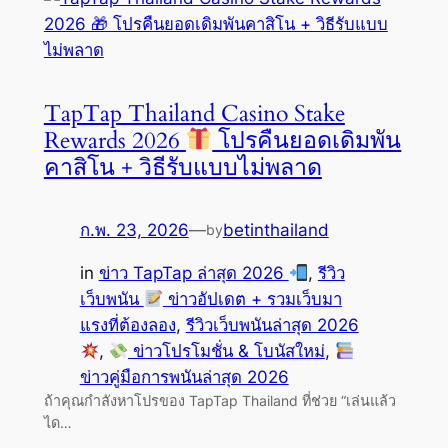
TapTap Thailand Casino Stake
Rewards 2026
โปรคืนยอดเดิมพัน
คาสิโน + วิธีรับแบบไม่พลาด
ก.พ. 23, 2026
—
betinthailand
by
in
ข่าว TapTap ล่าสุด 2026
, 
รีวิว
เว็บพนัน
ข่าวอัปเดต + รวมเว็บมา
แรงที่ต้องลอง
, 
รีวิวเว็บพนันล่าสุด 2026
, 
ข่าวโปรโมชั่น & โบนัสใหม่
, 
ข่าวคู่มือการพนันล่าสุด 2026
ถ้าคุณกำลังหาโปรของ TapTap Thailand ที่ช่วย “เล่นแล้ว
ได…