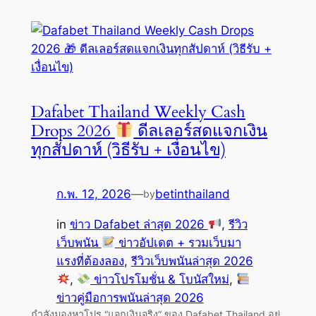
Dafabet Thailand Weekly Cash
Drops 2026
ดีลเลอร์สดแจกเงิน
ทุกสัปดาห์ (วิธีรับ + เงื่อนไข)
ก.พ. 12, 2026
—
betinthailand
by
in
ข่าว Dafabet ล่าสุด 2026
, 
รีวิว
เว็บพนัน
ข่าวอัปเดต + รวมเว็บมา
แรงที่ต้องลอง
, 
รีวิวเว็บพนันล่าสุด 2026
, 
ข่าวโปรโมชั่น & โบนัสใหม่
, 
ข่าวคู่มือการพนันล่าสุด 2026
กำลังมองหาโปร “แจกเงินจริง” ของ Dafabet Thailand อยู่