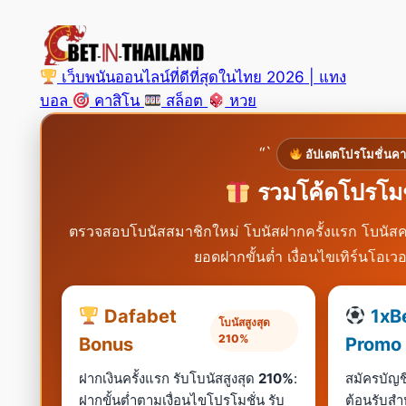
ข้าม
ไป
ยัง
เว็บพนันออนไลน์ที่ดีที่สุดในไทย 2026 | แทง
เนื้อหา
บอล
คาสิโน
สล็อต
หวย
“`
อัปเดตโปรโมชั่นคา
รวมโค้ดโปรโมช
ตรวจสอบโบนัสสมาชิกใหม่ โบนัสฝากครั้งแรก โบนัสคร
ยอดฝากขั้นต่ำ เงื่อนไขเทิร์นโอเ
Dafabet
1xB
โบนัสสูงสุด
210%
Bonus
Promo
ฝากเงินครั้งแรก รับโบนัสสูงสุด
210%
:
สมัครบัญ
ฝากขั้นต่ำตามเงื่อนไขโปรโมชั่น รับ
ต้อนรับสำ