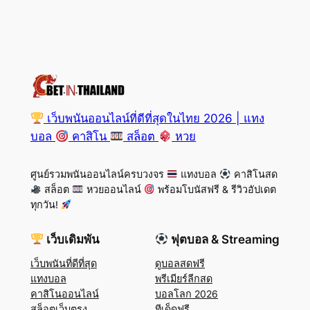
เว็บพนันออนไลน์ที่ดีที่สุดในไทย 2026 | แทง
บอล
คาสิโน
สล็อต
หวย
ศูนย์รวมพนันออนไลน์ครบวงจร
แทงบอล
คาสิโนสด
สล็อต
หวยออนไลน์
พร้อมโบนัสฟรี & รีวิวอัปเดต
ทุกวัน!
เว็บเดิมพัน
ฟุตบอล & Streaming
เว็บพนันที่ดีที่สุด
ดูบอลสดฟรี
แทงบอล
พรีเมียร์ลีกสด
คาสิโนออนไลน์
บอลโลก 2026
สล็อตเว็บตรง
ทีเด็ดฟรี