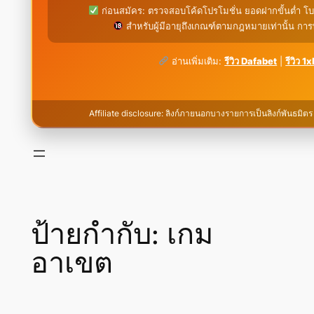
ก่อนสมัคร: ตรวจสอบโค้ดโปรโมชั่น ยอดฝากขั้นต่ำ โบน
สำหรับผู้มีอายุถึงเกณฑ์ตามกฎหมายเท่านั้น ก
อ่านเพิ่มเติม:
รีวิว Dafabet
|
รีวิว 1
Affiliate disclosure: ลิงก์ภายนอกบางรายการเป็นลิงก์พันธมิตร
ป้ายกำกับ:
เกม
อาเขต