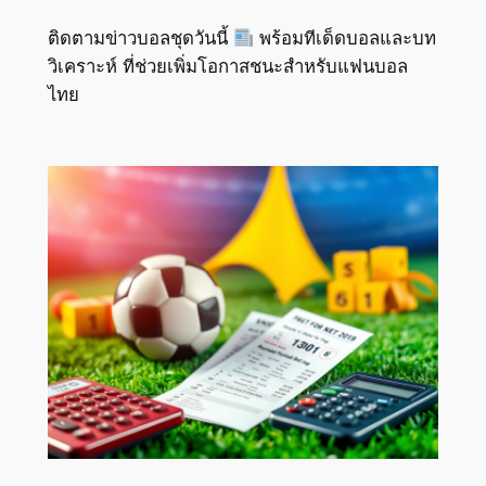
ติดตามข่าวบอลชุดวันนี้
พร้อมทีเด็ดบอลและบท
วิเคราะห์ ที่ช่วยเพิ่มโอกาสชนะสำหรับแฟนบอล
ไทย