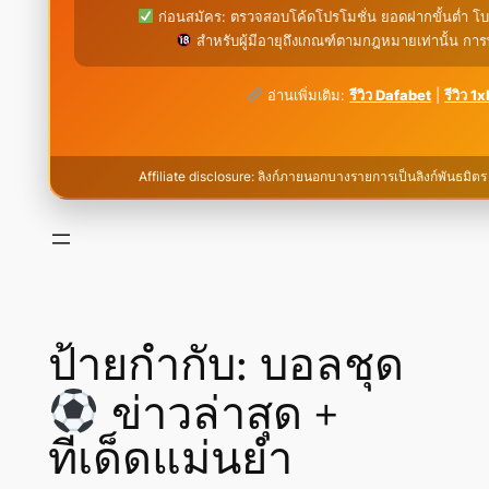
ก่อนสมัคร: ตรวจสอบโค้ดโปรโมชั่น ยอดฝากขั้นต่ำ โบน
สำหรับผู้มีอายุถึงเกณฑ์ตามกฎหมายเท่านั้น ก
อ่านเพิ่มเติม:
รีวิว Dafabet
|
รีวิว 1
Affiliate disclosure: ลิงก์ภายนอกบางรายการเป็นลิงก์พันธมิตร
ป้ายกำกับ:
บอลชุด
ข่าวล่าสุด +
ทีเด็ดแม่นยำ