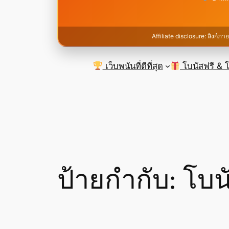
Affiliate disclosure: ลิงก์ภ
เว็บพนันที่ดีที่สุด
โบนัสฟรี & โ
ป้ายกำกับ:
โบน