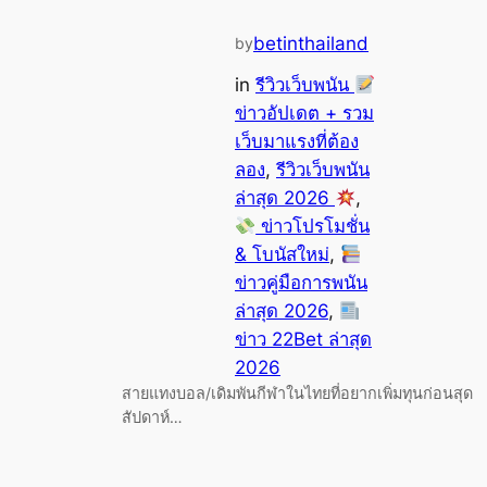
betinthailand
by
in
รีวิวเว็บพนัน
ข่าวอัปเดต + รวม
เว็บมาแรงที่ต้อง
ลอง
, 
รีวิวเว็บพนัน
ล่าสุด 2026
, 
ข่าวโปรโมชั่น
& โบนัสใหม่
, 
ข่าวคู่มือการพนัน
ล่าสุด 2026
, 
ข่าว 22Bet ล่าสุด
2026
สายแทงบอล/เดิมพันกีฬาในไทยที่อยากเพิ่มทุนก่อนสุด
สัปดาห์…