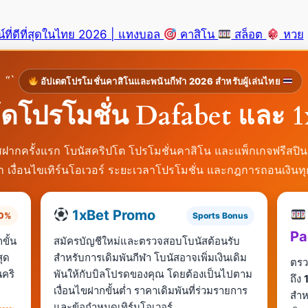
์ที่ดีที่สุดในไทย 2026 | แทงบอล
คาสิโน
สล็อต
หวย
“`
อัปเดตโปรโมชั่นคาสิโนและพนันกีฬา 2026 สำหรับผู้เล่นไทย
ดโปรโมชั่น Dafabet และ 1
ฝากครั้งแรก โบนัสคริปโต โปรโมชั่นคาสิโน และแพ็กเกจฟรีสปิน
ต่ำ เงื่อนไขเทิร์นโอเวอร์ ระยะเวลาโปรโมชั่น และกฎการถอนเงินทุก
1xBet Promo
10%
Sports Bonus
Pa
ขั้น
สมัครบัญชีใหม่และตรวจสอบโบนัสต้อนรับ
สุด
สำหรับการเดิมพันกีฬา โบนัสอาจเพิ่มเงินเดิม
ตรว
นคริ
พันให้กับบิลโปรดของคุณ โดยต้องเป็นไปตาม
ถึง
เงื่อนไขฝากขั้นต่ำ ราคาเดิมพันที่ร่วมรายการ
สำห
และข้อกำหนดเทิร์นโอเวอร์