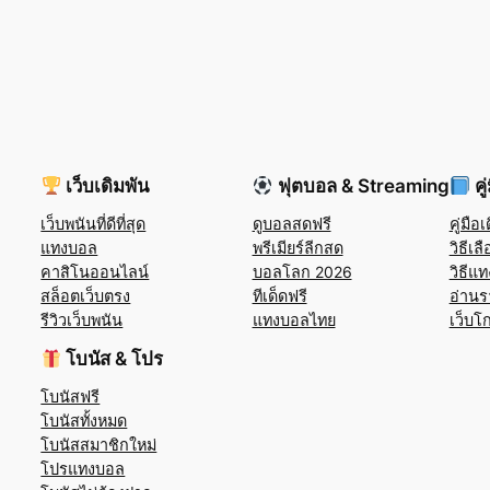
เว็บเดิมพัน
ฟุตบอล & Streaming
คู
เว็บพนันที่ดีที่สุด
ดูบอลสดฟรี
คู่มือ
แทงบอล
พรีเมียร์ลีกสด
วิธีเล
คาสิโนออนไลน์
บอลโลก 2026
วิธีแ
สล็อตเว็บตรง
ทีเด็ดฟรี
อ่าน
รีวิวเว็บพนัน
แทงบอลไทย
เว็บโก
โบนัส & โปร
โบนัสฟรี
โบนัสทั้งหมด
โบนัสสมาชิกใหม่
โปรแทงบอล