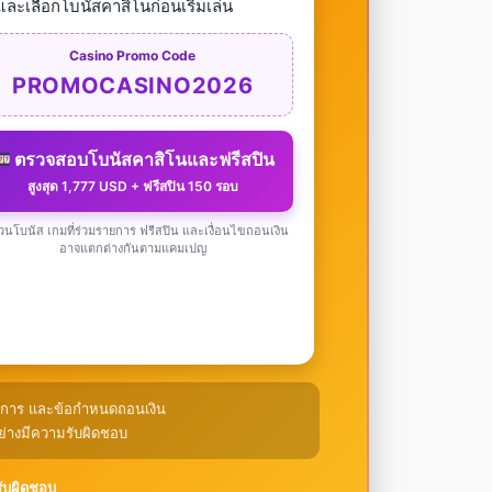
นและเลือกโบนัสคาสิโนก่อนเริ่มเล่น
Casino Promo Code
PROMOCASINO2026
ตรวจสอบโบนัสคาสิโนและฟรีสปิน
สูงสุด 1,777 USD + ฟรีสปิน 150 รอบ
นโบนัส เกมที่ร่วมรายการ ฟรีสปิน และเงื่อนไขถอนเงิน
อาจแตกต่างกันตามแคมเปญ
รายการ และข้อกำหนดถอนเงิน
ย่างมีความรับผิดชอบ
รับผิดชอบ