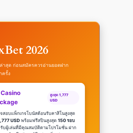
xBet 2026
ล่าสุด ก่อนสมัครควรอ่านยอดฝาก
ครั้ง
Casino
สูงสุด 1,777
USD
ckage
จสอบแพ็กเกจโบนัสต้อนรับคาสิโนสูงสุด
1,777 USD
พร้อมฟรีสปินสูงสุด
150 รอบ
รับผู้เล่นที่มีคุณสมบัติตามโปรโมชั่น ฝาก