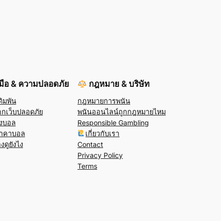
่มือ & ความปลอดภัย
กฎหมาย & บริษัท
เดิมพัน
กฎหมายการพนัน
ือกเว็บปลอดภัย
พนันออนไลน์ถูกกฎหมายไหม
ทงบอล
Responsible Gambling
ราคาบอล
เกี่ยวกับเรา
งดูยังไง
Contact
Privacy Policy
Terms