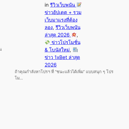
in
รีวิวเว็บพนัน
ข่าวอัปเดต + รวม
เว็บมาแรงที่ต้อง
ลอง
, 
รีวิวเว็บพนัน
ล่าสุด 2026
, 
ข่าวโปรโมชั่น
น
& โบนัสใหม่
, 
ข่าว 1xBet ล่าสุด
2026
ถ้าคุณกำลังหาโปรฯ ที่ “ชนะแล้วได้เพิ่ม” แบบสนุก ๆ โปร
โม…