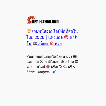
เว็บพนันออนไลน์ที่ดีที่สุดใน
ไทย 2026 | แทงบอล
คาสิ
โน
สล็อต
หวย
ศูนย์รวมพนันออนไลน์ครบวงจร
แทงบอล
คาสิโนสด
สล็อต
หวยออนไลน์
พร้อมโบนัสฟรี &
รีวิวอัปเดตทุกวัน!