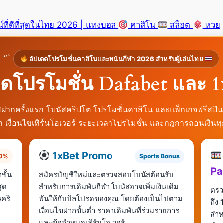
์ที่ดีที่สุดในไทย 2026 | แทงบอล
คาสิโน
สล็อต
หวย
“`
อัปเดตโปรโมชั่นคาสิโนและพนันกีฬา 2026 สำหรับผู้เล่นไทย
ดโปรโมชั่น Dafabet และ 1
ฝากครั้งแรก โบนัสคริปโต โปรโมชั่นคาสิโน และแพ็กเกจฟรีสปิน
ต่ำ เงื่อนไขเทิร์นโอเวอร์ ระยะเวลาโปรโมชั่น และกฎการถอนเงินทุก
1xBet Promo
10%
Sports Bonus
Pa
ขั้น
สมัครบัญชีใหม่และตรวจสอบโบนัสต้อนรับ
สุด
สำหรับการเดิมพันกีฬา โบนัสอาจเพิ่มเงินเดิม
ตรว
นคริ
พันให้กับบิลโปรดของคุณ โดยต้องเป็นไปตาม
ถึง
เงื่อนไขฝากขั้นต่ำ ราคาเดิมพันที่ร่วมรายการ
สำห
และข้อกำหนดเทิร์นโอเวอร์