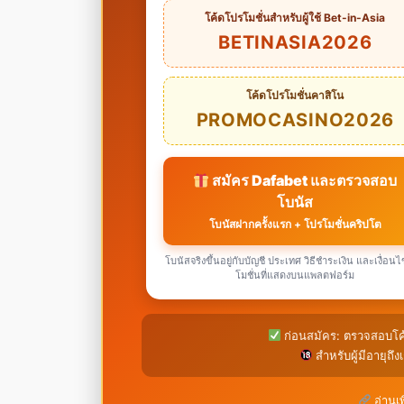
โค้ดโปรโมชั่นสำหรับผู้ใช้ Bet-in-Asia
BETINASIA2026
โค้ดโปรโมชั่นคาสิโน
PROMOCASINO2026
สมัคร Dafabet และตรวจสอบ
โบนัส
โบนัสฝากครั้งแรก + โปรโมชั่นคริปโต
โบนัสจริงขึ้นอยู่กับบัญชี ประเทศ วิธีชำระเงิน และเงื่อน
โมชั่นที่แสดงบนแพลตฟอร์ม
ก่อนสมัคร: ตรวจสอบโค้
สำหรับผู้มีอายุ
อ่านเพ