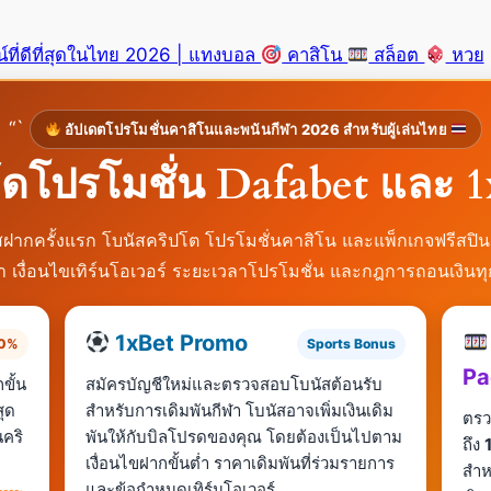
์ที่ดีที่สุดในไทย 2026 | แทงบอล
คาสิโน
สล็อต
หวย
“`
อัปเดตโปรโมชั่นคาสิโนและพนันกีฬา 2026 สำหรับผู้เล่นไทย
ดโปรโมชั่น Dafabet และ 1
ฝากครั้งแรก โบนัสคริปโต โปรโมชั่นคาสิโน และแพ็กเกจฟรีสปิน
ต่ำ เงื่อนไขเทิร์นโอเวอร์ ระยะเวลาโปรโมชั่น และกฎการถอนเงินทุก
1xBet Promo
10%
Sports Bonus
Pa
ขั้น
สมัครบัญชีใหม่และตรวจสอบโบนัสต้อนรับ
สุด
สำหรับการเดิมพันกีฬา โบนัสอาจเพิ่มเงินเดิม
ตรว
นคริ
พันให้กับบิลโปรดของคุณ โดยต้องเป็นไปตาม
ถึง
เงื่อนไขฝากขั้นต่ำ ราคาเดิมพันที่ร่วมรายการ
สำห
และข้อกำหนดเทิร์นโอเวอร์