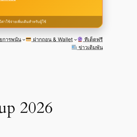
าใช้จ่ายเพิ่มเติมสำหรับผู้ใช้
ยการพนัน
ฝากถอน & Wallet
ทีเด็ดฟรี
ข่าวเดิมพัน
up 2026