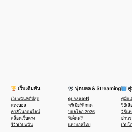
เว็บเดิมพัน
ฟุตบอล & Streaming
คู
เว็บพนันที่ดีที่สุด
ดูบอลสดฟรี
คู่มือ
แทงบอล
พรีเมียร์ลีกสด
วิธีเล
คาสิโนออนไลน์
บอลโลก 2026
วิธีแ
สล็อตเว็บตรง
ทีเด็ดฟรี
อ่าน
รีวิวเว็บพนัน
แทงบอลไทย
เว็บโก